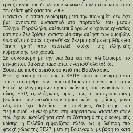
εργαζόμενοι που δουλεύουν κανονικά, αλλά είναι κάτω από 
τον δείκτη φτώχειας του 2009.
Πρακτικά, η όποια ανάκαμψη μετά την πανδημία, δεν έχει 
βρει αντίκτυπο ουσιαστικό στο πορτοφόλι του μέσου 
Έλληνα. Παράλληλα, αυξάνεται διαρκώς ο χρόνος εργασίας 
κάτι που δεν βρίσκει αντιστοιχία στην αύξηση των αμοιβών. 
Φυσικά, υπό αυτές τις συνθήκες δεν μπορούμε να μιλάμε για 
“brain gain” που αποτελεί “στόχο” της ελληνικής 
κυβέρνησης, στα χαρτιά.
Σε συνδυασμό με την ακρίβεια και τον πληθωρισμό, το 
μείγμα που θα δείτε παρακάτω, είναι καθ’ όλα τοξικό.
Ζούμε με μισθό χειρότερο από της Βουλγαρίας
Είναι χαρακτηριστικό πως το ΚΕΠΕ κάνει μεν αναφορά στο 
πρόσφατο άρθρο των Financial Times που αναφέρεται στην 
θετική αξιολόγηση των προοπτικών της που ανακοίνωσε ο 
οίκος S&P, σχολιάζοντας όμως πως η καταγεγραμμένη 
βελτίωση των επενδυτικών προοπτικών της χώρας, μόνο 
ελάχιστα έχει βελτιώσει τις συνθήκες διαβίωσης του 
πληθυσμού. Συγκεκριμένα, στη διάρκεια των δεκαπέντε ετών 
που έχουν μεσολαβήσει από το ξέσπασμα της οικονομικής 
κρίσης, η Ελλάδα εμφανίζεται πλέον ως η δεύτερη πιο 
φτωχή χώρα της ΕΕ27, μετά τη Βουλγαρία, με βάση το κατά 