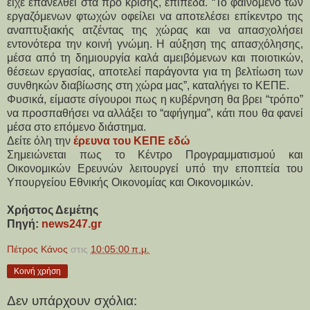
είχε επανέλθει στα προ κρίσης, επίπεδα. “Το φαινόμενο των 
εργαζόμενων φτωχών οφείλει να αποτελέσει επίκεντρο της 
αναπτυξιακής ατζέντας της χώρας και να απασχολήσει 
εντονότερα την κοινή γνώμη. Η αύξηση της απασχόλησης, 
μέσα από τη δημιουργία καλά αμειβόμενων και ποιοτικών, 
θέσεων εργασίας, αποτελεί παράγοντα για τη βελτίωση των 
συνθηκών διαβίωσης στη χώρα μας”, καταλήγει το ΚΕΠΕ.
Φυσικά, είμαστε σίγουροι πως η κυβέρνηση θα βρει “τρόπο” 
να προσπαθήσει να αλλάξει το “αφήγημα”, κάτι που θα φανεί 
μέσα στο επόμενο διάστημα.
Δείτε όλη την 
έρευνα του ΚΕΠΕ εδώ
Σημειώνεται πως το Κέντρο Προγραμματισμού και 
Οικονομικών Ερευνών λειτουργεί υπό την εποπτεία του 
Υπουργείου Εθνικής Οικονομίας και Οικονομικών.
Χρήστος Δεμέτης
Πηγή: 
news247.gr
Πέτρος Κάνος
στις
10:05:00 π.μ.
Κοινή χρήση
Δεν υπάρχουν σχόλια: