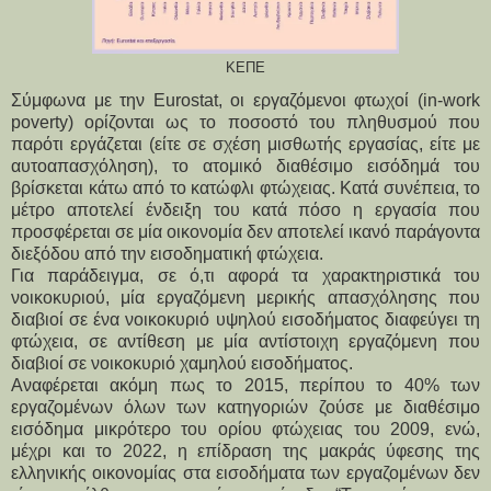
ΚΕΠΕ
Σύμφωνα με την Eurostat, οι εργαζόμενοι φτωχοί (in-work 
poverty) ορίζονται ως το ποσοστό του πληθυσμού που 
παρότι εργάζεται (είτε σε σχέση μισθωτής εργασίας, είτε με 
αυτοαπασχόληση), το ατομικό διαθέσιμο εισόδημά του 
βρίσκεται κάτω από το κατώφλι φτώχειας. Κατά συνέπεια, το 
μέτρο αποτελεί ένδειξη του κατά πόσο η εργασία που 
προσφέρεται σε μία οικονομία δεν αποτελεί ικανό παράγοντα 
διεξόδου από την εισοδηματική φτώχεια.
Για παράδειγμα, σε ό,τι αφορά τα χαρακτηριστικά του 
νοικοκυριού, μία εργαζόμενη μερικής απασχόλησης που 
διαβιοί σε ένα νοικοκυριό υψηλού εισοδήματος διαφεύγει τη 
φτώχεια, σε αντίθεση με μία αντίστοιχη εργαζόμενη που 
διαβιοί σε νοικοκυριό χαμηλού εισοδήματος.
Αναφέρεται ακόμη πως το 2015, περίπου το 40% των 
εργαζομένων όλων των κατηγοριών ζούσε με διαθέσιμο 
εισόδημα μικρότερο του ορίου φτώχειας του 2009, ενώ, 
μέχρι και το 2022, η επίδραση της μακράς ύφεσης της 
ελληνικής οικονομίας στα εισοδήματα των εργαζομένων δεν 