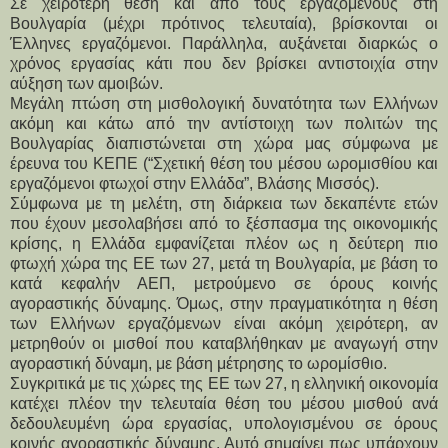
Σε χειρότερη θέση και από τους εργαζόμενους στη
Βουλγαρία (μέχρι πρότινος τελευταία), βρίσκονται οι
Έλληνες εργαζόμενοι. Παράλληλα, αυξάνεται διαρκώς ο
χρόνος εργασίας κάτι που δεν βρίσκει αντιστοιχία στην
αύξηση των αμοιβών.
Μεγάλη πτώση στη μισθολογική δυνατότητα των Ελλήνων 
ακόμη και κάτω από την αντίστοιχη των πολιτών της 
Βουλγαρίας διαπιστώνεται στη χώρα μας σύμφωνα με 
έρευνα του ΚΕΠΕ (“Σχετική θέση του μέσου ωρομισθίου και 
εργαζόμενοι φτωχοί στην Ελλάδα”, Βλάσης Μισσός).
Σύμφωνα με τη μελέτη, στη διάρκεια των δεκαπέντε ετών 
που έχουν μεσολαβήσει από το ξέσπασμα της οικονομικής 
κρίσης, η Ελλάδα εμφανίζεται πλέον ως η δεύτερη πιο 
φτωχή χώρα της ΕΕ των 27, μετά τη Βουλγαρία, με βάση το 
κατά κεφαλήν ΑΕΠ, μετρούμενο σε όρους κοινής 
αγοραστικής δύναμης. Όμως, στην πραγματικότητα η θέση 
των Ελλήνων εργαζόμενων είναι ακόμη χειρότερη, αν 
μετρηθούν οι μισθοί που καταβλήθηκαν με αναγωγή στην 
αγοραστική δύναμη, με βάση μέτρησης το ωρομίσθιο.
Συγκριτικά με τις χώρες της ΕΕ των 27, η ελληνική οικονομία 
κατέχει πλέον την τελευταία θέση του μέσου μισθού ανά 
δεδουλευμένη ώρα εργασίας, υπολογισμένου σε όρους 
κοινής αγοραστικής δύναμης. Αυτό σημαίνει πως υπάρχουν 