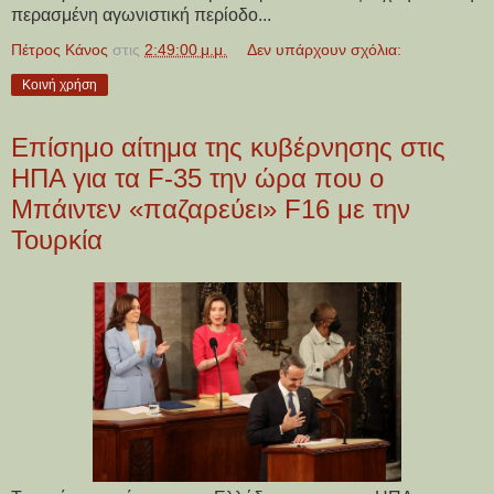
περασμένη αγωνιστική περίοδο...
Πέτρος Κάνος
στις
2:49:00 μ.μ.
Δεν υπάρχουν σχόλια:
Κοινή χρήση
Επίσημο αίτημα της κυβέρνησης στις
ΗΠΑ για τα F-35 την ώρα που ο
Μπάιντεν «παζαρεύει» F16 με την
Τουρκία