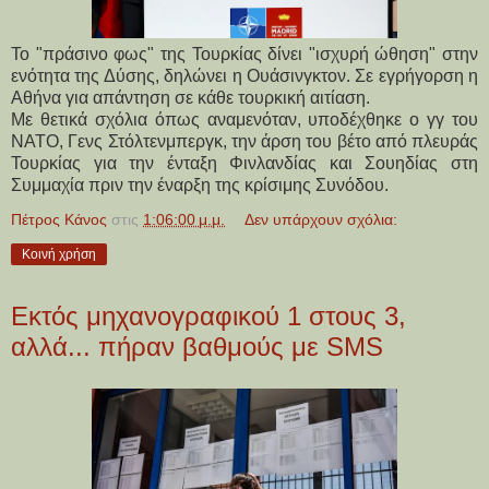
Το "πράσινο φως" της Τουρκίας δίνει "ισχυρή ώθηση" στην
ενότητα της Δύσης, δηλώνει η Ουάσινγκτον. Σε εγρήγορση η
Αθήνα για απάντηση σε κάθε τουρκική αιτίαση.
Με θετικά σχόλια όπως αναμενόταν, υποδέχθηκε ο γγ του
ΝΑΤΟ, Γενς Στόλτενμπεργκ, την άρση του βέτο από πλευράς
Τουρκίας για την ένταξη Φινλανδίας και Σουηδίας στη
Συμμαχία πριν την έναρξη της κρίσιμης Συνόδου.
Πέτρος Κάνος
στις
1:06:00 μ.μ.
Δεν υπάρχουν σχόλια:
Κοινή χρήση
Εκτός μηχανογραφικού 1 στους 3,
αλλά... πήραν βαθμούς με SMS