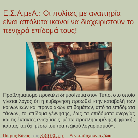
Ε.Σ.Α.μεΑ.: Οι πολίτες με αναπηρία
είναι απόλυτα ικανοί να διαχειριστούν το
πενιχρό επίδομά τους!
Προβληματισμό προκαλεί δημοσίευμα στον Τύπο, στο οποίο
γίνεται λόγος ότι η κυβέρνηση προωθεί «την καταβολή των
κοινωνικών και προνοιακών επιδομάτων, από τα επιδόματα
τέκνων, το επίδομα γέννησης, έως τα επιδόματα ανεργίας
και τις έκτακτες ενισχύσεις, μέσω προπληρωμένης ψηφιακής
κάρτας και όχι μέσω του τραπεζικού λογαριασμού».
Πέτρος Κάνος
στις
8:40:00 π.μ.
Δεν υπάρχουν σχόλια: