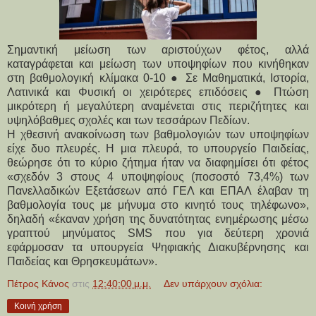
Σημαντική μείωση των αριστούχων φέτος, αλλά
καταγράφεται και μείωση των υποψηφίων που κινήθηκαν
στη βαθμολογική κλίμακα 0-10 ● Σε Μαθηματικά, Ιστορία,
Λατινικά και Φυσική οι χειρότερες επιδόσεις ● Πτώση
μικρότερη ή μεγαλύτερη αναμένεται στις περιζήτητες και
υψηλόβαθμες σχολές και των τεσσάρων Πεδίων.
Η χθεσινή ανακοίνωση των βαθμολογιών των υποψηφίων
είχε δυο πλευρές. Η μια πλευρά, το υπουργείο Παιδείας,
θεώρησε ότι το κύριο ζήτημα ήταν να διαφημίσει ότι φέτος
«σχεδόν 3 στους 4 υποψηφίους (ποσοστό 73,4%) των
Πανελλαδικών Εξετάσεων από ΓΕΛ και ΕΠΑΛ έλαβαν τη
βαθμολογία τους με μήνυμα στο κινητό τους τηλέφωνο»,
δηλαδή «έκαναν χρήση της δυνατότητας ενημέρωσης μέσω
γραπτού μηνύματος SMS που για δεύτερη χρονιά
εφάρμοσαν τα υπουργεία Ψηφιακής Διακυβέρνησης και
Παιδείας και Θρησκευμάτων».
Πέτρος Κάνος
στις
12:40:00 μ.μ.
Δεν υπάρχουν σχόλια:
Κοινή χρήση