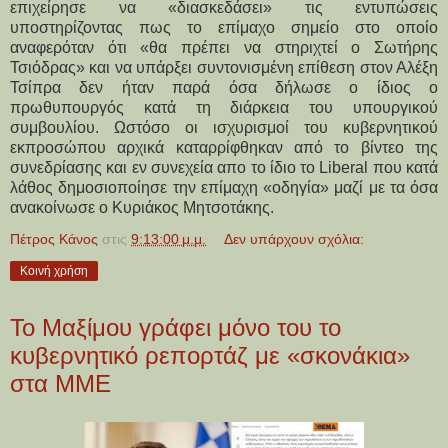
επιχείρησε να «διασκεδάσει» τις εντυπώσεις
υποστηρίζοντας πως το επίμαχο σημείο στο οποίο
αναφερόταν ότι «θα πρέπει να στηριχτεί ο Σωτήρης
Τσιόδρας» και να υπάρξει συντονισμένη επίθεση στον Αλέξη
Τσίπρα δεν ήταν παρά όσα δήλωσε ο ίδιος ο
πρωθυπουργός κατά τη διάρκεια του υπουργικού
συμβουλίου. Ωστόσο οι ισχυρισμοί του κυβερνητικού
εκπροσώπου αρχικά καταρρίφθηκαν από το βίντεο της
συνεδρίασης και εν συνεχεία απο το ίδιο το Liberal που κατά
λάθος δημοσιοποίησε την επίμαχη «οδηγία» μαζί με τα όσα
ανακοίνωσε ο Κυριάκος Μητσοτάκης.
Πέτρος Κάνος
στις
9:13:00 μ.μ.
Δεν υπάρχουν σχόλια:
Κοινή χρήση
Το Μαξίμου γράφει μόνο του το
κυβερνητικό ρεπορτάζ με «σκονάκια»
στα ΜΜΕ