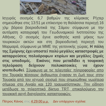
Ισχυρός σεισμός 6,7 βαθμών της κλίμακας Ρίχτερ
σημειώθηκε στις 13:51 με επίκεντρο τη θαλάσσια περιοχή 16
χλμ βόρεια βοεριοδυτικά της Σάμου σύμφωνα με την
αυτόματη καταγραφή του Γεωδυναμικού Ινστιτούτου της
Αθήνας. Ο σεισμός έγινε αισθητός κατά μήκος των
τουρκικών ακτών και στη βορειοδυτική περιοχή του
Μαρμαρά, σύμφωνα με ΜΜΕ της γειτονικής χώρας.
Η πόλη
της Σμύρνης έχει υποστεί πολύ μεγάλες καταστροφές με
καταρρεύσεις πολυόροφων κτιρίων και μεγάλες ζημιές
στις υποδομές. Εικόνες που μεταδίδει η τουρκική
τηλεόραση δείχνουν πολυκατοικίες να έχουν
ισοπεδωθεί.
Σύμφωνα με τις τελευταίες πληροφορίες απο
την Τουρκία
τ
έσσερις άνθρωποι έχασαν τη ζωή τους στην
Τουρκία από τον ισχυρό σεισμό που σημειώθηκε νωρίτερα
σήμερα στο Αιγαίο και 120 τραυματίστηκαν. Την είδηση
μετέδωσε το τηλεοπτικό δίκτυο TRT, επικαλούμενο την
τουρκική αρχή διαχείρισης καταστροφών
.
Πέτρος Κάνος
στις
4:29:00 μ.μ.
Δεν υπάρχουν σχόλια: