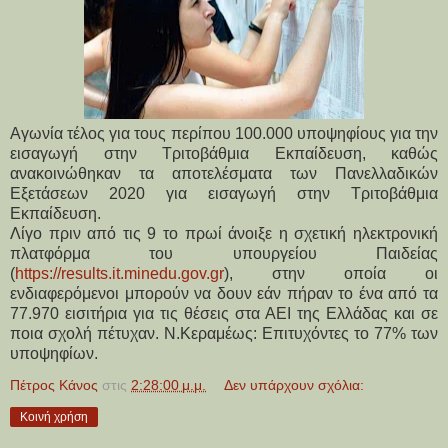
Αγωνία τέλος για τους περίπου 100.000 υποψηφίους για την
εισαγωγή στην Τριτοβάθμια Εκπαίδευση, καθώς
ανακοινώθηκαν τα αποτελέσματα των Πανελλαδικών
Εξετάσεων 2020 για εισαγωγή στην Τριτοβάθμια
Εκπαίδευση.
Λίγο πριν από τις 9 το πρωί άνοιξε η σχετική ηλεκτρονική
πλατφόρμα του υπουργείου Παιδείας
(
https://results.it.minedu.gov.gr
), στην οποία οι
ενδιαφερόμενοι μπορούν να δουν εάν πήραν το ένα από τα
77.970 εισιτήρια για τις θέσεις στα ΑΕΙ της Ελλάδας και σε
ποια σχολή πέτυχαν. Ν.Κεραμέως: Επιτυχόντες το 77% των
υποψηφίων.
Πέτρος Κάνος
στις
2:28:00 μ.μ.
Δεν υπάρχουν σχόλια:
Κοινή χρήση