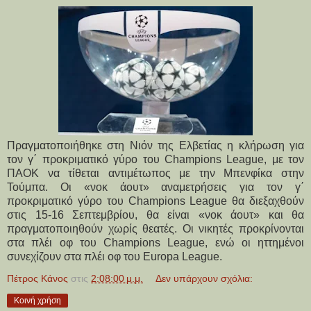
Πραγματοποιήθηκε στη Νιόν της Ελβετίας η κλήρωση για
τον γ΄ προκριματικό γύρο του Champions League, με τον
ΠΑΟΚ να τίθεται αντιμέτωπος με την Μπενφίκα στην
Τούμπα. Οι «νοκ άουτ» αναμετρήσεις για τον γ΄
προκριματικό γύρο του Champions League θα διεξαχθούν
στις 15-16 Σεπτεμβρίου, θα είναι «νοκ άουτ» και θα
πραγματοποιηθούν χωρίς θεατές. Οι νικητές προκρίνονται
στα πλέι οφ του Champions League, ενώ οι ηττημένοι
συνεχίζουν στα πλέι οφ του Europa League.
Πέτρος Κάνος
στις
2:08:00 μ.μ.
Δεν υπάρχουν σχόλια:
Κοινή χρήση