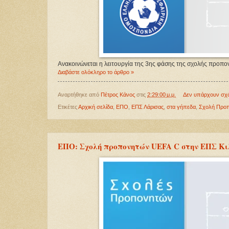
Ανακοινώνεται η λειτουργία της 3ης φάσης της σχολής προπο
Διαβάστε ολόκληρο το άρθρο »
Αναρτήθηκε από
Πέτρος Κάνος
στις
2:29:00 μ.μ.
Δεν υπάρχουν σχ
Ετικέτες
Αρχική σελίδα
,
ΕΠΟ
,
ΕΠΣ Λάρισας
,
στα γήπεδα
,
Σχολή Προ
ΕΠΟ: Σχολή προπονητών UEFA C στην ΕΠΣ Κι