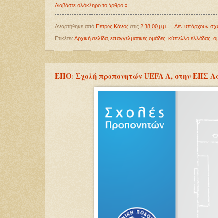
Διαβάστε ολόκληρο το άρθρο »
Αναρτήθηκε από
Πέτρος Κάνος
στις
2:38:00 μ.μ.
Δεν υπάρχουν σχ
Ετικέτες
Αρχική σελίδα
,
επαγγελματικές ομάδες
,
κύπελλο ελλάδας
,
ο
ΕΠΟ: Σχολή προπονητών UEFA Α, στην ΕΠΣ Λ