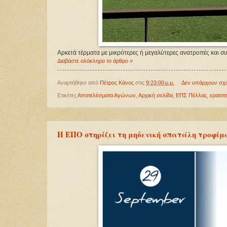
Αρκετά τέρματα με μικρότερες ή μεγαλύτερες ανατροπές και σ
Διαβάστε ολόκληρο το άρθρο »
Αναρτήθηκε από
Πέτρος Κάνος
στις
9:23:00 μ.μ.
Δεν υπάρχουν σχ
Ετικέτες
Αποτελέσματα Αγώνων
,
Αρχική σελίδα
,
ΕΠΣ Πέλλας
,
ερασιτ
Η ΕΠΟ στηρίζει τη μηδενική σπατάλη τροφίμ