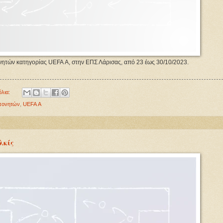
νητών κατηγορίας UEFA Α, στην ΕΠΣ Λάρισας, από 23 έως 30/10/2023.
όλια:
πονητών
,
UEFA Α
λκίς