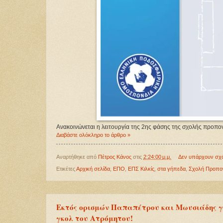
Ανακοινώνεται η λειτουργία της 2ης φάσης της σχολής προπο
Διαβάστε ολόκληρο το άρθρο »
Αναρτήθηκε από
Πέτρος Κάνος
στις
2:24:00 μ.μ.
Δεν υπάρχουν σχ
Ετικέτες
Αρχική σελίδα
,
ΕΠΟ
,
ΕΠΣ Κιλκίς
,
στα γήπεδα
,
Σχολή Προπο
Eκτός ορισμών Παπαπέτρου και Μωυσιάδης γι
γκολ του Ατρόμητου!