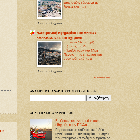
ταξιδιωτών, σύμφωνα με
έρευνα του ΕΟΤ
Πριν από 1 ημέρα
Ηλεκτρονική Εφημερίδα του ΔΗΜΟΥ
ΧΑΛΚΗΔΟΝΑΣ και όχι μόνο
«Καίω τα δέντρα, χτίζω
μεζονέτες...»: Ο
«Νεοέλληνας» του Τζίμη
Πανούση πιο επίκαιρος και
οδυνηρός από ποτέ
Πριν από 1 ημέρα
Εμφάνιση όλων
ΑΝΑΖΗΤΗΣΗ ΑΝΑΡΤΗΣΕΩΝ ΣΤΟ @PELLA
ΔΗΜΟΦΙΛΕΙΣ ΑΝΑΡΤΗΣΕΙΣ
Επιθέσεις σε ανυποψίαστους
οδηγούς στην Πέλλα
ου
Περιστατικό με επίθεση από δύο
αγνώστους σε ανυποψίαστο οδηγό
που περίμενε να ανάψει ο πράσινος