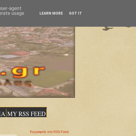
 user-agent
nerate usage
LEARN MORE
GOT IT
ΙΑ
MY RSS FEED
Εγγραφείτε στο RSS Feed