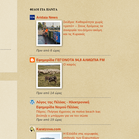
ΦΙΛΟΙ ΓΙΑ ΠΑΝΤΑ
Aridaia News
Σκύδρα: Καθαριότητα χωρίς
«ρεπό» – Στους δρόμους τα
συνεργεία του Δήμου ακόμη
και τις Κυριακές
Πριν από 6 ώρες
Εφημερίδα ΓΕΓΟΝΟΤΑ 94,8 ΑΛΜΩΠΙΑ FM
O καιρός
Πριν από 14 ώρες
Λόγος της Πέλλας - Ηλεκτρονική
Εφημερίδα Νομού Πέλλας
Πάρος: Πνίγηκε 4χρονος σε πισίνα beach bar,
βούτηξε ο μπάρμαν για να τον σώσει
Πριν από 19 ώρες
Karatzova.com
Η Ελλάδα στις κορυφαίες
επιλογές των Ευρωπαίων