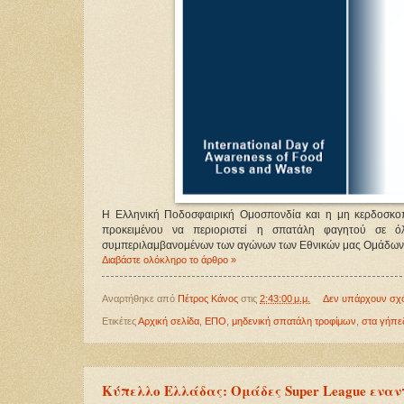
Η Ελληνική Ποδοσφαιρική Ομοσπονδία και η μη κερδοσκοπ
προκειμένου να περιοριστεί η σπατάλη φαγητού σε όλ
συμπεριλαμβανομένων των αγώνων των Εθνικών μας Ομάδων
Διαβάστε ολόκληρο το άρθρο »
Αναρτήθηκε από
Πέτρος Κάνος
στις
2:43:00 μ.μ.
Δεν υπάρχουν σχ
Ετικέτες
Αρχική σελίδα
,
ΕΠΟ
,
μηδενική σπατάλη τροφίμων
,
στα γήπε
Κύπελλο Ελλάδας: Ομάδες Super League εναν