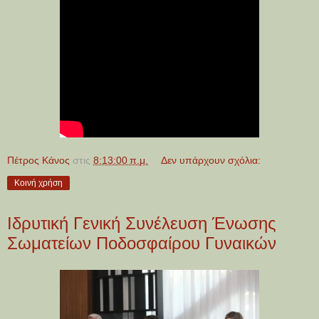
Πέτρος Κάνος
στις
8:13:00 π.μ.
Δεν υπάρχουν σχόλια:
Κοινή χρήση
Ιδρυτική Γενική Συνέλευση Ένωσης
Σωματείων Ποδοσφαίρου Γυναικών