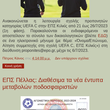
Ανακοινώνεται η λειτουργία σχολής προπονητών
κατηγορίας UEFA C στην ΕΠΣ Κιλκίς από 21 έως 26/7/2023
(1η φάση). Παρακαλούνται οι ενδιαφερόμενοι να
αποστείλουν το σύνολο των δικαιολογητικών (βλέπε
ΕΔΩ
)
σε ένα ηλεκτρονικό μήνυμα (με θέμα: «Όνομα/Επώνυμο,
Αίτηση συμμετοχής στη σχολή UEFA C, ΕΠΣ Κιλκίς») στη
διεύθυνση proponites@epo.gr, μέχρι τις 6/7/2023.
Πέτρος Κάνος
στις
4:14:00 μ.μ.
Δεν υπάρχουν σχόλια:
Κοινή χρήση
ΕΠΣ Πέλλας: Διαθέσιμα τα νέα έντυπα
μεταβολών ποδοσφαιριστών