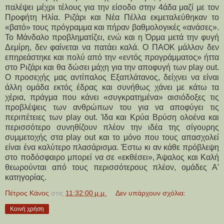
παλέψει μέχρι τέλους για την είσοδο στην 4άδα μαζί με τον
Προφήτη Ηλία. Ριζάρι και Νέα Πέλλα εκμεταλεύθηκαν το
«βατό» τους πρόγραμμα και πήραν βαθμολογικές «ανάσες».
Το Μάνδαλο προβληματίζει, ενώ και η Όρμα μετά την φυγή
Δεμίρη, δεν φαίνεται να πατάει καλά. Ο ΠΑΟΚ μάλλον δεν
επηρεάστηκε και πολύ από την «εντός προγράμματος» ήττα
στο Ριζάρι και θα δώσει μάχη για την αποφυγή των play out.
Ο προσεχής μας αντίπαλος Εξαπλάτανος, δείχνει να είναι
άλλη ομάδα εκτός έδρας και συνήθως χάνει με κάτω τα
χέρια, πράγμα που κάνει «συγκρατημένα» αισιόδοξες τις
προβλέψεις των ανθρώπων του για να αποφύγει τις
περιπέτειες των play out. Ίδα και Κρύα Βρύση ολοένα και
περισσότερο συνηθίζουν πλέον την ιδέα της σίγουρης
συμμετοχής στα play out και το μόνο που τους απασχολεί
είναι ένα καλύτερο πλασάρισμα. Έστω κι αν κάθε πρόβλεψη
στο ποδόσφαιρο μπορεί να σε «εκθέσει», Άψαλος και Καλή
θεωρούνται από τους περισσότερους πλέον, ομάδες Α'
κατηγορίας.
Πέτρος Κάνος
στις
11:32:00 μ.μ.
Δεν υπάρχουν σχόλια:
Κοινή χρήση