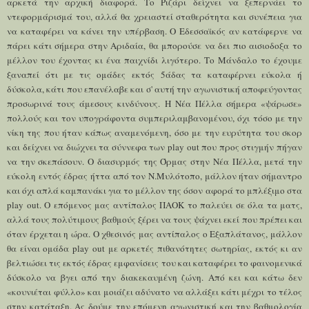
αρκετά την αρχική διαφορά. Το Ριζάρι δείχνει να ξεπερνάει το
ντεφορμάρισμά του, αλλά θα χρειαστεί σταθερότητα και συνέπεια για
να καταφέρει να κάνει την υπέρβαση. Ο Εδεσσαϊκός αν κατάφερνε να
πάρει κάτι σήμερα στην Αριδαία, θα μπορούσε να δει πιο αισιοδοξα το
μέλλον του έχοντας κι ένα παιχνίδι λιγότερο. Το Μάνδαλο το έχουμε
ξαναπεί ότι με τις ομάδες εκτός 5άδας τα καταφέρνει εύκολα ή
δύσκολα, κάτι που επανέλαβε και σ' αυτή την αγωνιστική αποφεύγοντας
προσωρινά τους άμεσους κινδύνους. Η Νέα Πέλλα σήμερα «ψάρωσε»
πολλούς και τον υπογράφοντα συμπεριλαμβανομένου, όχι τόσο με την
νίκη της που ήταν κάπως αναμενόμενη, όσο με την ευρύτητα του σκορ
και δείχνει να διώχνει τα σύννεφα των play out που προς στιγμήν πήγαν
να την σκεπάσουν. Ο διασυρμός της Όρμας στην Νέα Πέλλα, μετά την
εύκολη εντός έδρας ήττα από τον Ν.Μυλότοπο, μάλλον ήταν σήμαντρο
και όχι απλά καμπανάκι για το μέλλον της όσον αφορά το μπλέξιμο στα
play out. Ο επόμε
νος μας αντίπαλος
ΠΑΟΚ το παλεύει σε όλα τα ματς,
αλλά τους πολύτιμους βαθμούς ξέρει να τους ψάχνει εκεί που πρέπει και
όταν έρχεται η ώρα. Ο χθεσινός μας αντίπαλος ο Εξαπλάτανος, μάλλον
θα είναι ομάδα play out με αρκετές πιθανότητες σωτηρίας, εκτός κι αν
βελτιώσει τις εκτός έδρας εμφανίσεις του και καταφέρει το φαινομενικά
δύσκολο να
βγει
από την διακεκαυμένη ζώνη. Από κει και κάτω δεν
«κουνιέται φύλλο» και μοιάζει αδύνατο να αλλάξει κάτι μέχρι το τέλος
στην κατάταξη. Ας δούμε την επόμενη αγωνιστική και την βαθμολογία