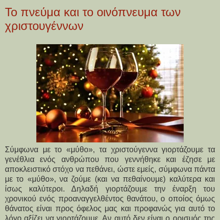
Το πνεύμα και το οινόπνευμα των
χριστουγέννων
Σύμφωνα με το «μύθο», τα χριστούγεννα γιορτάζουμε τα
γενέθλια ενός ανθρώπου που γεννήθηκε και έζησε με
αποκλειστικό στόχο να πεθάνει, ώστε εμείς, σύμφωνα πάντα
με το «μύθο», να ζούμε (και να πεθαίνουμε) καλύτερα και
ίσως καλύτεροι. Δηλαδή γιορτάζουμε την έναρξη του
χρονικού ενός προαναγγελθέντος θανάτου, ο οποίος όμως
θάνατος είναι προς όφελος μας και προφανώς για αυτό το
λόγο αξίζει να γιορτάζουμε. Αν αυτό δεν είναι ο ορισμός της