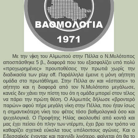
Με την ν
ί
κη του Αλμωπού στην Πέλλα ο Ν.Μυλότοπος
αποσπάσθηκε 5 β., διαφορά που του εξασφαλίζει υπό πολύ
«προχωρημένες» προυποθέσεις την πρωτιά χωρίς την
διαδικασία των play off. Παράλληλα έμεινε η μόνη αήττητη
ομάδα στο πρωτάθλημα. Στην Πέλλα αν και «έσπασε» το
αήττητο και η διαφορά από τον Ν.Μυλότοπο μεγάλωσε,
κανείς δεν χάνει την πίστη του ότι η ομάδα μπορεί στον τέλος
να πάρει την πρώτη θέση. Ο Αλμωπός δήλωσε «βροντερό
παρών» αφού πήρε μεγάλη νίκη στην Πέλλα, που ήταν ίσως
η σημαντικότερη νίκη του φέτος τόσο βαθμολογικά όσο και
ψυχολογικά. Ο Προφήτης Ηλίας ακολουθεί από κοντά και
μας έχει πείσει ότι πλην των ντέρμπι, έχει βρει τον τρόπο να
καθαρίζει σχετικά εύκολα τους υπόλοιπους αγώνες. Και ο
Εδεσσαϊκός έχοντας και παιχνίδι λιγότερο, φαίνεται ότι θα το