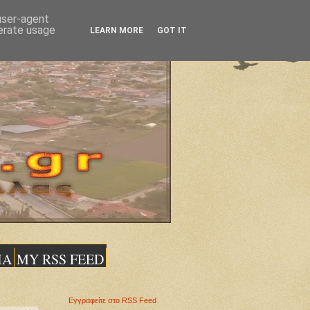
 user-agent
nerate usage
LEARN MORE
GOT IT
ΙΑ
MY RSS FEED
Εγγραφείτε στο RSS Feed