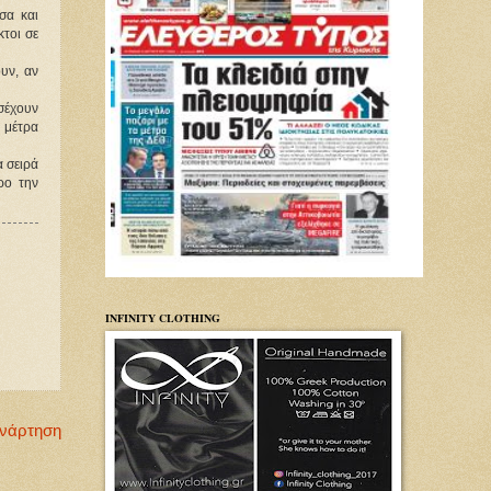
σα και
κτοι σε
υν, αν
σέχουν
α μέτρα
α σειρά
ρο την
INFINITY CLOTHING
Ανάρτηση