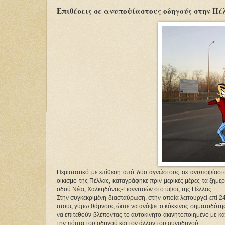
Επιθέσεις σε ανυποψίαστους οδηγούς στην Π
Περιστατικό με επίθεση από δύο αγνώστους σε ανυποψίαστ
οικισμό της Πέλλας, καταγράφηκε πριν μερικές μέρες τα ξημε
οδού Νέας Χαλκηδόνας-Γιαννιτσών στο ύψος της Πέλλας.
Στην συγκεκριμένη διασταύρωση, στην οποία λειτουργεί επί 
στους γύρω θάμνους ώστε να ανάψει ο κόκκινος σηματοδότης
να επιτεθούν βλέποντας το αυτοκίνητο ακινητοποιημένο με κα
την πόρτα του οδηγού και τον άλλον του συνοδηγού.