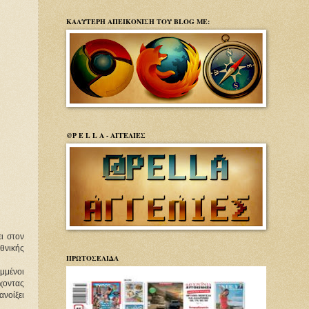
ΚΑΛΥΤΕΡΗ ΑΠΕΙΚΟΝΙΣΗ ΤΟΥ BLOG ΜΕ:
@P E L L A - ΑΓΓΕΛΙΕΣ
ι στον
εθνικής
ΠΡΩΤΟΣΕΛΙΔΑ
μμένοι
χοντας
ανοίξει