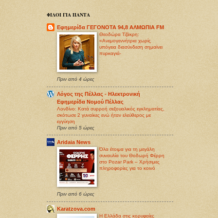
ΦΙΛΟΙ ΓΙΑ ΠΑΝΤΑ
Εφημερίδα ΓΕΓΟΝΟΤΑ 94,8 ΑΛΜΩΠΙΑ FM
Θεοδώρα Τζάκρη:
«Ανεμογεννήτρια χωρίς
υπόγεια διασύνδεση σημαίνει
πυρκαγιά-
Πριν από 4 ώρες
Λόγος της Πέλλας - Ηλεκτρονική
Εφημερίδα Νομού Πέλλας
Λονδίνο: Κατά συρροή σεξoυαλικός εγκληματίας,
σκότωσε 2 γυναίκες ενώ ήταν ελεύθερος με
εγγύηση
Πριν από 5 ώρες
Aridaia News
Όλα έτοιμα για τη μεγάλη
συναυλία του Θοδωρή Φέρρη
στο Pozar Park – Χρήσιμες
πληροφορίες για το κοινό
Πριν από 6 ώρες
Karatzova.com
Η Ελλάδα στις κορυφαίες