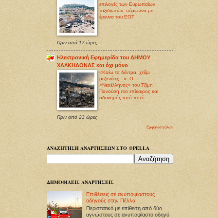
επιλογές των Ευρωπαίων
ταξιδιωτών, σύμφωνα με
έρευνα του ΕΟΤ
Πριν από 17 ώρες
Ηλεκτρονική Εφημερίδα του ΔΗΜΟΥ
ΧΑΛΚΗΔΟΝΑΣ και όχι μόνο
«Καίω τα δέντρα, χτίζω
μεζονέτες...»: Ο
«Νεοέλληνας» του Τζίμη
Πανούση πιο επίκαιρος και
οδυνηρός από ποτέ
Πριν από 23 ώρες
Εμφάνιση όλων
ΑΝΑΖΗΤΗΣΗ ΑΝΑΡΤΗΣΕΩΝ ΣΤΟ @PELLA
ΔΗΜΟΦΙΛΕΙΣ ΑΝΑΡΤΗΣΕΙΣ
Επιθέσεις σε ανυποψίαστους
οδηγούς στην Πέλλα
Περιστατικό με επίθεση από δύο
αγνώστους σε ανυποψίαστο οδηγό