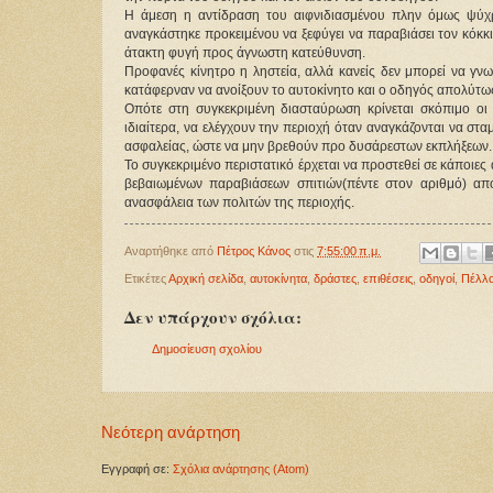
Η άμεση η αντίδραση του αιφνιδιασμένου πλην όμως ψύχ
αναγκάστηκε προκειμένου να ξεφύγει να παραβιάσει τον κόκκ
άτακτη φυγή προς άγνωστη κατεύθυνση.
Προφανές κίνητρο η ληστεία, αλλά κανείς δεν μπορεί να γν
κατάφερναν να ανοίξουν το αυτοκίνητο και ο οδηγός απολύτως
Οπότε στη συγκεκριμένη διασταύρωση κρίνεται σκόπιμο οι 
ιδιαίτερα, να ελέγχουν την περιοχή όταν αναγκάζονται να σ
ασφαλείας, ώστε να μην βρεθούν προ δυσάρεστων εκπλήξεων.
Το συγκεκριμένο περιστατικό έρχεται να προστεθεί σε κάποιες 
βεβαιωμένων παραβιάσεων σπιτιών(πέντε στον αριθμό) από
ανασφάλεια των πολιτών της περιοχής.
Αναρτήθηκε από
Πέτρος Κάνος
στις
7:55:00 π.μ.
Ετικέτες
Αρχική σελίδα
,
αυτοκίνητα
,
δράστες
,
επιθέσεις
,
οδηγοί
,
Πέλλ
Δεν υπάρχουν σχόλια:
Δημοσίευση σχολίου
Νεότερη ανάρτηση
Εγγραφή σε:
Σχόλια ανάρτησης (Atom)