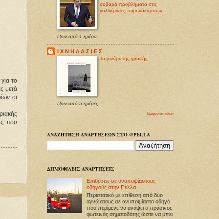
σοβαρά προβλήματα στις
καλλιέργειες πυρηνόκαρπων
Πριν από 1 ημέρα
Ι Χ Ν Η Λ Α Σ Ι Ε Σ
Τα μινόρε της γραφής
για το
ς μετά
ίων οι
Πριν από 5 ημέρες
ριακής
Εμφάνιση όλων
ος που
ΑΝΑΖΗΤΗΣΗ ΑΝΑΡΤΗΣΕΩΝ ΣΤΟ @PELLA
ΔΗΜΟΦΙΛΕΙΣ ΑΝΑΡΤΗΣΕΙΣ
Επιθέσεις σε ανυποψίαστους
οδηγούς στην Πέλλα
Περιστατικό με επίθεση από δύο
αγνώστους σε ανυποψίαστο οδηγό
που περίμενε να ανάψει ο πράσινος
φωτεινός σηματοδότης ώστε να μπει