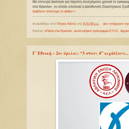
Με επιτυχία ξεκίνησε για πέμπτη συνεχόμενη χρονιά το εγκεκ
στα Θρανία», το οποίο υλοποιεί η Διεύθυνση Στρατηγικού Σχ
Διαβάστε ολόκληρο το άρθρο »
Αναρτήθηκε από
Πέτρος Κάνος
στις
9:31:00 μ.μ.
Δεν υπάρχουν σχ
Ετικέτες
«Πάσα στα Θρανία»
,
αναπτυξιακό πρόγραμμα Ε.Π.Ο.
,
Αρχικ
Γ΄ Εθνική – 2ος όμιλος: “3 στους 4” κερδίζουν.