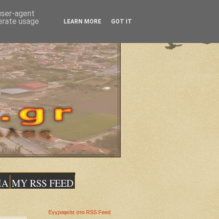
 user-agent
nerate usage
LEARN MORE
GOT IT
ΙΑ
MY RSS FEED
Εγγραφείτε στο RSS Feed