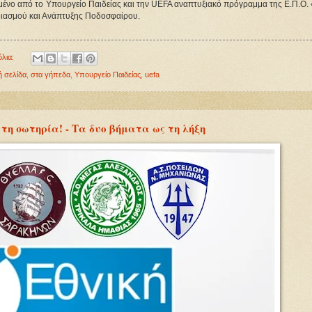
ριμένο από το Υπουργείο Παιδείας και την UEFA αναπτυξιακό πρόγραμμα της Ε.Π.Ο
εδιασμού και Ανάπτυξης Ποδοσφαίρου.
όλια:
ή σελίδα
,
στα γήπεδα
,
Υπουργείο Παιδείας
,
uefa
.. τη σωτηρία! - Τα δυο βήματα ως τη λήξη