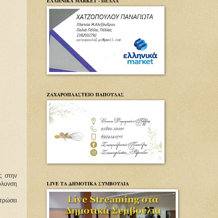
ΕΛΛΗΝΙΚΑ MARKET - ΠΕΛΛΑ
ΖΑΧΑΡΟΠΛΑΣΤΕΙΟ ΠΑΠΟΥΛΑΣ
ς στην
LIVE ΤΑ ΔΗΜΟΤΙΚΑ ΣΥΜΒΟΥΛΙΑ
όλυνση
τρώσει