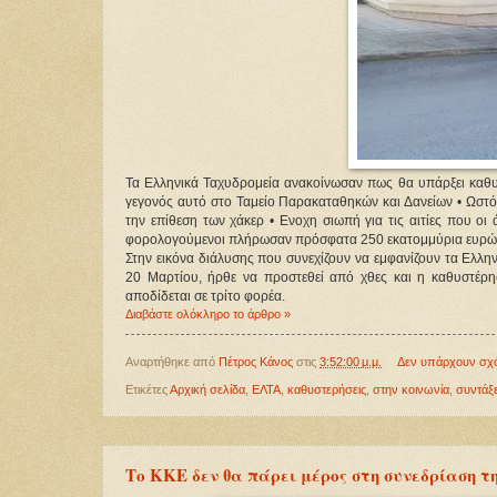
Τα Ελληνικά Ταχυδρομεία ανακοίνωσαν πως θα υπάρξει καθυσ
γεγονός αυτό στο Ταμείο Παρακαταθηκών και Δανείων • Ωστό
την επίθεση των χάκερ • Ενοχη σιωπή για τις αιτίες που ο
φορολογούμενοι πλήρωσαν πρόσφατα 250 εκατομμύρια ευρώ
Στην εικόνα διάλυσης που συνεχίζουν να εμφανίζουν τα Ελλ
20 Μαρτίου, ήρθε να προστεθεί από χθες και η καθυστέρ
αποδίδεται σε τρίτο φορέα.
Διαβάστε ολόκληρο το άρθρο »
Αναρτήθηκε από
Πέτρος Κάνος
στις
3:52:00 μ.μ.
Δεν υπάρχουν σχ
Ετικέτες
Αρχική σελίδα
,
ΕΛΤΑ
,
καθυστερήσεις
,
στην κοινωνία
,
συντάξε
Το ΚΚΕ δεν θα πάρει μέρος στη συνεδρίαση τη