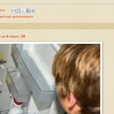
όλια:
ακέλωμα
,
φορολογούμενοι
 οι 6 στους 10