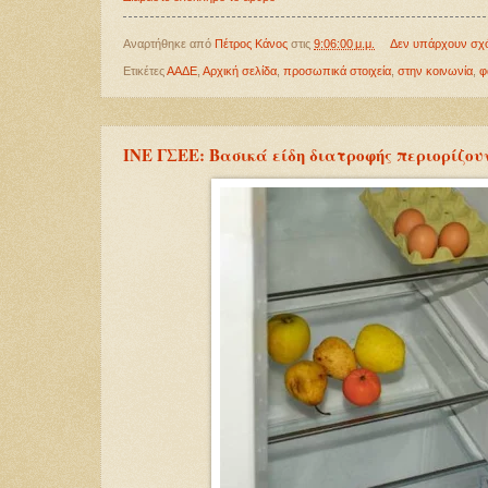
Αναρτήθηκε από
Πέτρος Κάνος
στις
9:06:00 μ.μ.
Δεν υπάρχουν σχ
Ετικέτες
ΑΑΔΕ
,
Αρχική σελίδα
,
προσωπικά στοιχεία
,
στην κοινωνία
,
φ
INE ΓΣΕΕ: Βασικά είδη διατροφής περιορίζουν