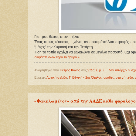
Για τρεις θέσεις στον… ήλιο.
Ένας στους τέσσερις… χάνει, αν προτιμάτε! Δυο στροφές πριν
“μάχες” την Κυριακή και την Τετάρτη.
Ήδη το τοπίο αρχίζει να ξεδιαλύνει σε μεγάλο ποσοστό. Όχι ό
Διαβάστε ολόκληρο το άρθρο »
Αναρτήθηκε από
Πέτρος Κάνος
στις
9:27:00 μ.μ.
Δεν υπάρχουν σχ
Ετικέτες
Αρχική σελίδα
,
Γ' Εθνική - 2ος Όμιλος
,
ομάδες
,
στα γήπεδα
,
«Φακελωμένος» από την ΑΑΔΕ κάθε φορολογο