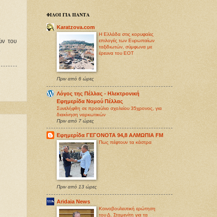
ΦΙΛΟΙ ΓΙΑ ΠΑΝΤΑ
Karatzova.com
Η Ελλάδα στις κορυφαίες
επιλογές των Ευρωπαίων
ών του
ταξιδιωτών, σύμφωνα με
.
έρευνα του ΕΟΤ
Πριν από 6 ώρες
Λόγος της Πέλλας - Ηλεκτρονική
Εφημερίδα Νομού Πέλλας
Συνελήφθη σε προαύλιο σχολείου 35χρονος, για
διακίνηση ναρκωτικών
Πριν από 7 ώρες
Εφημερίδα ΓΕΓΟΝΟΤΑ 94,8 ΑΛΜΩΠΙΑ FM
Πως πέφτουν τα κάστρα
Πριν από 13 ώρες
Aridaia News
Κοινοβουλευτική ερώτηση
του Δ. Σταμενίτη για τα