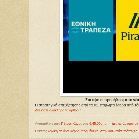
Στα ύψη οι προμήθειες από νέα
Η στρατηγική απεξάρτησης από τα ευμετάβλητα έσοδα από τόκο
Διαβάστε ολόκληρο το άρθρο »
Αναρτήθηκε από
Πέτρος Κάνος
στις
6:45:00 π.μ.
Δεν υπάρχουν σχ
Ετικέτες
Αρχική σελίδα
,
κέρδη
,
προμήθειες
,
στην κοινωνία
,
τράπεζες