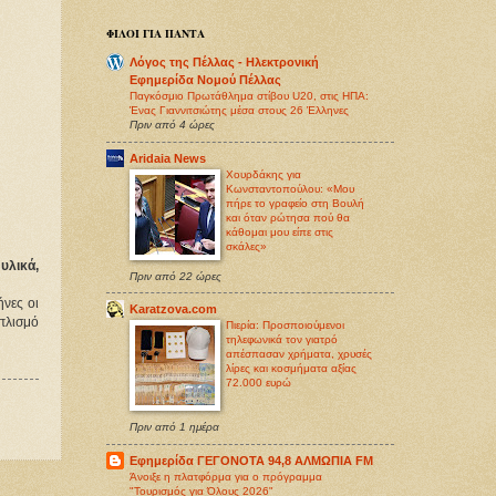
ΦΙΛΟΙ ΓΙΑ ΠΑΝΤΑ
Λόγος της Πέλλας - Ηλεκτρονική
Εφημερίδα Νομού Πέλλας
Παγκόσμιο Πρωτάθλημα στίβου U20, στις ΗΠΑ:
Ένας Γιαννιτσιώτης μέσα στους 26 Έλληνες
Πριν από 4 ώρες
Aridaia News
Χουρδάκης για
Κωνσταντοπούλου: «Μου
πήρε το γραφείο στη Βουλή
και όταν ρώτησα πού θα
κάθομαι μου είπε στις
σκάλες»
υλικά,
Πριν από 22 ώρες
νες οι 
Karatzova.com
πλισμό 
Πιερία: Προσποιούμενοι
τηλεφωνικά τον γιατρό
απέσπασαν χρήματα, χρυσές
λίρες και κοσμήματα αξίας
72.000 ευρώ
Πριν από 1 ημέρα
Εφημερίδα ΓΕΓΟΝΟΤΑ 94,8 ΑΛΜΩΠΙΑ FM
Άνοιξε η πλατφόρμα για ο πρόγραμμα
"Τουρισμός για Όλους 2026"