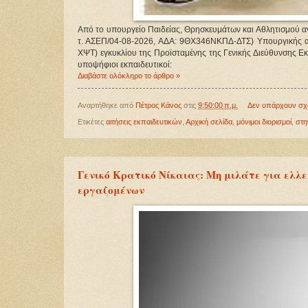
Από το υπουργείο Παιδείας, Θρησκευμάτων και Αθλητισμού α
τ. ΑΣΕΠ/04-08-2026, ΑΔΑ: 9ΘΧ346ΝΚΠΔ-ΔΤΣ) Υπουργικής α
ΧΨΤ) εγκυκλίου της Προϊσταμένης της Γενικής Διεύθυνσης Ε
υποψήφιοι εκπαιδευτικοί:
Διαβάστε ολόκληρο το άρθρο »
Αναρτήθηκε από
Πέτρος Κάνος
στις
9:50:00 π.μ.
Δεν υπάρχουν σχ
Ετικέτες
αιτήσεις εκπαιδευτικών
,
Αρχική σελίδα
,
μόνιμοι διορισμοί
,
στη
Γενικό Κρατικό Νίκαιας: Μη μιλάτε για ελλε
εργαζομένων