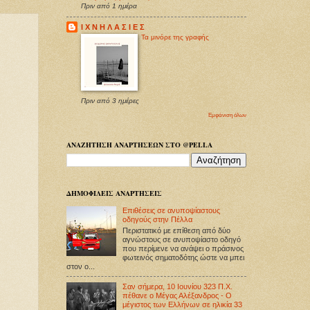
Πριν από 1 ημέρα
Ι Χ Ν Η Λ Α Σ Ι Ε Σ
Τα μινόρε της γραφής
Πριν από 3 ημέρες
Εμφάνιση όλων
ΑΝΑΖΗΤΗΣΗ ΑΝΑΡΤΗΣΕΩΝ ΣΤΟ @PELLA
ΔΗΜΟΦΙΛΕΙΣ ΑΝΑΡΤΗΣΕΙΣ
Επιθέσεις σε ανυποψίαστους
οδηγούς στην Πέλλα
Περιστατικό με επίθεση από δύο
αγνώστους σε ανυποψίαστο οδηγό
που περίμενε να ανάψει ο πράσινος
φωτεινός σηματοδότης ώστε να μπει
στον ο...
Σαν σήμερα, 10 Ιουνίου 323 Π.Χ.
πέθανε ο Μέγας Αλέξανδρος - Ο
μέγιστος των Ελλήνων σε ηλικία 33