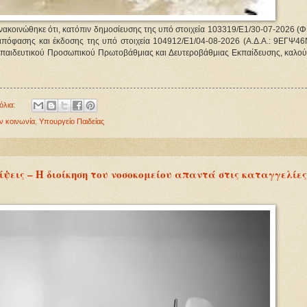
νακοινώθηκε ότι, κατόπιν δημοσίευσης της υπό στοιχεία 103319/Ε1/30-07-2026 (Φ
πόφασης και έκδοσης της υπό στοιχεία 104912/Ε1/04-08-2026 (Α.Δ.Α.: 9ΕΓΨ4
κπαιδευτικού Προσωπικού Πρωτοβάθμιας και Δευτεροβάθμιας Εκπαίδευσης, καλούν
όλια:
ν κοινωνία
,
Υπουργείο Παιδείας
ίψεις – Η διοίκηση του νοσοκομείου απαντά στις καταγγελίε