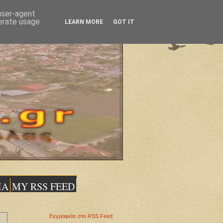
 user-agent
nerate usage
LEARN MORE
GOT IT
ΙΑ
MY RSS FEED
Εγγραφείτε στο RSS Feed