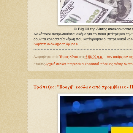
Οι Big Oil της Δύσης ανακοίνωσαν
Αν κάποιοι αναρωτιούνται ακόμα για το ποιοι μετέτρεψαν την
δουν τα κολοσσιαία κέρδη που κατέγραψαν οι πετρελαϊκοί κολ
Διαβάστε ολόκληρο το άρθρο »
Αναρτήθηκε από
Πέτρος Κάνος
στις
6:56:00 π.μ.
Δεν υπάρχουν σχ
Ετικέτες
Αρχική σελίδα
,
πετρελαϊκοί κολοσσοί
,
πόλεμος Μέσης Ανατο
Τράπεζες: "Βροχή" εσόδων από προμήθειες -