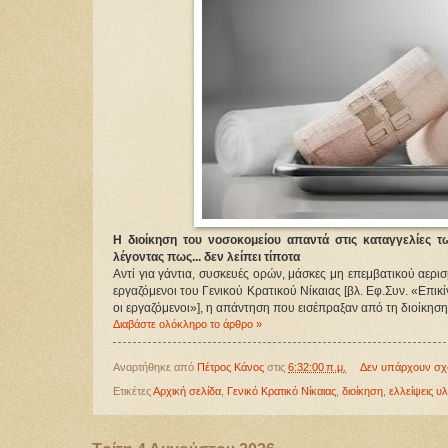
Η διοίκηση του νοσοκομείου απαντά στις καταγγελίες τω
λέγοντας πως... δεν λείπει τίποτα
Αντί για γάντια, συσκευές ορών, μάσκες μη επεμβατικού αερι
εργαζόμενοι του Γενικού Κρατικού Νίκαιας [βλ. Εφ.Συν. «Επικ
οι εργαζόμενοι»], η απάντηση που εισέπραξαν από τη διοίκησ
Διαβάστε ολόκληρο το άρθρο »
Αναρτήθηκε από
Πέτρος Κάνος
στις
6:32:00 π.μ.
Δεν υπάρχουν σχ
Ετικέτες
Αρχική σελίδα
,
Γενικό Κρατικό Νίκαιας
,
διοίκηση
,
ελλείψεις υ