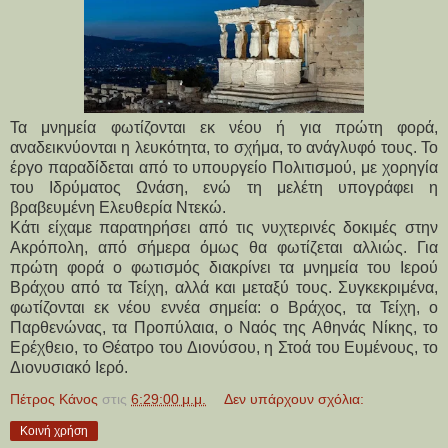
Τα μνημεία φωτίζονται εκ νέου ή για πρώτη φορά,
αναδεικνύονται η λευκότητα, το σχήμα, το ανάγλυφό τους. Το
έργο παραδίδεται από το υπουργείο Πολιτισμού, με χορηγία
του Ιδρύματος Ωνάση, ενώ τη μελέτη υπογράφει η
βραβευμένη Ελευθερία Ντεκώ.
Κάτι είχαμε παρατηρήσει από τις νυχτερινές δοκιμές στην
Ακρόπολη, από σήμερα όμως θα φωτίζεται αλλιώς. Για
πρώτη φορά ο φωτισμός διακρίνει τα μνημεία του Ιερού
Βράχου από τα Τείχη, αλλά και μεταξύ τους. Συγκεκριμένα,
φωτίζονται εκ νέου εννέα σημεία: ο Βράχος, τα Τείχη, ο
Παρθενώνας, τα Προπύλαια, ο Ναός της Αθηνάς Νίκης, το
Ερέχθειο, το Θέατρο του Διονύσου, η Στοά του Ευμένους, το
Διονυσιακό Ιερό.
Πέτρος Κάνος
στις
6:29:00 μ.μ.
Δεν υπάρχουν σχόλια:
Κοινή χρήση