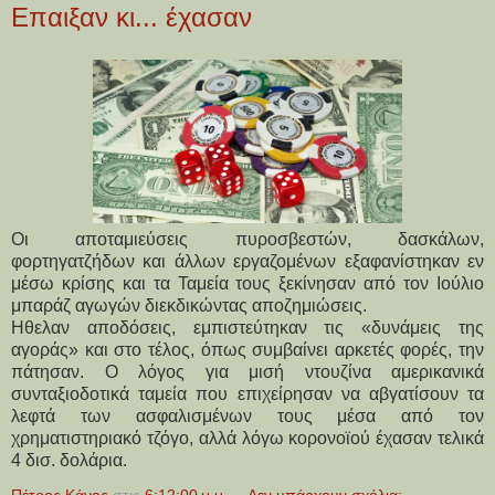
Επαιξαν κι... έχασαν
Οι αποταμιεύσεις πυροσβεστών, δασκάλων,
φορτηγατζήδων και άλλων εργαζομένων εξαφανίστηκαν εν
μέσω κρίσης και τα Ταμεία τους ξεκίνησαν από τον Ιούλιο
μπαράζ αγωγών διεκδικώντας αποζημιώσεις.
Ηθελαν αποδόσεις, εμπιστεύτηκαν τις «δυνάμεις της
αγοράς» και στο τέλος, όπως συμβαίνει αρκετές φορές, την
πάτησαν. Ο λόγος για μισή ντουζίνα αμερικανικά
συνταξιοδοτικά ταμεία που επιχείρησαν να αβγατίσουν τα
λεφτά των ασφαλισμένων τους μέσα από τον
χρηματιστηριακό τζόγο, αλλά λόγω κορονοϊού έχασαν τελικά
4 δισ. δολάρια.
Πέτρος Κάνος
στις
6:12:00 μ.μ.
Δεν υπάρχουν σχόλια: