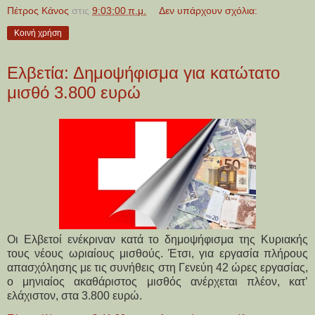
Πέτρος Κάνος
στις
9:03:00 π.μ.
Δεν υπάρχουν σχόλια:
Κοινή χρήση
Ελβετία: Δημοψήφισμα για κατώτατο
μισθό 3.800 ευρώ
Οι Ελβετοί ενέκριναν κατά το δημοψήφισμα της Κυριακής
τους νέους ωριαίους μισθούς. Έτσι, για εργασία πλήρους
απασχόλησης με τις συνήθεις στη Γενεύη 42 ώρες εργασίας,
ο μηνιαίος ακαθάριστος μισθός ανέρχεται πλέον, κατ’
ελάχιστον, στα 3.800 ευρώ.