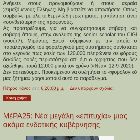
Ανήκετε στους προνομιούχους ή στους ακραία
χειμαζόμενους Ελληνες; Μη βιαστείτε να απαντήσετε! Οπως
συμβαίνει με όλα τα θεμελιώδη ερωτήματα, η απάντηση είναι
«συνθετότερη» της προφανούς.
Ας προστρέξουμε, για να συγκροτήσουμε στιβαρή και
σοβαρή άποψη, στην ανάλυση της senior scholar του CIGI
(γουάτ?), Μιράντας Ξαφά, σύμφωνα με την οποία ο
παραλογισμός του φορολογικού μας συστήματος συνίσταται
στο γεγονός πως εσείς των 120.000 πληρώνετε σε φόρους
δεκάδες φορές περισσότερα απ' ό,τι ο άχρηστος που δεν
αξιώθηκε παρά 12.000 μικτά τον χρόνο («Νέα», 12-9-2020).
Δεν αστειεύομαι. Προκειμένου να συζητήσει το «φορολογικό
μας ζήτημα» χρησιμοποιεί αυτό το παράδειγμα.
Πέτρος Κάνος
στις
6:26:00 μ.μ.
Δεν υπάρχουν σχόλια:
Κοινή χρήση
ΜέΡΑ25: Νέα μεγάλη «επιτυχία» μιας
ακόμα ενδοτικής κυβέρνησης