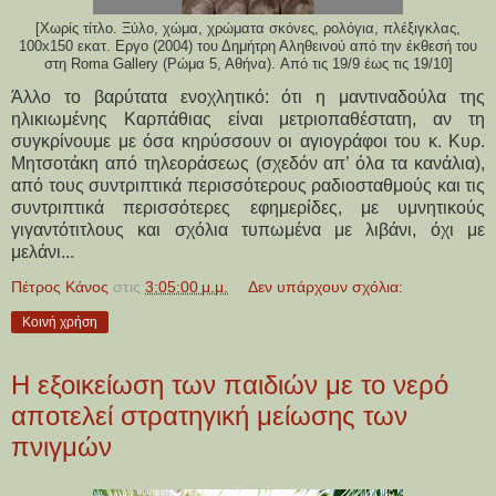
[Χωρίς τίτλο. Ξύλο, χώμα, χρώματα σκόνες, ρολόγια, πλέξιγκλας,
100x150 εκατ. Εργο (2004) του Δημήτρη Αληθεινού από την έκθεσή του
στη Roma Gallery (Ρώμα 5, Αθήνα). Από τις 19/9 έως τις 19/10]
Άλλο το βαρύτατα ενοχλητικό: ότι η μαντιναδούλα της
ηλικιωμένης Καρπάθιας είναι μετριοπαθέστατη, αν τη
συγκρίνουμε με όσα κηρύσσουν οι αγιογράφοι του κ. Κυρ.
Μητσοτάκη από τηλεοράσεως (σχεδόν απ’ όλα τα κανάλια),
από τους συντριπτικά περισσότερους ραδιοσταθμούς και τις
συντριπτικά περισσότερες εφημερίδες, με υμνητικούς
γιγαντότιτλους και σχόλια τυπωμένα με λιβάνι, όχι με
μελάνι...
Πέτρος Κάνος
στις
3:05:00 μ.μ.
Δεν υπάρχουν σχόλια:
Κοινή χρήση
Η εξοικείωση των παιδιών με το νερό
αποτελεί στρατηγική μείωσης των
πνιγμών