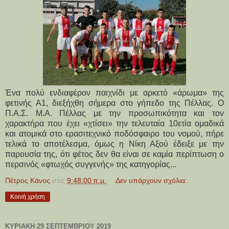
Ένα πολύ ενδιαφέρον παιχνίδι με αρκετό «άρωμα» της
φετινής Α1, διεξήχθη σήμερα στο γήπεδο της Πέλλας. Ο
Π.Α.Σ. Μ.Α. Πέλλας με την προσωπικότητα και τον
χαρακτήρα που έχει «χτίσει» την τελευταία 10ετία ομαδικά
και ατομικά στο ερασιτεχνικό ποδόσφαιρο του νομού, πήρε
τελικά το αποτέλεσμα, όμως η Νίκη Αξού έδειξε με την
παρουσία της, ότι φέτος δεν θα είναι σε καμία περίπτωση ο
περσινός «φτωχός συγγενής» της κατηγορίας...
Πέτρος Κάνος
στις
9:48:00 π.μ.
Δεν υπάρχουν σχόλια:
Κοινή χρήση
ΚΥΡΙΑΚΉ 29 ΣΕΠΤΕΜΒΡΊΟΥ 2019