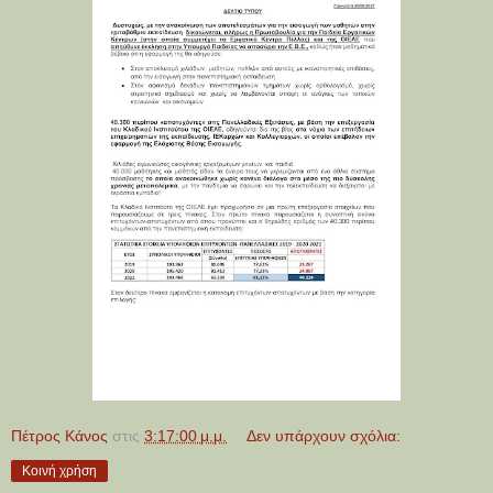
Πέτρος Κάνος
στις
3:17:00 μ.μ.
Δεν υπάρχουν σχόλια:
Κοινή χρήση