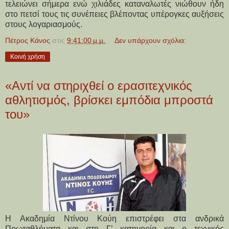
τελειώνει σήμερα ενώ χιλιάδες καταναλωτές νιώθουν ήδη
στο πετσί τους τις συνέπειες βλέποντας υπέρογκες αυξήσεις
στους λογαριασμούς.
Πέτρος Κάνος
στις
9:41:00 μ.μ.
Δεν υπάρχουν σχόλια:
Κοινή χρήση
«Αντί να στηριχθεί ο ερασιτεχνικός
αθλητισμός, βρίσκει εμπόδια μπροστά
του»
Η Ακαδημία Ντίνου Κούη επιστρέφει στα ανδρικά
Πρωταθλήματα και στη Γ’ κατηγορία και ο τεχνικός