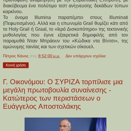
διακύβευμα ένα πολύτιμο τεστ ανίχνευσης δεκάδων τύπων
καρκίνου.
Το όνομα Illumina παραπέμπει στους Illuminati
(Πεφωτισμένοι). Αλλά και η επωνυμία Grail θυμίζει κάτι από
το Holy Grail ή Graal, το «Ιερό Δισκοπότηρο» της τεκτονικής
μυθολογίας που έγινε εξαιρετικά δημοφιλής από τον
παραμυθά Νταν Μπράουν του «Κώδικα ντα Βίντσι», της
ομώνυμης ταινίας και των σχετικών σίκουελ.
Πέτρος Κάνος
στις
8:52:00 μ.μ.
Δεν υπάρχουν σχόλια:
Κοινή χρήση
Γ. Οικονόμου: Ο ΣΥΡΙΖΑ τορπίλισε μια
μεγάλη πρωτοβουλία συναίνεσης -
Κατώτερος των περιστάσεων ο
Ευάγγελος Αποστολάκης