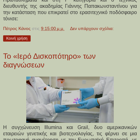
διευθυντής της ακαδημίας Γιάννης Παπακωνσταντίνου για
την κατάσταση που επικρατεί στο ερασιτεχνικό ποδόσφαιρο
τόνισε:
Πέτρος Κάνος
στις
9:15:00 μ.μ.
Δεν υπάρχουν σχόλια:
Κοινή χρήση
Το «Ιερό Δισκοπότηρο» των
διαγνώσεων
Η συγχώνευση Illumina και Grail, δυο αμερικανικών
εταιρειών γενετικής και βιοτεχνολογίας, τις φέρνει σε μια
πρωτοφανή αναμέτρηση με την Ευρωπαϊκή Επιτροπή, με