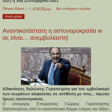
2021 η 30η Σεπτεμβρίου 2021
.
Πέτρος Κάνος
στις
4:54:00 μ.μ.
Δεν υπάρχουν σχόλια:
Κοινή χρήση
Αναντικατάστατη η αστυνομοκρατία κι
ας είναι… ανεμβολίαστη!
Αδιανόητες δηλώσεις Γεραπετρίτη για τον εμβολιασμό
των σωμάτων ασφαλείας σε αντίθεση με τους... πρώην
ήρωες υγειονομικούς.
Ο υπουργός Επικρατείας Γιώργος Γεραπετρίτης
διαποτισμένος από το κατασταλτικό δόγμα «νόμος και τάξη»,