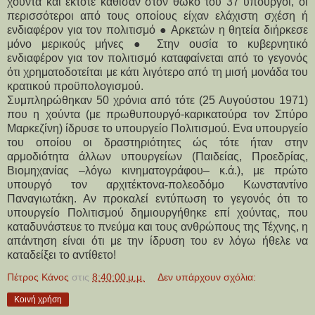
χούντα και έκτοτε κάθισαν στον θώκο του 37 υπουργοί, οι
περισσότεροι από τους οποίους είχαν ελάχιστη σχέση ή
ενδιαφέρον για τον πολιτισμό ● Αρκετών η θητεία διήρκεσε
μόνο μερικούς μήνες ● Στην ουσία το κυβερνητικό
ενδιαφέρον για τον πολιτισμό καταφαίνεται από το γεγονός
ότι χρηματοδοτείται με κάτι λιγότερο από τη μισή μονάδα του
κρατικού προϋπολογισμού.
Συμπληρώθηκαν 50 χρόνια από τότε (25 Αυγούστου 1971)
που η χούντα (με πρωθυπουργό-καρικατούρα τον Σπύρο
Μαρκεζίνη) ίδρυσε το υπουργείο Πολιτισμού. Ενα υπουργείο
του οποίου οι δραστηριότητες ώς τότε ήταν στην
αρμοδιότητα άλλων υπουργείων (Παιδείας, Προεδρίας,
Βιομηχανίας –λόγω κινηματογράφου– κ.ά.), με πρώτο
υπουργό τον αρχιτέκτονα-πολεοδόμο Κωνσταντίνο
Παναγιωτάκη. Αν προκαλεί εντύπωση το γεγονός ότι το
υπουργείο Πολιτισμού δημιουργήθηκε επί χούντας, που
καταδυνάστευε το πνεύμα και τους ανθρώπους της Τέχνης, η
απάντηση είναι ότι με την ίδρυση του εν λόγω ήθελε να
καταδείξει το αντίθετο!
Πέτρος Κάνος
στις
8:40:00 μ.μ.
Δεν υπάρχουν σχόλια:
Κοινή χρήση