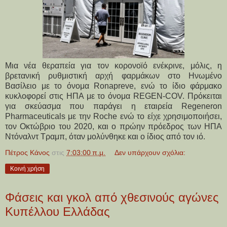
Μια νέα θεραπεία για τον κορονοϊό ενέκρινε, μόλις, η
βρετανική ρυθμιστική αρχή φαρμάκων στο Ηνωμένο
Βασίλειο με το όνομα Ronapreve, ενώ το ίδιο φάρμακο
κυκλοφορεί στις ΗΠΑ με το όνομα REGEN-COV. Πρόκειται
για σκεύασμα που παράγει η εταιρεία Regeneron
Pharmaceuticals με την Roche ενώ το είχε χρησιμοποιήσει,
τον Οκτώβριο του 2020, και ο πρώην πρόεδρος των ΗΠΑ
Ντόναλντ Τραμπ, όταν μολύνθηκε και ο ίδιος από τον ιό.
Πέτρος Κάνος
στις
7:03:00 π.μ.
Δεν υπάρχουν σχόλια:
Κοινή χρήση
Φάσεις και γκολ από χθεσινούς αγώνες
Κυπέλλου Ελλάδας