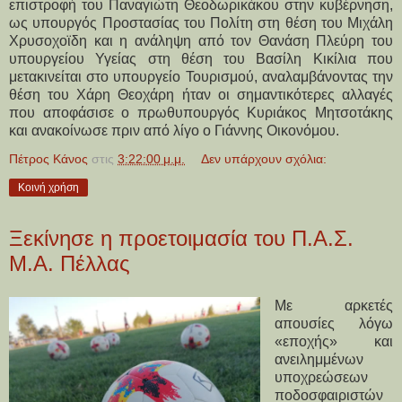
επιστροφή του Παναγιώτη Θεοδωρικάκου στην κυβέρνηση,
ως υπουργός Προστασίας του Πολίτη στη θέση του Μιχάλη
Χρυσοχοϊδη και η ανάληψη από τον Θανάση Πλεύρη του
υπουργείου Υγείας στη θέση του Βασίλη Κικίλια που
μετακινείται στο υπουργείο Τουρισμού, αναλαμβάνοντας την
θέση του Χάρη Θεοχάρη ήταν οι σημαντικότερες αλλαγές
που αποφάσισε ο πρωθυπουργός Κυριάκος Μητσοτάκης
και ανακοίνωσε πριν από λίγο ο Γιάννης Οικονόμου.
Πέτρος Κάνος
στις
3:22:00 μ.μ.
Δεν υπάρχουν σχόλια:
Κοινή χρήση
Ξεκίνησε η προετοιμασία του Π.Α.Σ.
Μ.Α. Πέλλας
Με αρκετές
απουσίες λόγω
«εποχής» και
ανειλημμένων
υποχρεώσεων
ποδοσφαιριστών