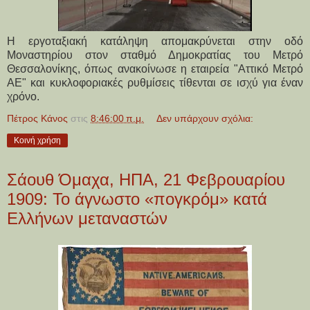
Η εργοταξιακή κατάληψη απομακρύνεται στην οδό
Μοναστηρίου στον σταθμό Δημοκρατίας του Μετρό
Θεσσαλονίκης, όπως ανακοίνωσε η εταιρεία "Αττικό Μετρό
ΑΕ" και κυκλοφοριακές ρυθμίσεις τίθενται σε ισχύ για έναν
χρόνο.
Πέτρος Κάνος
στις
8:46:00 π.μ.
Δεν υπάρχουν σχόλια:
Κοινή χρήση
Σάουθ Όμαχα, ΗΠΑ, 21 Φεβρουαρίου
1909: Το άγνωστο «πογκρόμ» κατά
Ελλήνων μεταναστών