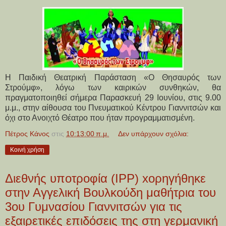
Η Παιδική Θεατρική Παράσταση «O Θησαυρός των
Στρούμφ», λόγω των καιρικών συνθηκών, θα
πραγματοποιηθεί σήμερα Παρασκευή 29 Ιουνίου, στις 9.00
μ.μ., στην αίθουσα του Πνευματικού Κέντρου Γιαννιτσών και
όχι στο Ανοιχτό Θέατρο που ήταν προγραμματισμένη.
Πέτρος Κάνος
στις
10:13:00 π.μ.
Δεν υπάρχουν σχόλια:
Κοινή χρήση
Διεθνής υποτροφία (IPP) xορηγήθηκε
στην Αγγελική Βουλκούδη μαθήτρια του
3ου Γυμνασίου Γιαννιτσών για τις
εξαιρετικές επιδόσεις της στη γερμανική