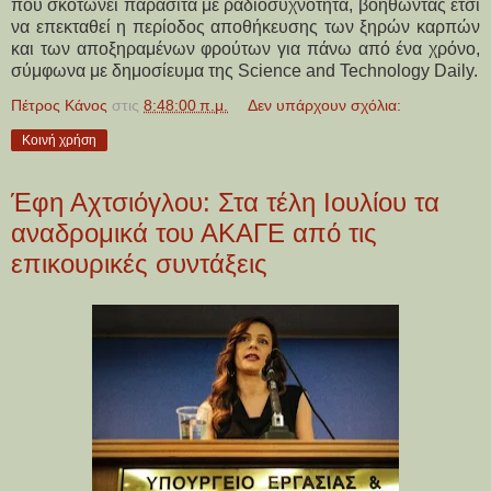
που σκοτώνει παράσιτα με ραδιοσυχνότητα, βοηθώντας έτσι
να επεκταθεί η περίοδος αποθήκευσης των ξηρών καρπών
και των αποξηραμένων φρούτων για πάνω από ένα χρόνο,
σύμφωνα με δημοσίευμα της Science and Technology Daily.
Πέτρος Κάνος
στις
8:48:00 π.μ.
Δεν υπάρχουν σχόλια:
Κοινή χρήση
Έφη Αχτσιόγλου: Στα τέλη Ιουλίου τα
αναδρομικά του ΑΚΑΓΕ από τις
επικουρικές συντάξεις