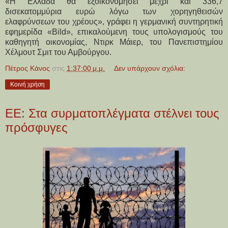
«H Ελλάδα θα εξοικονομήσει μέχρι και 336,7
δισεκατομμύρια ευρώ λόγω των χορηγηθεισών
ελαφρύνσεων του χρέους», γράφει η γερμανική συντηρητική
εφημερίδα «Bild», επικαλούμενη τους υπολογισμούς του
καθηγητή οικονομίας, Ντιρκ Μάιερ, του Πανεπιστημίου
Χέλμουτ Σμιτ του Αμβούργου.
Πέτρος Κάνος
στις
1:37:00 μ.μ.
Δεν υπάρχουν σχόλια:
Κοινή χρήση
ΕΕ: Στα συρματοπλέγματα στέλνει τους
πρόσφυγες