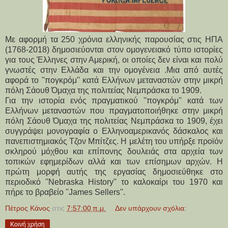
Με αφορμή τα 250 χρόνια ελληνικής παρουσίας στις ΗΠΑ
(1768-2018) δημοσιεύονται στον ομογενειακό τύπο ιστορίες
για τους Έλληνες στην Αμερική, οι οποίες δεν είναι και πολύ
γνωστές στην Ελλάδα και την ομογένεια .Μια από αυτές
αφορά το ''πογκρόμ'' κατά Ελλήνων μεταναστών στην μικρή
πόλη Σάουθ Όμαχα της πολιτείας Νεμπράσκα το 1909.
Για την ιστορία ενός πραγματικού ''πογκρόμ'' κατά των
Ελλήνων μεταναστών που πραγματοποιήθηκε στην μικρή
πόλη Σάουθ Όμαχα της πολιτείας Νεμπράσκα το 1909, έχει
συγγράψει μονογραφία ο Ελληνοαμερικανός δάσκαλος και
πανεπιστημιακός Τζον Μπίτζες. Η μελέτη του υπήρξε προϊόν
σκληρού μόχθου και επίπονης δουλειάς στα αρχεία των
τοπικών εφημερίδων αλλά και των επίσημων αρχών. Η
πρώτη μορφή αυτής της εργασίας δημοσιεύθηκε στο
περιοδικό ''Nebraska History'' το καλοκαίρι του 1970 και
πήρε το βραβείο ''James Sellers''.
Πέτρος Κάνος
στις
7:57:00 π.μ.
Δεν υπάρχουν σχόλια:
Κοινή χρήση