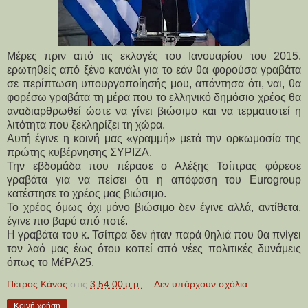
Μέρες πριν από τις εκλογές του Ιανουαρίου του 2015,
ερωτηθείς από ξένο κανάλι για το εάν θα φορούσα γραβάτα
σε περίπτωση υπουργοποίησής μου, απάντησα ότι, ναι, θα
φορέσω γραβάτα τη μέρα που το ελληνικό δημόσιο χρέος θα
αναδιαρθρωθεί ώστε να γίνει βιώσιμο και να τερματιστεί η
λιτότητα που ξεκληρίζει τη χώρα.
Αυτή έγινε η κοινή μας «γραμμή» μετά την ορκωμοσία της
πρώτης κυβέρνησης ΣΥΡΙΖΑ.
Την εβδομάδα που πέρασε ο Αλέξης Τσίπρας φόρεσε
γραβάτα για να πείσει ότι η απόφαση του Eurogroup
κατέστησε το χρέος μας βιώσιμο.
Το χρέος όμως όχι μόνο βιώσιμο δεν έγινε αλλά, αντίθετα,
έγινε πιο βαρύ από ποτέ.
Η γραβάτα του κ. Τσίπρα δεν ήταν παρά θηλιά που θα πνίγει
τον λαό μας έως ότου κοπεί από νέες πολιτικές δυνάμεις
όπως το ΜέΡΑ25.
Πέτρος Κάνος
στις
3:54:00 μ.μ.
Δεν υπάρχουν σχόλια:
Κοινή χρήση