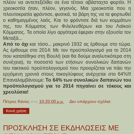
πλέον να αντεπεξέλθει σε ένα τέτοιο αβάσταχτο φορτίο. Η
χρεοκοπία ήταν, πλέον, γεγονός. Μια χρεοκοπία που η
πλουτοκρατία φρόντισε, φυσικά, τα βάρη της να τα φορτωθεί
ο καθημαγμένος λαός. Και το φρόντισε διά των κομμάτων
της, του Κόμματος των Φιλελευθέρων και του Λαϊκού
Κόμματος. Τα οποία λίγο αργότερα έφεραν στην εξουσία τον
Μεταξά...
Από το όχι
και τόσο... μακρινό 1932 ας έρθουμε στο τώρα.
Ας έρθουμε στο 2014: Με τον προϋπολογισμό για το 2014
που κατατέθηκε στη Βουλή (και θα δούμε αναλυτικότερα στη
συνέχεια), το ποσοστό των ετήσιων συνολικών δαπανών
του τακτικού προϋπολογισμού που προορίζεται να πάει την
ερχόμενη χρονιά στους τοκογλύφους ανέρχεται στο 64%!!!
Επαναλαμβάνουμε:
Το 64% των συνολικών δαπανών του
προϋπολογισμού για το 2014 πηγαίνει σε τόκους και
χρεολύσια!
Πέτρος Κάνος
στις
10:20:00 μ.μ.
Δεν υπάρχουν σχόλια:
Κοινή χρήση
ΠΡΟΣΚΛΗΣΗ ΣΕ ΕΚΔΗΛΩΣΕΙΣ ΜΕ