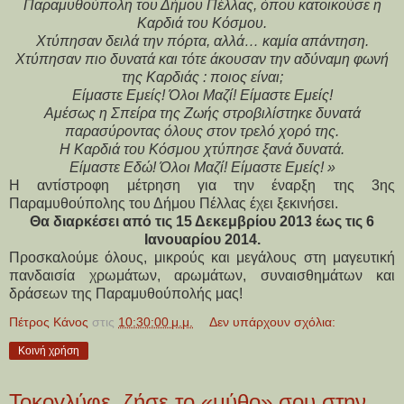
Παραμυθούπολη του Δήμου Πέλλας, όπου κατοικούσε η
Καρδιά του Κόσμου.
Χτύπησαν δειλά την πόρτα, αλλά… καμία απάντηση.
Χτύπησαν πιο δυνατά και τότε άκουσαν την αδύναμη φωνή
της Καρδιάς : ποιος είναι;
Είμαστε Εμείς! Όλοι Μαζί! Είμαστε Εμείς!
Αμέσως η Σπείρα της Ζωής στροβιλίστηκε δυνατά
παρασύροντας όλους στον τρελό χορό της.
Η Καρδιά του Κόσμου χτύπησε ξανά δυνατά.
Είμαστε Εδώ! Όλοι Μαζί! Είμαστε Εμείς! »
Η αντίστροφη μέτρηση για την έναρξη της 3ης
Παραμυθούπολης του Δήμου Πέλλας έχει ξεκινήσει.
Θα διαρκέσει από τις 15 Δεκεμβρίου 2013 έως τις 6
Ιανουαρίου 2014.
Προσκαλούμε όλους, μικρούς και μεγάλους στη μαγευτική
πανδαισία χρωμάτων, αρωμάτων, συναισθημάτων και
δράσεων της Παραμυθούπολής μας!
Πέτρος Κάνος
στις
10:30:00 μ.μ.
Δεν υπάρχουν σχόλια:
Κοινή χρήση
Τοκογλύφε, ζήσε το «μύθο» σου στην