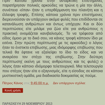
Πριν κάποια χρόνια στην ανταρκτική επιστήμονες
παρατήρησαν πολικές αρκούδες να τρώνε η μία την άλλη,
συνέπεια -είπαν- ήταν η υπερθέρμανση του πλανήτη και η
έλλειψη τροφής. Επίσης κάποια χρόνια πριν επιστήμονες
διερευνούσαν αν υπάρχουν ακόμα φυλές που επιδίδονται σε
κατανάλωση ανθρώπων και όντως υπήρχαν. Και οι δύο
περιπτώσεις είτε μιλάμε για ζώα είτε για ανθρώπους η
πρακτική ονομάζεται κανιβαλισμός. Το να τρέφεσαι από
είδος όμοιο με το δικό σου, να κάνεις τροφή κάποιον ίδιο με
εσένα. Στην πρώτη περίπτωση( με τις αρκούδες) ο λόγος
ήταν το ένστικτο επιβίωσης, μιας ιδιόμορφης επιβίωσης που
τελικά θα έφτανε να εξαλείψει το ίδιο το είδος και να
αναιρέσει τον στόχο της επιβίωσης. Στην δεύτερη
περίπτωση( εκείνη με τους ανθρώπους και τις φυλές) ο
λόγος ήταν κάποιο ιδιόμορφο τελετουργικό. Μια τελετουργία
που στόχος ήταν είτε ο εξαγνισμός, είτε η είσοδος σε κάποια
μυστικιστική ομάδα, μια διαδικασία δοκιμασίας ας πούμε.
Πέτρος Κάνος
στις
9:45:00 π.μ.
Δεν υπάρχουν σχόλια:
Κοινή χρήση
ΠΑΡΑΣΚΕΥΉ 29 ΝΟΕΜΒΡΊΟΥ 2013