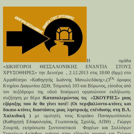
Η ομάδα
«ΔΙΚΗΓΟΡΟΙ ΘΕΣΣΑΛΟΝΙΚΗΣ ΕΝΑΝΤΙΑ ΣΤΟΥΣ
ΧΡΥΣΟΘΗΡΕΣ» την Δευτέρα , 2.12.2013 στις 18:00 (6μμ) στο
Ος
Αμφιθέατρο «Καθηγητής Ιωάννης Μανωλεδάκης»,(3
όροφος
Κτηρίου Διαγωνίου ΔΣΘ, Τσιμισκή 103 και Βύρωνος, είσοδος από
τον πεζόδρομο της οδού Ισαύρων) οργανώνουν εκδήλωση-
συζήτηση με θέμα :
Καταπολεμώντας τις «ΣΚΟΥΡΙΕΣ» μιας
εξόρυξης που δε θα γίνει ποτέ! (Οι περιβαλλοντο-κτόνες και
δικαιο-κτόνες διαστάσεις μιας ληστρικής επένδυσης στη Β.Α.
Χαλκιδική )
με ομιλητές τους Κυριάκο Παναγιωτόπουλο
(Καθηγητή Εδαφολογίας, Γεωπονικής Σχολής, ΑΠΘ) , Γιώργο
Ζουμπά, εκπρόσωπο Συντονιστικού
Φορέων και Συλλόγων
Σταγείρων-Ακάνθου ενάντια στην εξόρυξη χρυσού και
Γιώργο