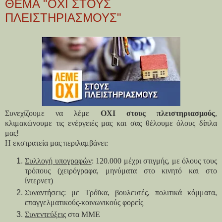
ΘΕΜΑ "ΟΧΙ ΣΤΟΥΣ
ΠΛΕΙΣΤΗΡΙΑΣΜΟΥΣ"
Συνεχίζουμε να λέμε
ΟΧΙ στους πλειστηριασμούς
,
κλιμακώνουμε τις ενέργειές μας και σας θέλουμε όλους δίπλα
μας!
Η εκστρατεία μας περιλαμβάνει:
Συλλογή υπογραφών
: 120.000 μέχρι στιγμής, με όλους τους
τρόπους (χειρόγραφα, μηνύματα στο κινητό και στο
ίντερνετ)
Συναντήσεις
: με
T
ρόϊκα, βουλευτές, πολιτικά κόμματα,
επαγγελματικούς-κοινωνικούς φορείς
Συνεντεύξεις
στα ΜΜΕ