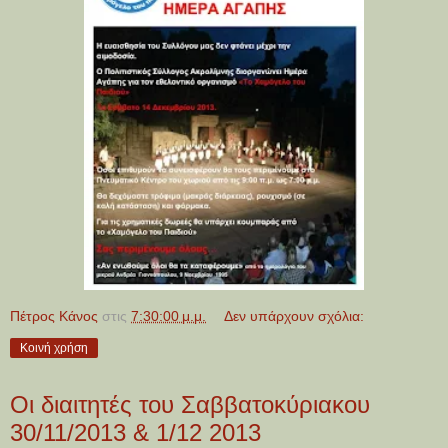
Πέτρος Κάνος
στις
7:30:00 μ.μ.
Δεν υπάρχουν σχόλια:
Κοινή χρήση
Οι διαιτητές του Σαββατοκύριακου
30/11/2013 & 1/12 2013