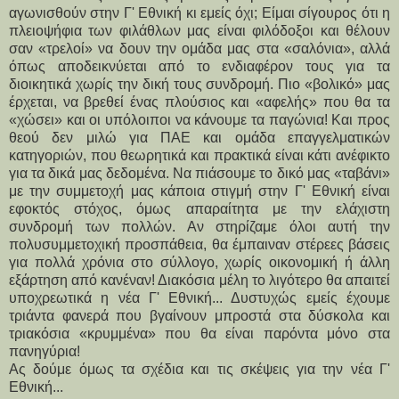
αγωνισθούν στην Γ' Εθνική κι εμείς όχι; Είμαι σίγουρος ότι η
πλειοψήφια των φιλάθλων μας είναι φιλόδοξοι και θέλουν
σαν «τρελοί» να δουν την ομάδα μας στα «σαλόνια», αλλά
όπως αποδεικνύεται από το ενδιαφέρον τους για τα
διοικητικά χωρίς την δική τους συνδρομή. Πιο «βολικό» μας
έρχεται, να βρεθεί ένας πλούσιος και «αφελής» που θα τα
«χώσει» και οι υπόλοιποι να κάνουμε τα παγώνια! Και προς
θεού δεν μιλώ για ΠΑΕ και ομάδα επαγγελματικών
κατηγοριών, που θεωρητικά και πρακτικά είναι κάτι ανέφικτο
για τα δικά μας δεδομένα. Να πιάσουμε το δικό μας «ταβάνι»
με την συμμετοχή μας κάποια στιγμή στην Γ' Εθνική είναι
εφοκτός στόχος, όμως απαραίτητα με την ελάχιστη
συνδρομή των πολλών. Αν στηρίζαμε όλοι αυτή την
πολυσυμμετοχική προσπάθεια, θα έμπαιναν στέρεες βάσεις
για πολλά χρόνια στο σύλλογο, χωρίς οικονομική ή άλλη
εξάρτηση από κανέναν! Διακόσια μέλη το λιγότερο θα απαιτεί
υποχρεωτικά η νέα Γ' Εθνική... Δυστυχώς εμείς έχουμε
τριάντα φανερά που βγαίνουν μπροστά στα δύσκολα και
τριακόσια «κρυμμένα» που θα είναι παρόντα μόνο στα
πανηγύρια!
Ας δούμε όμως τα σχέδια και τις σκέψεις για την νέα Γ'
Εθνική...