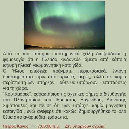
Από τα πιο επίσημα επιστημονικά χείλη διαψεύδεται η
φημολογία ότι η Ελλάδα κινδυνεύει άμεσα από κάποια
ισχυρή ηλιακή γεωμαγνητική καταιγίδα.
Ο Ήλιος επέδειξε πράγματι, περιστασιακά, έντονη
δραστηριότητα πριν από αρκετές μέρες, αλλά σε καμία
περίπτωση δεν υπήρξαν - ούτε θα υπάρξουν - επιπτώσεις
για τη χώρα.
"Κουταμάρες", χαρακτήρισε τις σχετικές φήμες ο διευθυντής
του Πλανηταρίου του Ιδρύματος Ευγενίδου, Διονύσης
Σιμόπουλος και τόνισε ότι "δεν υπάρχει καμία μαγνητική
καταιγίδα", ενώ ανέφερε ότι κακώς δημιουργήθηκε το όλο
θέμα από αναρμόδια πρόσωπα.
Πέτρος Κάνος
στις
7:09:00 π.μ.
Δεν υπάρχουν σχόλια: