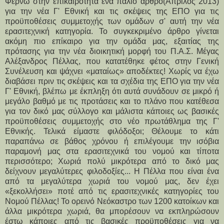
Φέρνω στην επικαιρότητα ένα παλιό άρθρο(Απρίλος 2013)
για την νέα Γ' Εθνική και τις σκέψεις της ΕΠΟ για τις
προϋποθέσεις συμμετοχής των ομάδων σ' αυτή την νέα
ερασιτεχνική κατηγορία. Το συγκεκριμένο άρθρο γίνεται
ακόμη πιο επίκαιρο για την ομάδα μας, εξαιτίας της
πρότασης για την νέα διοικητική μορφή του Π.Α.Σ. Μέγας
Αλέξανδρος Πέλλας, που κατατέθηκε φέτος στην Γενική
Συνέλευση και ψάχνει «ματαίως» αποδέκτες! Χωρίς να έχω
διαβάσει πριν τις σκέψεις και τα σχέδια της ΕΠΟ για την νέα
Γ' Εθνική, βλέπω με έκπληξη ότι αυτά συνάδουν σε μικρό ή
μεγάλο βαθμό με τις προτάσεις και το πλάνο που κατέθεσα
για τον δικό μας σύλλογο και μάλιστα κάποιες ως βασικές
προϋποθέσεις συμμετοχής στο νέο πρωτάθλημα της Γ'
Εθνικής. Τελικά είμαστε φιλόδοξοι; Θέλουμε το κάτι
παραπάνω σε βάθος χρόνου ή επιλέγουμε την ισόβια
παραμονή μας στα ερασιτεχνικά του νομού και τίποτα
περισσότερο; Χωριά πολύ μικρότερα από το δικό μας
δείχνουν μεγαλύτερες φιλοδοξίες... Η Πέλλα που είναι ένα
από τα μεγαλύτερα χωριά του νομού μας, δεν έχει
«ξεκολλήσει» ποτέ από τις ερασιτεχνικές κατηγορίες του
Νομού Πέλλας! Το ορεινό Νεόκαστρο των 1200 κατοίκων και
άλλα μικρότερα χωριά, θα μπορέσουν να εκπληρώσουν
έστω κάποιες από τις βασικές προϋποθέσεις για να