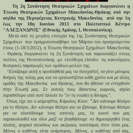
Τη 2η Συνάντηση Θεατρικών Σχημάτων διοργανώνει η
Ένωση Θεατρικών Σχημάτων Μακεδονίας-Θράκης υπό την
αιγίδα της Περιφέρειας Κεντρικής Μακεδονίας
από την 1η
έως την 18η Ιουνίου 2013 στο Πολιτιστικό Κέντρο
"ΑΛΕΞΑΝΔΡΟΣ" (Εθνικής Αμύνης 1, Θεσσαλονίκη).
Μετά από τη μεγάλη επιτυχία της 1ης Συνάντησης Θεατρικών
Σχημάτων
που πραγματοποιήθηκε τον Μάρτιο του προηγούμενου
έτους (1-18/3/2012), η Ένωση Θεατρικών Σχημάτων Μακεδονίας
– Θράκης διοργανώνει τη 2η Συνάντηση και παρουσιάζει στους
πολίτες της Θεσσαλονίκης -με ελεύθερη είσοδο- τις καινούργιες
θεατρικές παραγωγές των ομάδων-μελών της.
“
Ελπίζουμε αυτή η προσπάθειά μας να συνεχιστεί, να γίνει μόνιμος
θεσμός της πόλης μας και να εμπλουτίζεται κάθε χρόνο και με άλλες
ομάδες της Μακεδονίας
και Θράκης, που θα ήθελαν να ενταχθούν
στην Ένωσή μας. Σε αυτούς τους δίσεκτους καιρούς, ισχύει
περισσότερο από ποτέ άλλοτε το "εν τη ενώσει η δύναμις".
Όπως είχε πει ο αείμνηστος Κάρολος Κουν:
"
Δεν κάνουμε θέατρο
για το θέατρο. Δεν κάνουμε θέατρο για να ζήσουμε. Κάνουμε θέατρο
για να πλουτίσουμε τους εαυτούς μας, το κοινό που μας
παρακολουθεί και όλοι μαζί να βοηθήσουμε να δημιουργηθεί ένας
πλατύς, ψυχικά πλούσιος και ακέραιος πολιτισμός στον τόπο μας.
Μόνος ο καθένας είναι ανήμπορος. Μόνος, ο καθένας από σας,