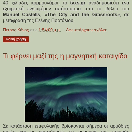
40 χιλιάδες κομμουνάροι, το
tvxs.gr
αναδημοσιεύει ένα
εξαιρετικά ενδιαφέρον απόσπασμα από το βιβλίο του
Manuel Castells, «Τhe City and the Grassroots»
, σε
μετάφραση της Ελένης Πορτάλιου:
Πέτρος Κάνος
στις
1:54:00 μ.μ.
Δεν υπάρχουν σχόλια:
Κοινή χρήση
Τι φέρνει μαζί της η μαγνητική καταιγίδα
Σε κατάσταση επιφυλακής βρίσκονται σήμερα οι αρμόδιες
αρχές και οι επιστήμονες εν αναμονή της ισχυρής