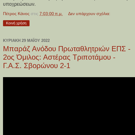
υποχρεώσεων.
Πέτρος Κάνος
στις
7:03:00 π.μ.
Δεν υπάρχουν σχόλια:
Κοινή χρήση
ΚΥΡΙΑΚΉ 29 ΜΑΪ́ΟΥ 2022
Μπαράζ Ανόδου Πρωταθλητριών ΕΠΣ -
2ος Όμιλος: Αστέρας Τριποτάμου -
Γ.Α.Σ. Σβορώνου 2-1