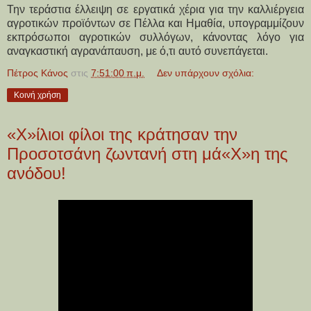
Την τεράστια έλλειψη σε εργατικά χέρια για την καλλιέργεια
αγροτικών προϊόντων σε Πέλλα και Ημαθία, υπογραμμίζουν
εκπρόσωποι αγροτικών συλλόγων, κάνοντας λόγο για
αναγκαστική αγρανάπαυση, με ό,τι αυτό συνεπάγεται.
Πέτρος Κάνος
στις
7:51:00 π.μ.
Δεν υπάρχουν σχόλια:
Κοινή χρήση
«Χ»ίλιοι φίλοι της κράτησαν την
Προσοτσάνη ζωντανή στη μά«Χ»η της
ανόδου!