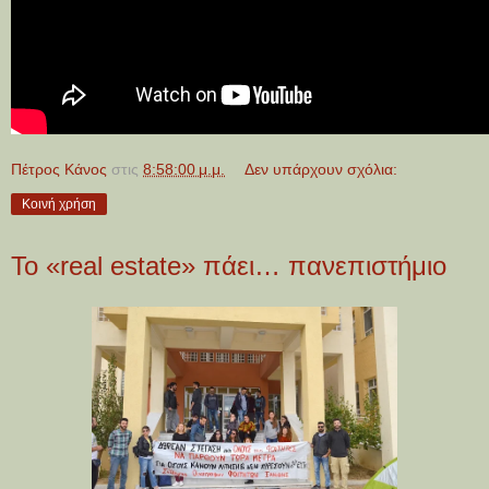
Πέτρος Κάνος
στις
8:58:00 μ.μ.
Δεν υπάρχουν σχόλια:
Κοινή χρήση
Το «real estate» πάει… πανεπιστήμιο