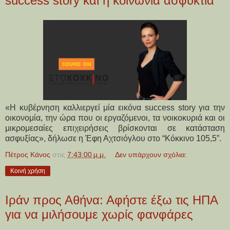
success story και η κοινωνία ασφυκτιά
«Η κυβέρνηση καλλιεργεί μία εικόνα success story για την
οικονομία, την ώρα που οι εργαζόμενοι, τα νοικοκυριά και οι
μικρομεσαίες επιχειρήσεις βρίσκονται σε κατάσταση
ασφυξίας», δήλωσε η Έφη Αχτσιόγλου στο “Κόκκινο 105,5”.
Πέτρος Κάνος
στις
7:43:00 μ.μ.
Δεν υπάρχουν σχόλια:
Κοινή χρήση
Ιράν προς Αθήνα: Αφήστε έξω τις ΗΠΑ
για να μιλήσουμε χωρίς φανφάρες