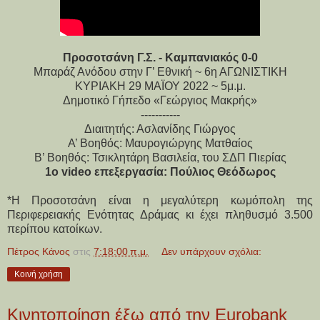
Προσοτσάνη Γ.Σ. - Καμπανιακός 0-0
Μπαράζ Ανόδου στην Γ’ Εθνική ~ 6η ΑΓΩΝΙΣΤΙΚΗ
ΚΥΡΙΑΚΗ 29 ΜΑΪΟΥ 2022 ~ 5μ.μ.
Δημοτικό Γήπεδο «Γεώργιος Μακρής»
-----------
Διαιτητής: Ασλανίδης Γιώργος
Α’ Βοηθός: Μαυρογιώργης Ματθαίος
Β’ Βοηθός: Τσικλητάρη Βασιλεία, του ΣΔΠ Πιερίας
1ο video επεξεργασία: Πούλιος Θεόδωρος
*Η Προσοτσάνη είναι η
μεγαλύτερη κωμόπολη της
Περιφερειακής Ενότητας Δράμας
κι έχει πληθυσμό 3.500
περίπου κατοίκων
.
Πέτρος Κάνος
στις
7:18:00 π.μ.
Δεν υπάρχουν σχόλια:
Κοινή χρήση
Κινητοποίηση έξω από την Eurobank