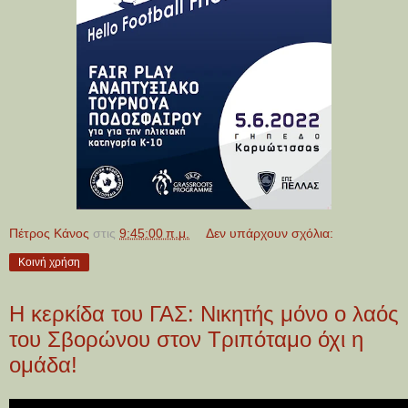
Πέτρος Κάνος
στις
9:45:00 π.μ.
Δεν υπάρχουν σχόλια:
Κοινή χρήση
Η κερκίδα του ΓΑΣ: Νικητής μόνο ο λαός
του Σβορώνου στον Τριπόταμο όχι η
ομάδα!