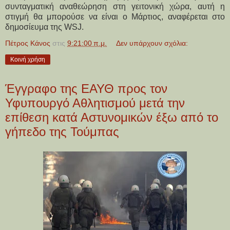
συνταγματική αναθεώρηση στη γειτονική χώρα, αυτή η
στιγμή θα μπορούσε να είναι ο Μάρτιος, αναφέρεται στο
δημοσίευμα της WSJ.
Πέτρος Κάνος
στις
9:21:00 π.μ.
Δεν υπάρχουν σχόλια:
Κοινή χρήση
Έγγραφο της ΕΑΥΘ προς τον
Υφυπουργό Αθλητισμού μετά την
επίθεση κατά Αστυνομικών έξω από το
γήπεδο της Τούμπας