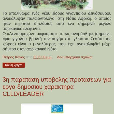
Το απολίθωμα ενός νέου είδους γιγαντιαίου δεινόσαυρου
ανακάλυψαν παλαιοντολόγοι στη Νότια Αφρική, ο οποίος
ήταν περίπου διπλάσιος από ένα σημερινό μεγάλο
αφρικανικό ελέφαντα.
Ο «Λεντουμαχάντι μαφούμπε», όπως ονομάσθηκε (σημαίνει
«μια γιγάντια βροντή την αυγή» στη γλώσσα Σεσότο της
χώρας) είναι ο μεγαλύτερος που έχει ανακαλυφθεί μέχρι
σήμερα στον αφρικανικό Νότο.
Πέτρος Κάνος
στις
3:53:00 μ.μ.
Δεν υπάρχουν σχόλια:
Κοινή χρήση
3η παραταση υποβολης προτασεων για
εργα δημοσιου χαρακτηρα
CLLD/LEADER