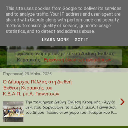
This site uses cookies from Google to deliver its services
and to analyze traffic. Your IP address and user-agent are
shared with Google along with performance and security
metrics to ensure quality of service, generate usage
statistics, and to detect and address abuse.
LEARN MORE
GOT IT
Εμφάνιση αναρτήσεων με ετικέτα
Διεθνή Έκθεση
Κεραμικής
.
Εμφάνιση όλων των αναρτήσεων
Παρασκευή 29 Μαΐου 2026
Ο Δήμαρχος Πέλλας στη Διεθνή
Έκθεση Κεραμικής του
Κ.Δ.Α.Π. με.Α. Γιαννιτσών
›
Την πολυήμερη Διεθνή Έκθεση Κεραμικής «Άγγιξέ
με», που διοργανώνει το Κ.Δ.Α.Π.μ.ε.Α. Γιαννιτσών
του Δήμου Πέλλας στον χώρο του Πνευματικού Κ...