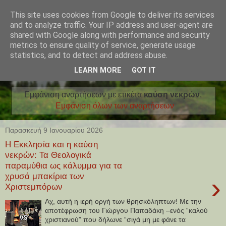
This site uses cookies from Google to deliver its services
and to analyze traffic. Your IP address and user-agent are
shared with Google along with performance and security
metrics to ensure quality of service, generate usage
statistics, and to detect and address abuse.
LEARN MORE
GOT IT
Εμφάνιση αναρτήσεων με ετικέτα
καύση νεκρών
.
Εμφάνιση όλων των αναρτήσεων
Παρασκευή 9 Ιανουαρίου 2026
Η Εκκλησία και η καύση
νεκρών: Τα Θεολογικά
παραμύθια ως κάλυμμα για τα
χρυσά μπακίρια των
›
Χριστεμπόρων
Αχ, αυτή η ιερή οργή των θρησκόληπτων! Με την
αποτέφρωση του Γιώργου Παπαδάκη –ενός “καλού
χριστιανού” που δήλωνε “σιγά μη με φάνε τα