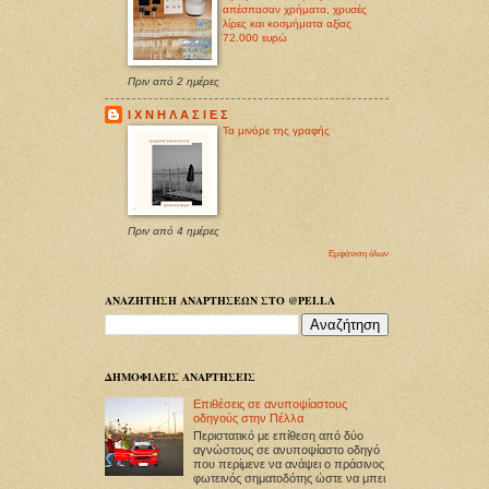
απέσπασαν χρήματα, χρυσές
λίρες και κοσμήματα αξίας
72.000 ευρώ
Πριν από 2 ημέρες
Ι Χ Ν Η Λ Α Σ Ι Ε Σ
Τα μινόρε της γραφής
Πριν από 4 ημέρες
Εμφάνιση όλων
ΑΝΑΖΗΤΗΣΗ ΑΝΑΡΤΗΣΕΩΝ ΣΤΟ @PELLA
ΔΗΜΟΦΙΛΕΙΣ ΑΝΑΡΤΗΣΕΙΣ
Επιθέσεις σε ανυποψίαστους
οδηγούς στην Πέλλα
Περιστατικό με επίθεση από δύο
αγνώστους σε ανυποψίαστο οδηγό
που περίμενε να ανάψει ο πράσινος
φωτεινός σηματοδότης ώστε να μπει