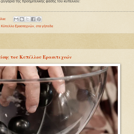
α ζευγάρια της προημιτελικής φάσης του κυπέλλου:
όλια:
,
Κύπελλο Ερασιτεχνών
,
στα γήπεδα
φάσης του Κυπέλλου Ερασιτεχνών