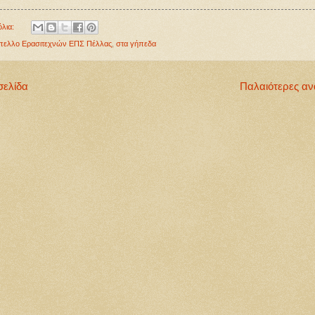
όλια:
πελλο Ερασιτεχνών ΕΠΣ Πέλλας
,
στα γήπεδα
σελίδα
Παλαιότερες αν