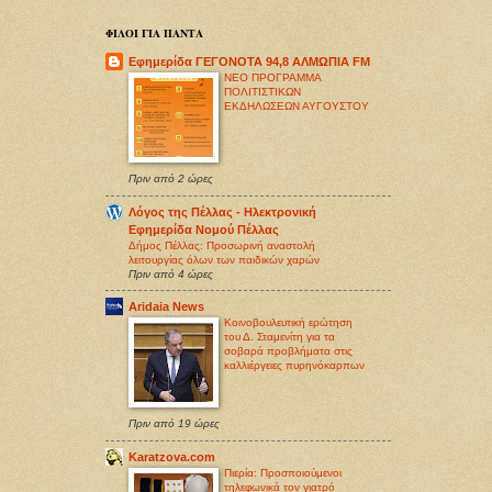
ΦΙΛΟΙ ΓΙΑ ΠΑΝΤΑ
Εφημερίδα ΓΕΓΟΝΟΤΑ 94,8 ΑΛΜΩΠΙΑ FM
ΝΕΟ ΠΡΟΓΡΑΜΜΑ
ΠΟΛΙΤΙΣΤΙΚΩΝ
ΕΚΔΗΛΩΣΕΩΝ ΑΥΓΟΥΣΤΟΥ
Πριν από 2 ώρες
Λόγος της Πέλλας - Ηλεκτρονική
Εφημερίδα Νομού Πέλλας
Δήμος Πέλλας: Προσωρινή αναστολή
λειτουργίας όλων των παιδικών χαρών
Πριν από 4 ώρες
Aridaia News
Κοινοβουλευτική ερώτηση
του Δ. Σταμενίτη για τα
σοβαρά προβλήματα στις
καλλιέργειες πυρηνόκαρπων
Πριν από 19 ώρες
Karatzova.com
Πιερία: Προσποιούμενοι
τηλεφωνικά τον γιατρό