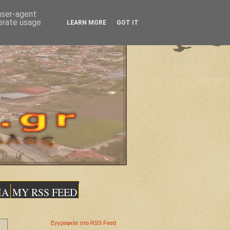
 user-agent
nerate usage
LEARN MORE
GOT IT
ΙΑ
MY RSS FEED
Εγγραφείτε στο RSS Feed