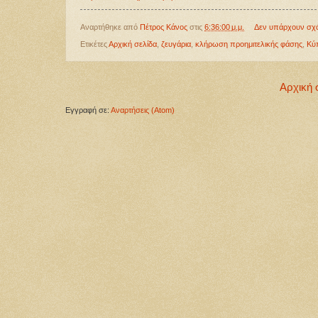
Αναρτήθηκε από
Πέτρος Κάνος
στις
6:36:00 μ.μ.
Δεν υπάρχουν σχ
Ετικέτες
Αρχική σελίδα
,
ζευγάρια
,
κλήρωση προημιτελικής φάσης
,
Κύ
Αρχική 
Εγγραφή σε:
Αναρτήσεις (Atom)