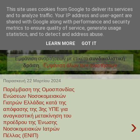
This site uses cookies from Google to deliver its services
and to analyze traffic. Your IP address and user-agent are
shared with Google along with performance and security
metrics to ensure quality of service, generate usage
statistics, and to detect and address abuse.
LEARN MORE
GOT IT
Εμφάνιση αναρτήσεων με ετικέτα
συνδικαλιστική
δράση
.
Εμφάνιση όλων των αναρτήσεων
Παρασκευή 22 Μαρτίου 2024
Παρέμβαση της Ομοσπονδίας
Ενώσεων Νοσοκομειακών
Γιατρών Ελλάδας κατά της
απόφασης της 3ης ΥΠΕ για
αναγκαστική μετακίνηση του
›
προέδρου της Ένωσης
Νοσοκομειακών Ιατρών
Πέλλας (ΕΝΙΠ)