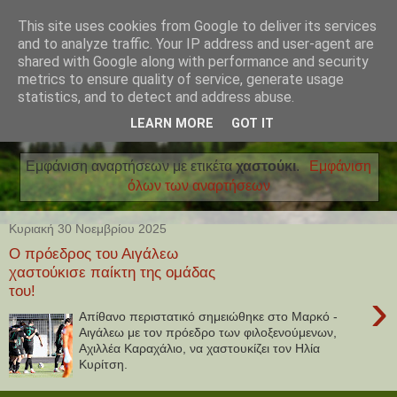
This site uses cookies from Google to deliver its services
and to analyze traffic. Your IP address and user-agent are
shared with Google along with performance and security
metrics to ensure quality of service, generate usage
statistics, and to detect and address abuse.
LEARN MORE
GOT IT
Εμφάνιση αναρτήσεων με ετικέτα
χαστούκι
.
Εμφάνιση
όλων των αναρτήσεων
Κυριακή 30 Νοεμβρίου 2025
Ο πρόεδρος του Αιγάλεω
χαστούκισε παίκτη της ομάδας
του!
›
Απίθανο περιστατικό σημειώθηκε στο Μαρκό -
Αιγάλεω με τον πρόεδρο των φιλοξενούμενων,
Αχιλλέα Καραχάλιο, να χαστουκίζει τον Ηλία
Κυρίτση.