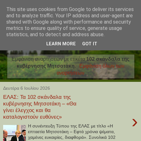
This site uses cookies from Google to deliver its services
and to analyze traffic. Your IP address and user-agent are
shared with Google along with performance and security
metrics to ensure quality of service, generate usage
statistics, and to detect and address abuse.
LEARN MORE
GOT IT
Εμφάνιση αναρτήσεων με ετικέτα
102 σκάνδαλα της
κυβέρνησης Μητσοτάκη
.
Εμφάνιση όλων των
αναρτήσεων
Δευτέρα 6 Ιουλίου 2026
ΕΛΑΣ: Τα 102 σκάνδαλα της
κυβέρνησης Μητσοτάκη – «Θα
γίνει έλεγχος και θα
›
καταλογιστούν ευθύνες»
Η συνέντευξη Τύπου της ΕΛΑΣ με τίτλο «Η
επταετία Μητσοτάκη – Εφτά χρόνια ψέματα,
χαμένες ευκαιρίες, διαφθορά». Συνολικά 102