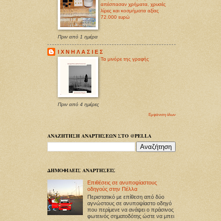
απέσπασαν χρήματα, χρυσές
λίρες και κοσμήματα αξίας
72.000 ευρώ
Πριν από 1 ημέρα
Ι Χ Ν Η Λ Α Σ Ι Ε Σ
Τα μινόρε της γραφής
Πριν από 4 ημέρες
Εμφάνιση όλων
ΑΝΑΖΗΤΗΣΗ ΑΝΑΡΤΗΣΕΩΝ ΣΤΟ @PELLA
ΔΗΜΟΦΙΛΕΙΣ ΑΝΑΡΤΗΣΕΙΣ
Επιθέσεις σε ανυποψίαστους
οδηγούς στην Πέλλα
Περιστατικό με επίθεση από δύο
αγνώστους σε ανυποψίαστο οδηγό
που περίμενε να ανάψει ο πράσινος
φωτεινός σηματοδότης ώστε να μπει