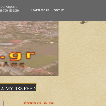
 user-agent
nerate usage
LEARN MORE
GOT IT
ΙΑ
MY RSS FEED
Εγγραφείτε στο RSS Feed