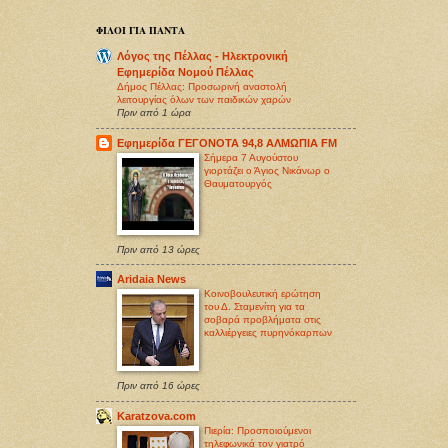
ΦΙΛΟΙ ΓΙΑ ΠΑΝΤΑ
Λόγος της Πέλλας - Ηλεκτρονική
Εφημερίδα Νομού Πέλλας
Δήμος Πέλλας: Προσωρινή αναστολή
λειτουργίας όλων των παιδικών χαρών
Πριν από 1 ώρα
Εφημερίδα ΓΕΓΟΝΟΤΑ 94,8 ΑΛΜΩΠΙΑ FM
Σήμερα 7 Αυγούστου
γιορτάζει ο Άγιος Νικάνωρ ο
Θαυματουργός
Πριν από 13 ώρες
Aridaia News
Κοινοβουλευτική ερώτηση
του Δ. Σταμενίτη για τα
σοβαρά προβλήματα στις
καλλιέργειες πυρηνόκαρπων
Πριν από 16 ώρες
Karatzova.com
Πιερία: Προσποιούμενοι
τηλεφωνικά τον γιατρό