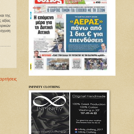
και της
ς αξίας
ιρικών
ίσχυση
αρτήσεις
INFINITY CLOTHING