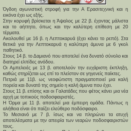
Όγδοη αγωνιστική στροφή για την Α Ερασιτεχνική και η
εικόνα έχει ως εξής.
Στην κορυφή βρίσκεται η Άψαλος με 22 β. έχοντας μάλιστα 
και το αήττητο, όπως και την καλύτερη επίθεση με 20 
τέρματα.
Ακολουθεί με 16 β. η Λεπτοκαρυά (έχει κάνει το ρεπό). Στα 
θετικά για την Λεπτοκαρυά η καλύτερη άμυνα με 6 γκολ 
παθητικό.
Στους 14 β. το Δαμιανό που αποτελεί ένα δυνατό σύνολο και 
διατηρεί ελπίδες ανόδου.
Οι Αμπελειές με 13 β. αποτελούν την ευχάριστη έκπληξη, 
καθώς στηρίζεται ως επί το πλείστον σε γηγενείς παίκτες.
Πετριά με 11β. ως νεοφώτιστη πραγματοποιεί μια καλή 
πορεία και δυνατό της σημείο η καλή άμυνα που έχει.
Στους 11 β. επίσης και οι Γαλατάδες που φέτος κάνει μια νέα 
αρχή με τοπικούς ποδοσφαιριστές.
Η Όρμα με 11 β. αποτελεί μια έμπειρη ομάδα. Πάντως η 
αλήθεια είναι ότι παίζει ελεύθερο ποδόσφαιρο.
Το Μεσιανό με 7 β. ίσως και να πληρώνει τα ατυχή 
αποτελέσματα με την απειρία των νεαρών ποδοσφαιριστών 
τους.