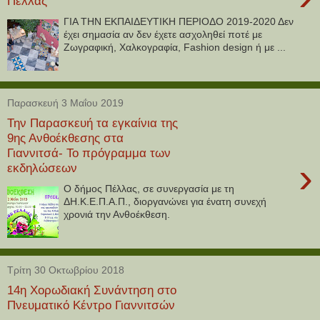
Πέλλας
ΓΙΑ ΤΗΝ ΕΚΠΑΙΔΕΥΤΙΚΗ ΠΕΡΙΟΔΟ 2019-2020 Δεν
έχει σημασία αν δεν έχετε ασχοληθεί ποτέ με
Ζωγραφική, Χαλκογραφία, Fashion design ή με ...
Παρασκευή 3 Μαΐου 2019
Την Παρασκευή τα εγκαίνια της
9ης Ανθοέκθεσης στα
Γιαννιτσά- Το πρόγραμμα των
›
εκδηλώσεων
Ο δήμος Πέλλας, σε συνεργασία με τη
ΔΗ.Κ.Ε.Π.Α.Π., διοργανώνει για ένατη συνεχή
χρονιά την Ανθοέκθεση.
Τρίτη 30 Οκτωβρίου 2018
14η Χορωδιακή Συνάντηση στο
Πνευματικό Κέντρο Γιαννιτσών