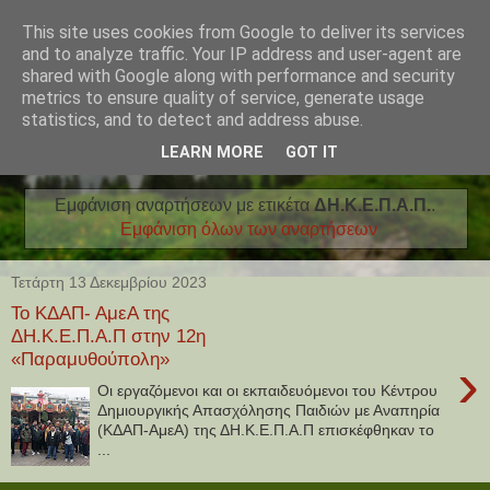
This site uses cookies from Google to deliver its services
and to analyze traffic. Your IP address and user-agent are
shared with Google along with performance and security
metrics to ensure quality of service, generate usage
statistics, and to detect and address abuse.
LEARN MORE
GOT IT
Εμφάνιση αναρτήσεων με ετικέτα
ΔΗ.Κ.Ε.Π.Α.Π.
.
Εμφάνιση όλων των αναρτήσεων
Τετάρτη 13 Δεκεμβρίου 2023
Το ΚΔΑΠ- ΑμεΑ της
ΔΗ.Κ.Ε.Π.Α.Π στην 12η
«Παραμυθούπολη»
›
Οι εργαζόμενοι και οι εκπαιδευόμενοι του Κέντρου
Δημιουργικής Απασχόλησης Παιδιών με Αναπηρία
(ΚΔΑΠ-ΑμεΑ) της ΔΗ.Κ.Ε.Π.Α.Π επισκέφθηκαν το
...