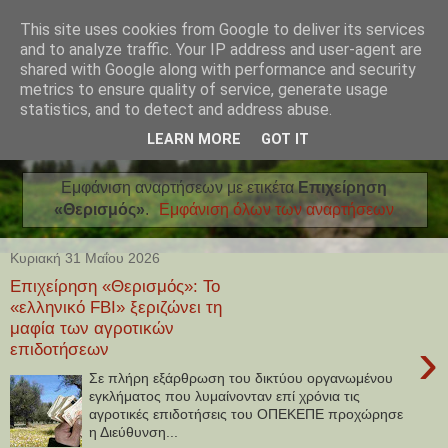
This site uses cookies from Google to deliver its services
and to analyze traffic. Your IP address and user-agent are
shared with Google along with performance and security
metrics to ensure quality of service, generate usage
statistics, and to detect and address abuse.
LEARN MORE
GOT IT
Εμφάνιση αναρτήσεων με ετικέτα
Επιχείρηση
«Θερισμός»
.
Εμφάνιση όλων των αναρτήσεων
Κυριακή 31 Μαΐου 2026
Επιχείρηση «Θερισμός»: Το
«ελληνικό FBI» ξεριζώνει τη
μαφία των αγροτικών
›
επιδοτήσεων
Σε πλήρη εξάρθρωση του δικτύου οργανωμένου
εγκλήματος που λυμαίνονταν επί χρόνια τις
αγροτικές επιδοτήσεις του ΟΠΕΚΕΠΕ προχώρησε
η Διεύθυνση...