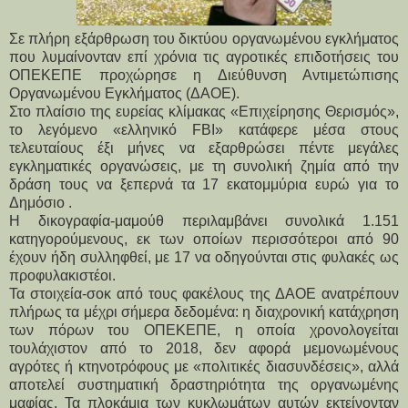
Σε πλήρη εξάρθρωση του δικτύου οργανωμένου εγκλήματος
που λυμαίνονταν επί χρόνια τις αγροτικές επιδοτήσεις του
ΟΠΕΚΕΠΕ προχώρησε η Διεύθυνση Αντιμετώπισης
Οργανωμένου Εγκλήματος (ΔΑΟΕ).
Στο πλαίσιο της ευρείας κλίμακας «Επιχείρησης Θερισμός», 
το λεγόμενο «ελληνικό FBI» κατάφερε μέσα στους 
τελευταίους έξι μήνες να εξαρθρώσει πέντε μεγάλες 
εγκληματικές οργανώσεις, με τη συνολική ζημία από την 
δράση τους να ξεπερνά τα 17 εκατομμύρια ευρώ για το 
Δημόσιο .
Η δικογραφία-μαμούθ περιλαμβάνει συνολικά 1.151 
κατηγορούμενους, εκ των οποίων περισσότεροι από 90 
έχουν ήδη συλληφθεί, με 17 να οδηγούνται στις φυλακές ως 
προφυλακιστέοι.
Τα στοιχεία-σοκ από τους φακέλους της ΔΑΟΕ ανατρέπουν 
πλήρως τα μέχρι σήμερα δεδομένα: η διαχρονική κατάχρηση 
των πόρων του ΟΠΕΚΕΠΕ, η οποία χρονολογείται 
τουλάχιστον από το 2018, δεν αφορά μεμονωμένους 
αγρότες ή κτηνοτρόφους με «πολιτικές διασυνδέσεις», αλλά 
αποτελεί συστηματική δραστηριότητα της οργανωμένης 
μαφίας. Τα πλοκάμια των κυκλωμάτων αυτών εκτείνονταν 