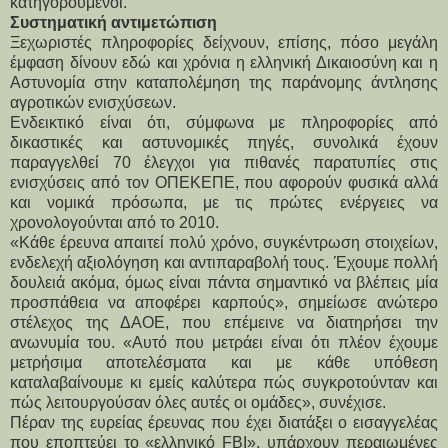
κατηγορούμενοι.
Συστηματική αντιμετώπιση
Ξεχωριστές πληροφορίες δείχνουν, επίσης, πόσο μεγάλη 
έμφαση δίνουν εδώ και χρόνια η ελληνική Δικαιοσύνη και η 
Αστυνομία στην καταπολέμηση της παράνομης άντλησης 
αγροτικών ενισχύσεων.
Ενδεικτικό είναι ότι, σύμφωνα με πληροφορίες από 
δικαστικές και αστυνομικές πηγές, συνολικά έχουν 
παραγγελθεί 70 έλεγχοι για πιθανές παρατυπίες στις 
ενισχύσεις από τον ΟΠΕΚΕΠΕ, που αφορούν φυσικά αλλά 
και νομικά πρόσωπα, με τις πρώτες ενέργειες να 
χρονολογούνται από το 2010.
«Κάθε έρευνα απαιτεί πολύ χρόνο, συγκέντρωση στοιχείων, 
ενδελεχή αξιολόγηση και αντιπαραβολή τους. Έχουμε πολλή 
δουλειά ακόμα, όμως είναι πάντα σημαντικό να βλέπεις μία 
προσπάθεια να αποφέρει καρπούς», σημείωσε ανώτερο 
στέλεχος της ΔΑΟΕ, που επέμεινε να διατηρήσει την 
ανωνυμία του. «Αυτό που μετράει είναι ότι πλέον έχουμε 
μετρήσιμα αποτελέσματα και με κάθε υπόθεση 
καταλαβαίνουμε κι εμείς καλύτερα πώς συγκροτούνταν και 
πώς λειτουργούσαν όλες αυτές οι ομάδες», συνέχισε.
Πέραν της ευρείας έρευνας που έχει διατάξει ο εισαγγελέας 
που εποπτεύει το «ελληνικό FBI», υπάρχουν περαιωμένες 