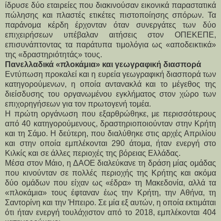
ίδρυσε δύο εταιρείες που διακινούσαν εικονικά παραστατικά 
πώλησης και πλαστές ετικέτες πιστοποίησης σπόρων. Τα 
παράνομα κέρδη έρχονταν όταν συνεργάτες των δύο 
επιχειρήσεων υπέβαλαν αιτήσεις στον ΟΠΕΚΕΠΕ, 
επισυνάπτοντας τα παράτυπα τιμολόγια ως «αποδεικτικά» 
της «δραστηριότητάς» τους.
Πανελλαδικά «πλοκάμια» και γεωγραφική διασπορά
Εντύπωση προκαλεί και η ευρεία γεωγραφική διασπορά των 
κατηγορούμενων, η οποία αντανακλά και το μέγεθος της 
διείσδυσης του οργανωμένου εγκλήματος στον χώρο των 
επιχορηγήσεων για τον πρωτογενή τομέα.
Η πρώτη οργάνωση που εξαρθρώθηκε, με περισσότερους 
από 40 κατηγορούμενους, δραστηριοποιούνταν στην Κρήτη 
και τη Σάμο. Η δεύτερη, που διαλύθηκε στις αρχές Απριλίου 
και στην οποία εμπλέκονται 290 άτομα, ήταν ενεργή στο 
Κιλκίς και σε άλλες περιοχές της βόρειας Ελλάδας.
Μέσα στον Μάιο, η ΔΑΟΕ διαλεύκανε τη δράση μίας ομάδας 
που κινούνταν σε πολλές περιοχής της Κρήτης και ακόμα 
δύο ομάδων που είχαν ως «έδρα» τη Μακεδονία, αλλά τα 
«πλοκάμια» τους έφταναν έως την Κρήτη, την Αθήνα, τη 
Σαντορίνη και την Ήπειρο. Σε μία εξ αυτών, η οποία εκτιμάται 
ότι ήταν ενεργή τουλάχιστον από το 2018, εμπλέκονται 404 