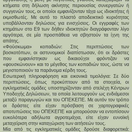
κτήματα στη δήλωση ακίνητης περιουσίας συνεργατών ή 
συγγενών τους, οι οποίοι εμφανίζονταν τάχα ως ιδιοκτήτες ή 
εκμισθωτές. Με αυτό το πλαστό αποδεικτικό κυριότητας 
υποβάλλονταν δηλώσεις για ενισχύσεις. Οι εγγραφές των 
κτημάτων στο Ε9 των δήθεν ιδιοκτητών διαγράφονταν λίγο 
αργότερα, σε μία προσπάθεια να σβηστούν τα ίχνη της 
απάτης.
«Φούσκωμα» κοπαδιών: Στις περιπτώσεις των 
βοσκοτόπων, οι αστυνομικοί διαπίστωσαν, ότι οι δράστες 
που εμφανίστηκαν ως δικαιούχοι φρόντιζαν να 
«φουσκώνουν» και το μέγεθος των κοπαδιών τους, ώστε να 
μεγιστοποιούν τα παράνομα κέρδη τους.
Εσωτερική πληροφόρηση και εικονικά τιμολόγια: Σε δύο 
περιπτώσεις, όπως προκύπτουν από τα στοιχεία, οι 
εγκληματικές ομάδες υποστηρίζονταν από στελέχη Κέντρων 
Υποδοχής Δηλώσεων, τα οποία λειτουργούν ως ενδιάμεσοι 
μεταξύ παραγωγών και του ΟΠΕΚΕΠΕ. Με αυτόν τον τρόπο 
οι δράστες είτε είχαν πρόσβαση σε χαρτογραφικές 
αποτυπώσεις του ΟΠΕΚΕΠΕ και μπορούσαν να εντοπίσουν 
ευκολότερα αδήλωτα αγροτεμάχια, είτε είχαν ευνοϊκή 
μεταχείριση στην καταχώριση των αιτήσεών τους.
Μία από τις εγκληματικές ομάδες δρούσε διαφορετικά: 