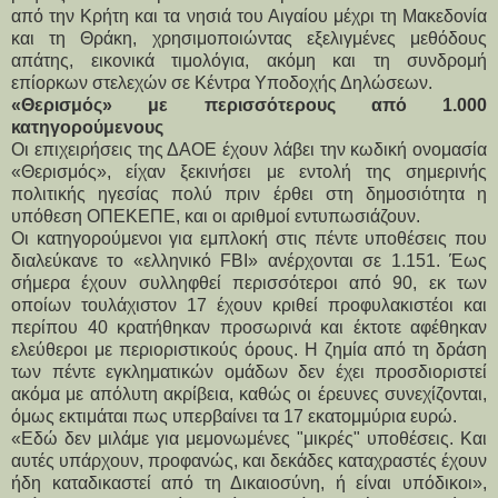
από την Κρήτη και τα νησιά του Αιγαίου μέχρι τη Μακεδονία 
και τη Θράκη, χρησιμοποιώντας εξελιγμένες μεθόδους 
απάτης, εικονικά τιμολόγια, ακόμη και τη συνδρομή 
επίορκων στελεχών σε Κέντρα Υποδοχής Δηλώσεων.
«Θερισμός» με περισσότερους από 1.000 
κατηγορούμενους
Οι επιχειρήσεις της ΔΑΟΕ έχουν λάβει την κωδική ονομασία 
«Θερισμός», είχαν ξεκινήσει με εντολή της σημερινής 
πολιτικής ηγεσίας πολύ πριν έρθει στη δημοσιότητα η 
υπόθεση ΟΠΕΚΕΠΕ, και οι αριθμοί εντυπωσιάζουν.
Οι κατηγορούμενοι για εμπλοκή στις πέντε υποθέσεις που 
διαλεύκανε το «ελληνικό FBI» ανέρχονται σε 1.151. Έως 
σήμερα έχουν συλληφθεί περισσότεροι από 90, εκ των 
οποίων τουλάχιστον 17 έχουν κριθεί προφυλακιστέοι και 
περίπου 40 κρατήθηκαν προσωρινά και έκτοτε αφέθηκαν 
ελεύθεροι με περιοριστικούς όρους. Η ζημία από τη δράση 
των πέντε εγκληματικών ομάδων δεν έχει προσδιοριστεί 
ακόμα με απόλυτη ακρίβεια, καθώς οι έρευνες συνεχίζονται, 
όμως εκτιμάται πως υπερβαίνει τα 17 εκατομμύρια ευρώ.
«Εδώ δεν μιλάμε για μεμονωμένες "μικρές" υποθέσεις. Και 
αυτές υπάρχουν, προφανώς, και δεκάδες καταχραστές έχουν 
ήδη καταδικαστεί από τη Δικαιοσύνη, ή είναι υπόδικοι», 