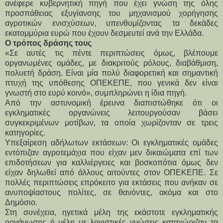
ανέφερε κυβερνητική πηγή που έχει γνώση της όλης 
προσπάθειας εξυγίανσης του μηχανισμού χορήγησης 
αγροτικών ενισχύσεων, υπενθυμίζοντας τα δεκάδες 
εκατομμύρια ευρώ που έχουν δεσμευτεί ανά την Ελλάδα.
Ο τρόπος δράσης τους
«Σε αυτές τις πέντε περιπτώσεις όμως, βλέπουμε 
οργανωμένες ομάδες, με διακριτούς ρόλους, διαβάθμιση, 
πολυετή δράση. Είναι μία πολύ διαφορετική και σημαντική 
πτυχή της υπόθεσης ΟΠΕΚΕΠΕ, που γενικά δεν είναι 
γνωστή στο ευρύ κοινό», συμπληρώνει η ίδια πηγή.
Από την αστυνομική έρευνα διαπιστώθηκε ότι οι 
εγκληματικές οργανώνεις λειτουργούσαν βάσει 
συγκεκριμένων μοτίβων, τα οποία χωρίζονταν σε τρεις 
κατηγορίες.
Υπεξαίρεση αδήλωτων εκτάσεων: Οι εγκληματικές ομάδες 
εντόπιζαν αγροτεμάχια που είχαν μεν δικαιώματα επί των 
επιδοτήσεων για καλλιέργειες και βοσκοπότια όμως δεν 
είχαν δηλωθεί από άλλους αιτούντες στον ΟΠΕΚΕΠΕ. Σε 
πολλές περιπτώσεις επρόκειτο για εκτάσεις που ανήκαν σε 
ανυποψίαστους πολίτες, σε θανόντες, ακόμα και στο 
Δημόσιο.
Στη συνέχεια, ηγετικά μέλη της εκάστοτε εγκληματικής 
οργάνωσης ή μέλη με λογιστικές γνώσεις καταχώριζαν τα 