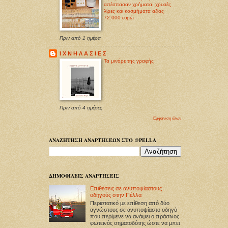
απέσπασαν χρήματα, χρυσές
λίρες και κοσμήματα αξίας
72.000 ευρώ
Πριν από 1 ημέρα
Ι Χ Ν Η Λ Α Σ Ι Ε Σ
Τα μινόρε της γραφής
Πριν από 4 ημέρες
Εμφάνιση όλων
ΑΝΑΖΗΤΗΣΗ ΑΝΑΡΤΗΣΕΩΝ ΣΤΟ @PELLA
ΔΗΜΟΦΙΛΕΙΣ ΑΝΑΡΤΗΣΕΙΣ
Επιθέσεις σε ανυποψίαστους
οδηγούς στην Πέλλα
Περιστατικό με επίθεση από δύο
αγνώστους σε ανυποψίαστο οδηγό
που περίμενε να ανάψει ο πράσινος
φωτεινός σηματοδότης ώστε να μπει