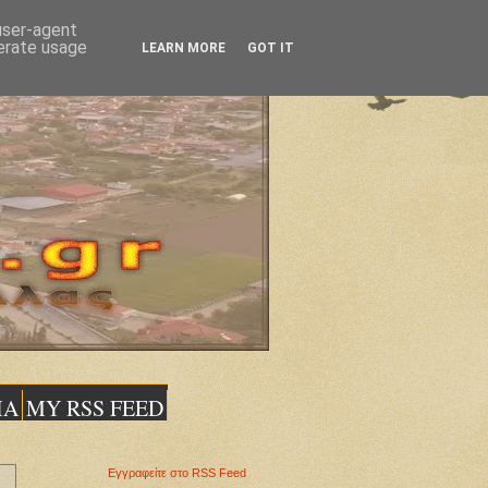
 user-agent
nerate usage
LEARN MORE
GOT IT
ΙΑ
MY RSS FEED
Εγγραφείτε στο RSS Feed