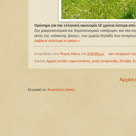
Ορόσημο για την ελληνική οικονομία 16 χρόνια ύστερα από 
Στα μακροικονομικά και δημοσιονομικά «σκίζουμε» και νέα-ισχ
εκτός της «κόκκινης ζώνης», των χωρών δηλαδή που αντιμετω
Διαβάστε ολόκληρο το άρθρο »
Αναρτήθηκε από
Πέτρος Κάνος
στις
8:08:00 μ.μ.
Δεν υπάρχουν σχ
Ετικέτες
Αρχική σελίδα
,
εαρινή έκθεση
,
εκτός επιτροπείας
,
Ελλάδα
,
Ε
Αρχική 
Εγγραφή σε:
Αναρτήσεις (Atom)