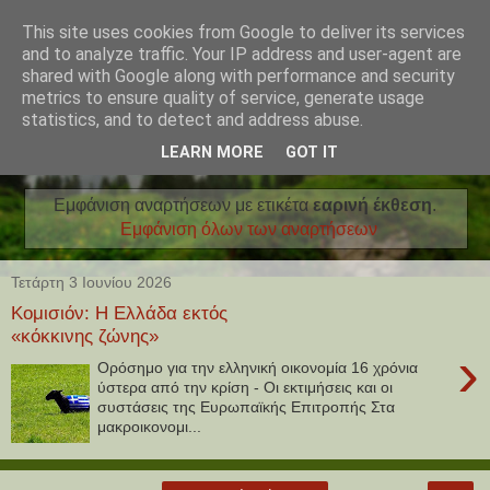
This site uses cookies from Google to deliver its services
and to analyze traffic. Your IP address and user-agent are
shared with Google along with performance and security
metrics to ensure quality of service, generate usage
statistics, and to detect and address abuse.
LEARN MORE
GOT IT
Εμφάνιση αναρτήσεων με ετικέτα
εαρινή έκθεση
.
Εμφάνιση όλων των αναρτήσεων
Τετάρτη 3 Ιουνίου 2026
Κομισιόν: Η Ελλάδα εκτός
«κόκκινης ζώνης»
›
Ορόσημο για την ελληνική οικονομία 16 χρόνια
ύστερα από την κρίση - Οι εκτιμήσεις και οι
συστάσεις της Ευρωπαϊκής Επιτροπής Στα
μακροικονομι...