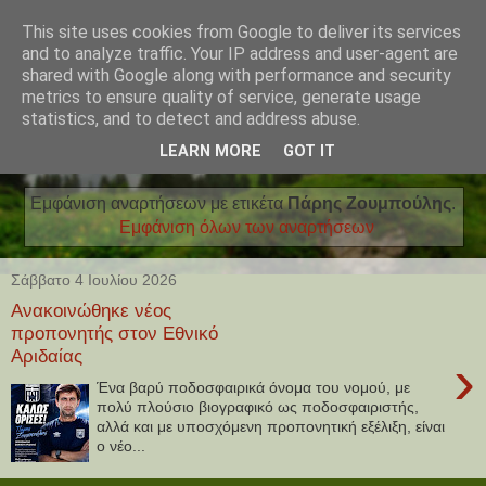
This site uses cookies from Google to deliver its services
and to analyze traffic. Your IP address and user-agent are
shared with Google along with performance and security
metrics to ensure quality of service, generate usage
statistics, and to detect and address abuse.
LEARN MORE
GOT IT
Εμφάνιση αναρτήσεων με ετικέτα
Πάρης Ζουμπούλης
.
Εμφάνιση όλων των αναρτήσεων
Σάββατο 4 Ιουλίου 2026
Ανακοινώθηκε νέος
προπονητής στον Εθνικό
Αριδαίας
›
Ένα βαρύ ποδοσφαιρικά όνομα του νομού, με
πολύ πλούσιο βιογραφικό ως ποδοσφαιριστής,
αλλά και με υποσχόμενη προπονητική εξέλιξη, είναι
ο νέο...