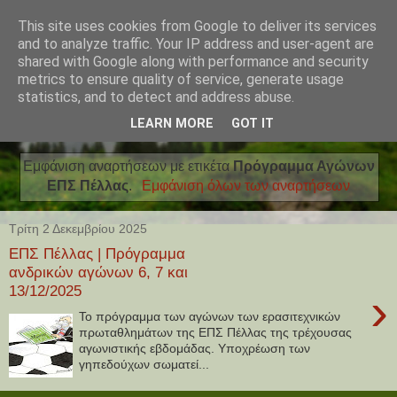
This site uses cookies from Google to deliver its services
and to analyze traffic. Your IP address and user-agent are
shared with Google along with performance and security
metrics to ensure quality of service, generate usage
statistics, and to detect and address abuse.
LEARN MORE
GOT IT
Εμφάνιση αναρτήσεων με ετικέτα
Πρόγραμμα Αγώνων
ΕΠΣ Πέλλας
.
Εμφάνιση όλων των αναρτήσεων
Τρίτη 2 Δεκεμβρίου 2025
ΕΠΣ Πέλλας | Πρόγραμμα
ανδρικών αγώνων 6, 7 και
13/12/2025
›
Το πρόγραμμα των αγώνων των ερασιτεχνικών
πρωταθλημάτων της ΕΠΣ Πέλλας της τρέχουσας
αγωνιστικής εβδομάδας. Υποχρέωση των
γηπεδούχων σωματεί...