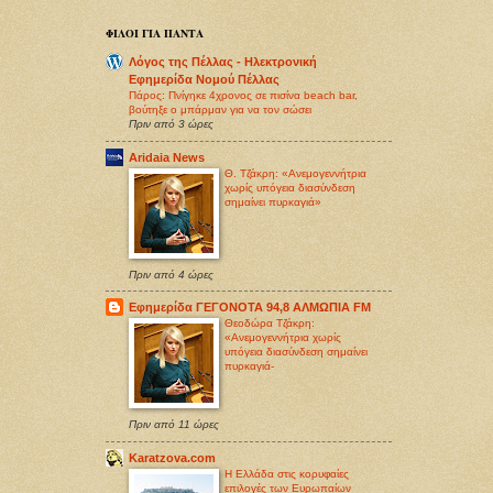
ΦΙΛΟΙ ΓΙΑ ΠΑΝΤΑ
Λόγος της Πέλλας - Ηλεκτρονική
Εφημερίδα Νομού Πέλλας
Πάρος: Πνίγηκε 4χρονος σε πισίνα beach bar,
βούτηξε ο μπάρμαν για να τον σώσει
Πριν από 3 ώρες
Aridaia News
Θ. Τζάκρη: «Ανεμογεννήτρια
χωρίς υπόγεια διασύνδεση
σημαίνει πυρκαγιά»
Πριν από 4 ώρες
Εφημερίδα ΓΕΓΟΝΟΤΑ 94,8 ΑΛΜΩΠΙΑ FM
Θεοδώρα Τζάκρη:
«Ανεμογεννήτρια χωρίς
υπόγεια διασύνδεση σημαίνει
πυρκαγιά-
Πριν από 11 ώρες
Karatzova.com
Η Ελλάδα στις κορυφαίες
επιλογές των Ευρωπαίων