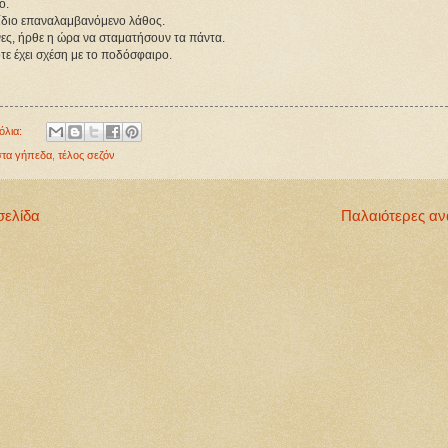
ο.
ο ίδιο επαναλαμβανόμενο λάθος.
ες, ήρθε η ώρα να σταματήσουν τα πάντα.
ε έχει σχέση με το ποδόσφαιρο.
όλια:
στα γήπεδα
,
τέλος σεζόν
σελίδα
Παλαιότερες αν