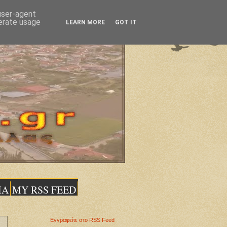
 user-agent
nerate usage
LEARN MORE
GOT IT
ΙΑ
MY RSS FEED
Εγγραφείτε στο RSS Feed