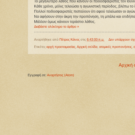
Το μεγαλύτερο λάθος που κάνουν οι ποδοσφαιριστές τον Ιούνι
Κάθε χρόνο, μόλις τελειώσει η αγωνιστική περίοδος, βλέπω τ
Πολλοί ποδοσφαιριστές πιστεύουν ότι αφού τελείωσαν οι αγών
Να αφήσουν στην άκρη την προπόνηση, τη μπάλα και οτιδήποτ
Μάλλον όμως κάνουν τεράστιο λάθος.
Διαβάστε ολόκληρο το άρθρο »
Αναρτήθηκε από
Πέτρος Κάνος
στις
6:43:00 π.μ.
Δεν υπάρχουν σχ
Ετικέτες
αρχή προετοιμασίας
,
Αρχική σελίδα
,
ατομικές προπονήσεις
,
Αρχική 
Εγγραφή σε:
Αναρτήσεις (Atom)