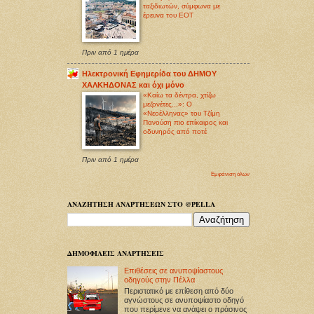
ταξιδιωτών, σύμφωνα με
έρευνα του ΕΟΤ
Πριν από 1 ημέρα
Ηλεκτρονική Εφημερίδα του ΔΗΜΟΥ
ΧΑΛΚΗΔΟΝΑΣ και όχι μόνο
«Καίω τα δέντρα, χτίζω
μεζονέτες...»: Ο
«Νεοέλληνας» του Τζίμη
Πανούση πιο επίκαιρος και
οδυνηρός από ποτέ
Πριν από 1 ημέρα
Εμφάνιση όλων
ΑΝΑΖΗΤΗΣΗ ΑΝΑΡΤΗΣΕΩΝ ΣΤΟ @PELLA
ΔΗΜΟΦΙΛΕΙΣ ΑΝΑΡΤΗΣΕΙΣ
Επιθέσεις σε ανυποψίαστους
οδηγούς στην Πέλλα
Περιστατικό με επίθεση από δύο
αγνώστους σε ανυποψίαστο οδηγό
που περίμενε να ανάψει ο πράσινος