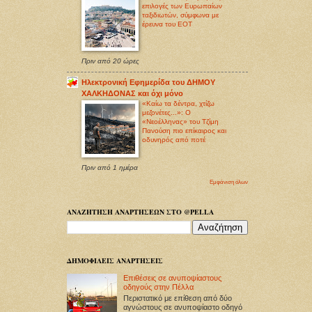
επιλογές των Ευρωπαίων
ταξιδιωτών, σύμφωνα με
έρευνα του ΕΟΤ
Πριν από 20 ώρες
Ηλεκτρονική Εφημερίδα του ΔΗΜΟΥ
ΧΑΛΚΗΔΟΝΑΣ και όχι μόνο
«Καίω τα δέντρα, χτίζω
μεζονέτες...»: Ο
«Νεοέλληνας» του Τζίμη
Πανούση πιο επίκαιρος και
οδυνηρός από ποτέ
Πριν από 1 ημέρα
Εμφάνιση όλων
ΑΝΑΖΗΤΗΣΗ ΑΝΑΡΤΗΣΕΩΝ ΣΤΟ @PELLA
ΔΗΜΟΦΙΛΕΙΣ ΑΝΑΡΤΗΣΕΙΣ
Επιθέσεις σε ανυποψίαστους
οδηγούς στην Πέλλα
Περιστατικό με επίθεση από δύο
αγνώστους σε ανυποψίαστο οδηγό