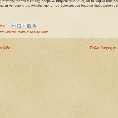
ης στέγασης τραπεζών και ταχυδρομικών υπηρεσιών οι Δήμοι, και τα Νομικά τους 
 για τη Λειτουργία της Αυτοδιοίκησης που βρίσκεται στη δημόσια διαβούλευση μέ
όλια:
την κοινωνία
,
τράπεζες.Νέος Κώδικας
σελίδα
Παλαιότερες αν