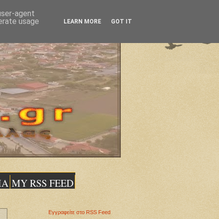
 user-agent
nerate usage
LEARN MORE
GOT IT
ΙΑ
MY RSS FEED
Εγγραφείτε στο RSS Feed