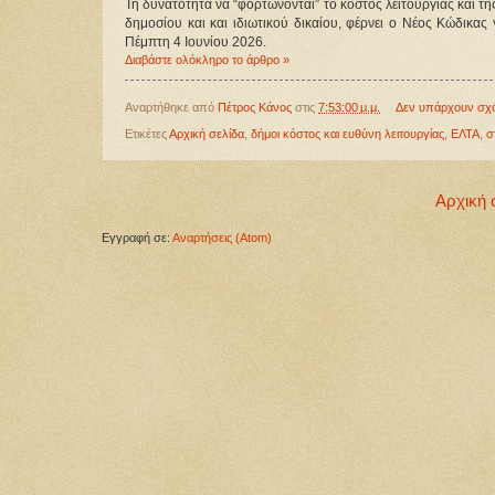
Τη δυνατότητα να “φορτώνονται” το κόστος λειτουργίας και τ
δημοσίου και και ιδιωτικού δικαίου, φέρνει ο Νέος Κώδικας
Πέμπτη 4 Ιουνίου 2026.
Διαβάστε ολόκληρο το άρθρο »
Αναρτήθηκε από
Πέτρος Κάνος
στις
7:53:00 μ.μ.
Δεν υπάρχουν σχ
Ετικέτες
Αρχική σελίδα
,
δήμοι κόστος και ευθύνη λειτουργίας
,
ΕΛΤΑ
,
σ
Αρχική 
Εγγραφή σε:
Αναρτήσεις (Atom)