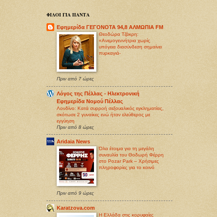
ΦΙΛΟΙ ΓΙΑ ΠΑΝΤΑ
Εφημερίδα ΓΕΓΟΝΟΤΑ 94,8 ΑΛΜΩΠΙΑ FM
Θεοδώρα Τζάκρη:
«Ανεμογεννήτρια χωρίς
υπόγεια διασύνδεση σημαίνει
πυρκαγιά-
Πριν από 7 ώρες
Λόγος της Πέλλας - Ηλεκτρονική
Εφημερίδα Νομού Πέλλας
Λονδίνο: Κατά συρροή σεξoυαλικός εγκληματίας,
σκότωσε 2 γυναίκες ενώ ήταν ελεύθερος με
εγγύηση
Πριν από 8 ώρες
Aridaia News
Όλα έτοιμα για τη μεγάλη
συναυλία του Θοδωρή Φέρρη
στο Pozar Park – Χρήσιμες
πληροφορίες για το κοινό
Πριν από 9 ώρες
Karatzova.com
Η Ελλάδα στις κορυφαίες