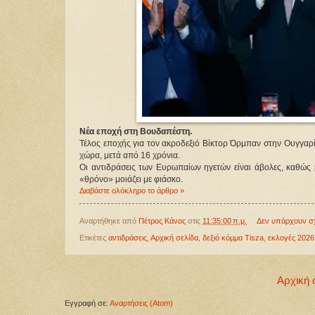
Νέα εποχή στη Βουδαπέστη.
Τέλος εποχής για τον ακροδεξιό Βίκτορ Όρμπαν στην Ουγγαρί
χώρα, μετά από 16 χρόνια.
Οι αντιδράσεις των Ευρωπαίων ηγετών είναι άβολες, καθώς
«θρόνο» μοιάζει με φιάσκο.
Διαβάστε ολόκληρο το άρθρο »
Αναρτήθηκε από
Πέτρος Κάνος
στις
11:35:00 π.μ.
Δεν υπάρχουν σ
Ετικέτες
αντιδράσεις
,
Αρχική σελίδα
,
δεξιό κόμμα Tisza
,
εκλογές 2026
Αρχική 
Εγγραφή σε:
Αναρτήσεις (Atom)