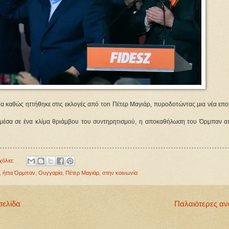
α καθώς ηττήθηκε στις εκλογές από τοn Πέτερ Μαγιάρ, πυροδοτώντας μια νέα εποχ
 μέσα σε ένα κλίμα θριάμβου του συντηρητισμού, η αποκαθήλωση του Όρμπαν απ
χόλια:
,
ήττα Όρμπαν
,
Ουγγαρία
,
Πέτερ Μαγιάρ
,
στην κοινωνία
σελίδα
Παλαιότερες αν