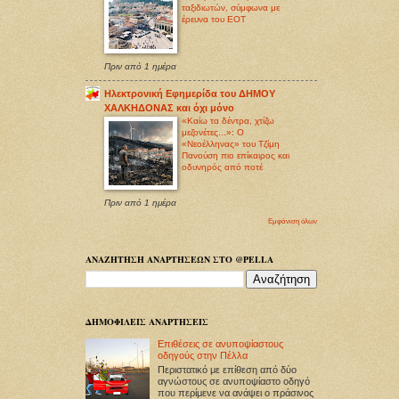
ταξιδιωτών, σύμφωνα με
έρευνα του ΕΟΤ
Πριν από 1 ημέρα
Ηλεκτρονική Εφημερίδα του ΔΗΜΟΥ
ΧΑΛΚΗΔΟΝΑΣ και όχι μόνο
«Καίω τα δέντρα, χτίζω
μεζονέτες...»: Ο
«Νεοέλληνας» του Τζίμη
Πανούση πιο επίκαιρος και
οδυνηρός από ποτέ
Πριν από 1 ημέρα
Εμφάνιση όλων
ΑΝΑΖΗΤΗΣΗ ΑΝΑΡΤΗΣΕΩΝ ΣΤΟ @PELLA
ΔΗΜΟΦΙΛΕΙΣ ΑΝΑΡΤΗΣΕΙΣ
Επιθέσεις σε ανυποψίαστους
οδηγούς στην Πέλλα
Περιστατικό με επίθεση από δύο
αγνώστους σε ανυποψίαστο οδηγό
που περίμενε να ανάψει ο πράσινος