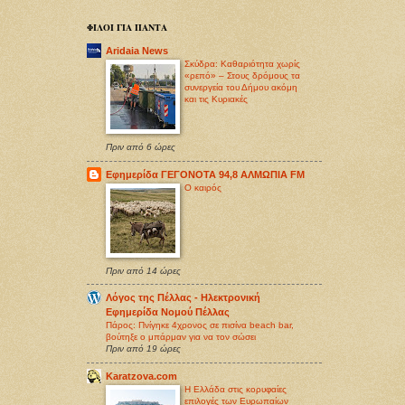
ΦΙΛΟΙ ΓΙΑ ΠΑΝΤΑ
Aridaia News
Σκύδρα: Καθαριότητα χωρίς
«ρεπό» – Στους δρόμους τα
συνεργεία του Δήμου ακόμη
και τις Κυριακές
Πριν από 6 ώρες
Εφημερίδα ΓΕΓΟΝΟΤΑ 94,8 ΑΛΜΩΠΙΑ FM
O καιρός
Πριν από 14 ώρες
Λόγος της Πέλλας - Ηλεκτρονική
Εφημερίδα Νομού Πέλλας
Πάρος: Πνίγηκε 4χρονος σε πισίνα beach bar,
βούτηξε ο μπάρμαν για να τον σώσει
Πριν από 19 ώρες
Karatzova.com
Η Ελλάδα στις κορυφαίες
επιλογές των Ευρωπαίων