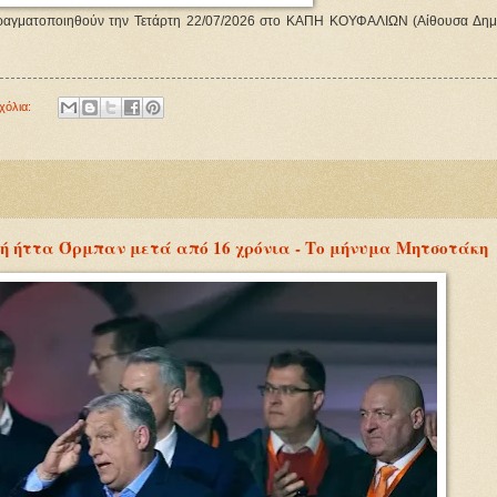
ραγματοποιηθούν την Τετάρτη 22/07/2026 στο ΚΑΠΗ ΚΟΥΦΑΛΙΩΝ (Αίθουσα Δημ
χόλια:
ή ήττα Όρμπαν μετά από 16 χρόνια - Το μήνυμα Μητσοτάκη