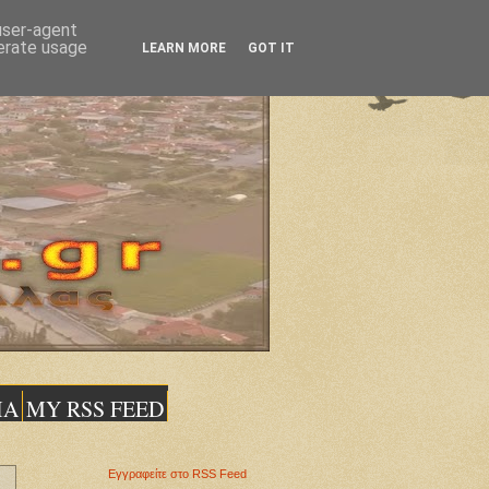
 user-agent
nerate usage
LEARN MORE
GOT IT
ΙΑ
MY RSS FEED
Εγγραφείτε στο RSS Feed