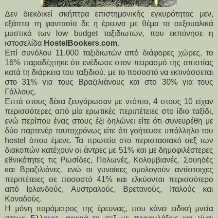
Δεν διεκδικεί σκήπτρα επιστημονικής εγκυρότητας μεν,
εξάπτει τη φαντασία δε η έρευνα με θέμα τα σεξουαλικά
μυστικά των low budget ταξιδιωτών, που εκπόνησε η
ιστοσελίδα
HostelBookers.com
.
Επί συνόλου 11.000 ταξιδιωτών από διάφορες χώρες, το
16% παραδέχτηκε ότι ενέδωσε στον πειρασμό της απιστίας
κατά τη διάρκεια του ταξιδιού, με το ποσοστό να εκτινάσσεται
στο 31% για τους Βραζιλιάνους και στο 30% για τους
Γάλλους.
Επτά στους δέκα ζευγάρωσαν με ντόπιο, 4 στους 10 είχαν
περισσότερες από μία ερωτικές περιπέτειες στο ίδιο ταξίδι,
ενώ περίπου ένας στους έξι δηλώνει είτε ότι συνευρέθη με
δύο παρτενέρ ταυτοχρόνως είτε ότι γοήτευσε υπάλληλο του
hostel όπου έμενε. Τα πρωτεία στο περιστασιακό σεξ των
διακοπών κατέχουν οι άντρες με 51% και με δημοφιλέστερες
εθνικότητες τις Ρωσίδες, Πολωνές, Κολομβιανές, Σουηδές
και Βραζιλιάνες, ενώ οι γυναίκες ομολογούν αντίστοιχες
περιπέτειες σε ποσοστό 41% και ελκύονται περισσότερο
από Ιρλανδούς, Αυστραλούς, Βρετανούς, Ιταλούς και
Καναδούς.
Η μόνη παράμετρος της έρευνας, που κάνει ειδική μνεία