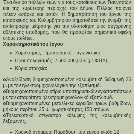
Ένα όνειρο πολλών ετών για τους κατοίκους των Γιαννιτσών
και της ευρύτερης περιοχής του Δήμου Πέλλας παίρνει
πλέον «σάρκα και οστά». Η δημοπράτηση του έργου της
κατασκευής του Κολυμβητηρίου σηματοδοτεί την έναρξη της
αντίστροφης μέτρησης για την υλοποίηση μιας σύγχρονης
αθλητικής υποδομής, που θα προσφέρει σημαντικά οφέλη
στους πολίτες.
Χαρακτηριστικά του έργου
Χαρακτήρας: Προπονητικό – αγωνιστικό
Προϋπολογισμός: 2.500.000,00 € (με ΦΠΑ)
Κύρια στοιχεία:
o
Ανοξείδωτη βιομηχανοποιημένη κολυμβητική δεξαμενή 25 
μ. με τον ηλεκτρομηχανολογικό της εξοπλισμό.
o
Βιομηχανοποιημένο κτίριο υποστηρικτικών εγκαταστάσεων 
με τον απαραίτητο ηλεκτρομηχανολογικό εξοπλισμό.
o
Βιομηχανοποιημένες μεταλλικές κερκίδες τριών βαθμίδων, 
μήκους περίπου 25 μ., χωρητικότητας 150 ατόμων.
o
Τηλεσκοπικό στέγαστρο κάλυψης της κολυμβητικής 
δεξαμενής.
Χρονοδιάγραμμα: Παράδοση του έργου εντός 12 