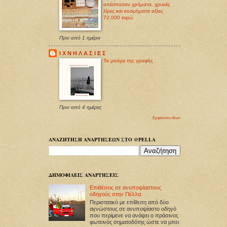
απέσπασαν χρήματα, χρυσές
λίρες και κοσμήματα αξίας
72.000 ευρώ
Πριν από 1 ημέρα
Ι Χ Ν Η Λ Α Σ Ι Ε Σ
Τα μινόρε της γραφής
Πριν από 4 ημέρες
Εμφάνιση όλων
ΑΝΑΖΗΤΗΣΗ ΑΝΑΡΤΗΣΕΩΝ ΣΤΟ @PELLA
ΔΗΜΟΦΙΛΕΙΣ ΑΝΑΡΤΗΣΕΙΣ
Επιθέσεις σε ανυποψίαστους
οδηγούς στην Πέλλα
Περιστατικό με επίθεση από δύο
αγνώστους σε ανυποψίαστο οδηγό
που περίμενε να ανάψει ο πράσινος
φωτεινός σηματοδότης ώστε να μπει