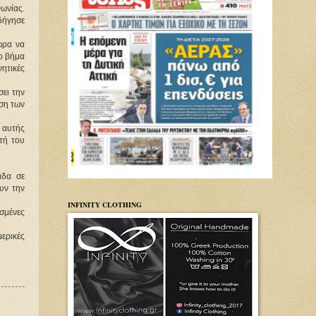
ωνίας. 
ήγησε 
ρα να 
ο βήμα 
τικές 
ι την 
ση των 
 αυτής 
τή του 
δα σε 
ν την 
INFINITY CLOTHING
σμένες 
ρικές 