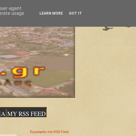
 user-agent
nerate usage
LEARN MORE
GOT IT
ΙΑ
MY RSS FEED
Εγγραφείτε στο RSS Feed