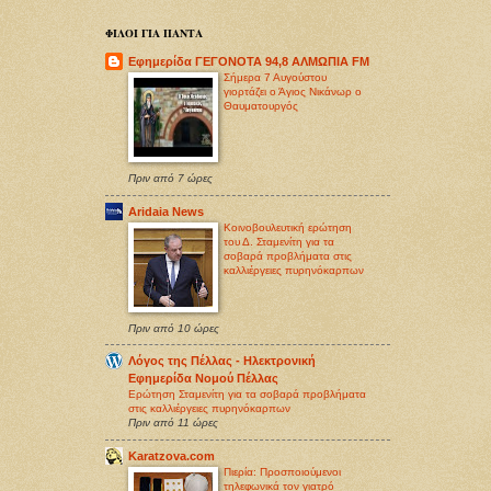
ΦΙΛΟΙ ΓΙΑ ΠΑΝΤΑ
Εφημερίδα ΓΕΓΟΝΟΤΑ 94,8 ΑΛΜΩΠΙΑ FM
Σήμερα 7 Αυγούστου
γιορτάζει ο Άγιος Νικάνωρ ο
Θαυματουργός
Πριν από 7 ώρες
Aridaia News
Κοινοβουλευτική ερώτηση
του Δ. Σταμενίτη για τα
σοβαρά προβλήματα στις
καλλιέργειες πυρηνόκαρπων
Πριν από 10 ώρες
Λόγος της Πέλλας - Ηλεκτρονική
Εφημερίδα Νομού Πέλλας
Ερώτηση Σταμενίτη για τα σοβαρά προβλήματα
στις καλλιέργειες πυρηνόκαρπων
Πριν από 11 ώρες
Karatzova.com
Πιερία: Προσποιούμενοι
τηλεφωνικά τον γιατρό