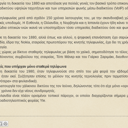
γία τη δεκαετία του 1880 και αποτέλεσε για πολλές γενιές τον βασικό τρόπο επικοιν
ιαδικτύου υψηλών ταχυτήτων και των υπηρεσιών φωνής μέσω διαδικτύου (VoIP) οδ
λεφωνίας μετά από σχεδόν 150 χρόνια λειτουργίας του, με την σκανδιναβική χώ
ακές υποδομές. Η Εσθονία, η Ολλανδία, η Νορβηγία και η Ισπανία έχουν ήδη κάνει τ
δια οπτικών ινών ικανά να υποστηρίξουν τόσο υπηρεσίες διαδικτύου όσο και φωνη
ε τη δεκαετία του 1880, αλλά όπως και αλλού, η ψηφιακή επανάσταση έχει σαρώσε
ία, έδρα της Nokia, εταιρείας πρωτοπόρου της κινητής τηλεφωνίας, έχει δει τη χρή
ογία.
ς χώρας με δίκτυο σταθερής τηλεφωνίας με βάση το χαλκό, σηματοδότησε το τέλος
θύνοντος συμβούλου της εταιρείας, Τόπι Μάνερ και του Γιάρκο Σαριμάκι, διευθυν
ποχές που υπήρχαν μόνο σταθερά τηλέφωνα
η δεκαετία του 1980, όταν τηλεφωνούσε στο σπίτι του μία φορά την εβδομά
ήταν εκεί. Συζήτησαν επίσης το μέλλον της κινητής τεχνολογίας πριν τερματίσου
γότερα» στα φινλανδικά).
ειτουργία του χάλκινου δικτύου της τον Ιούνιο, δηλώνοντας τότε ότι είχε μόνο «ορι
 χρόνια δεν είχε νέους συνδρομητές.
δία είναι πλέον ορισμένοι τοπικοί πάροχοι, οι οποίοι διαχειρίζονται σήμερα με
 ραδιοτηλεοπτικός φορέας Yle.