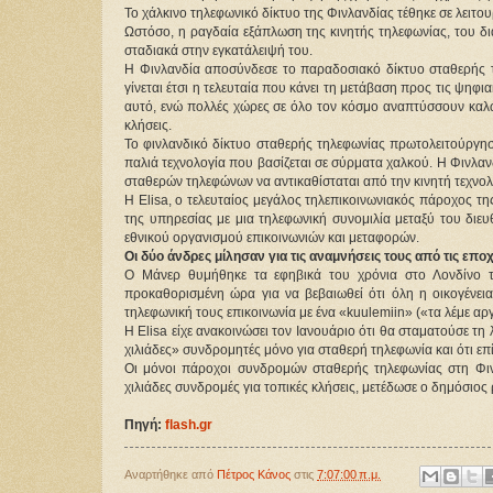
Το χάλκινο τηλεφωνικό δίκτυο της Φινλανδίας τέθηκε σε λειτουρ
Ωστόσο, η ραγδαία εξάπλωση της κινητής τηλεφωνίας, του δ
σταδιακά στην εγκατάλειψή του.
Η Φινλανδία αποσύνδεσε το παραδοσιακό δίκτυο σταθερής τη
γίνεται έτσι η τελευταία που κάνει τη μετάβαση προς τις ψηφι
αυτό, ενώ πολλές χώρες σε όλο τον κόσμο αναπτύσσουν καλώ
κλήσεις.
Το φινλανδικό δίκτυο σταθερής τηλεφωνίας πρωτολειτούργησ
παλιά τεχνολογία που βασίζεται σε σύρματα χαλκού. Η Φινλανδ
σταθερών τηλεφώνων να αντικαθίσταται από την κινητή τεχνολ
Η Elisa, ο τελευταίος μεγάλος τηλεπικοινωνιακός πάροχος τη
της υπηρεσίας με μια τηλεφωνική συνομιλία μεταξύ του διευ
εθνικού οργανισμού επικοινωνιών και μεταφορών.
Οι δύο άνδρες μίλησαν για τις αναμνήσεις τους από τις ε
Ο Μάνερ θυμήθηκε τα εφηβικά του χρόνια στο Λονδίνο τ
προκαθορισμένη ώρα για να βεβαιωθεί ότι όλη η οικογένεια 
τηλεφωνική τους επικοινωνία με ένα «kuulemiin» («τα λέμε αρ
Η Elisa είχε ανακοινώσει τον Ιανουάριο ότι θα σταματούσε τη λ
χιλιάδες» συνδρομητές μόνο για σταθερή τηλεφωνία και ότι επί
Οι μόνοι πάροχοι συνδρομών σταθερής τηλεφωνίας στη Φινλαν
χιλιάδες συνδρομές για τοπικές κλήσεις, μετέδωσε ο δημόσιος
Πηγή: 
flash.gr
Αναρτήθηκε από
Πέτρος Κάνος
στις
7:07:00 π.μ.