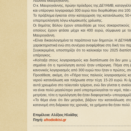
Λεωνίδα Μαυρογιάννη.
Ο κ. Μαυρογιάννης, πρώην πρόεδρος της ΔΕΥΑΜΒ, καταγγέλλε
και υπέρογκο λογαριασμό 300 ευρώ που διορθώθηκε στα 100
Το πρόβλημα έγκειται στην καταχώριση της κατανάλωσης 50-60
υπερτιμολόγηση λόγω κλιμακωτής χρέωσης.
Οι δημότες Βόλου έχουν απαυδήσει με τους σοκαριστικούς λ
οποίους έχουν φτάσει μέχρι και 400 ευρώ, σύμφωνα με τ
Μαυρογιάννη.
«Είναι δικαιολογημένα τα παράπονα των δημοτών. Η ΔΕΥΑΜΒ,
χαρακτηριστικά ενώ στη συνέχεια αναφέρθηκε στη δική του περ
Συγκεκριμένα, υποστηρίζει ότι το καλοκαίρι του 2025 διαπίσ
υπέρογκος.
«Κοίταξα στους λογαριασμούς και διαπίστωσα ότι δεν μου μ
σημαίνει ότι η τιμολόγηση αυτού ήταν υπέρογκη. Πήγα στη 
κανονικός λογαριασμός από 300 ευρώ που ήταν ο πρώτος, στα 
Προσέθεσε, ακόμη, ότι «Πήρα τους παλιούς λογαριασμούς και
νερού κατανάλωση και πλήρωσα στην τύχη 15-20 ευρώ. Κι έρχ
αυτά χρεωμένα στο τελευταίο τρίμηνο, ενώ δεν γίνεται η ανα
να είναι πολύ μεγαλύτερο γιατί υπερτιμολογείται το νερό, πάει
μετρήσει, τότε η τιμολόγηση θα ήταν διαφορετική» υπογραμμίζ
«Το θέμα είναι ότι δεν μετράνε, βάζουν την κατανάλωση στο
κατανομή στη διάρκεια της χρονιάς, τα χρήματα θα ήταν πολύ 
Επιμέλεια: Αλέξιος Ηλιάδης
Πηγή: 
aftodioikisi.gr