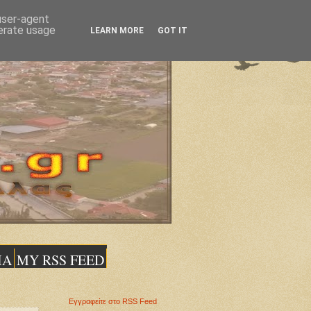
 user-agent
nerate usage
LEARN MORE
GOT IT
ΙΑ
MY RSS FEED
Εγγραφείτε στο RSS Feed