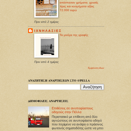
απέσπασαν χρήματα, χρυσές
λίρες και κοσμήματα αξίας
72.000 ευρώ
Πριν από 2 ημέρες
Ι Χ Ν Η Λ Α Σ Ι Ε Σ
Τα μινόρε της γραφής
Πριν από 4 ημέρες
Εμφάνιση όλων
ΑΝΑΖΗΤΗΣΗ ΑΝΑΡΤΗΣΕΩΝ ΣΤΟ @PELLA
ΔΗΜΟΦΙΛΕΙΣ ΑΝΑΡΤΗΣΕΙΣ
Επιθέσεις σε ανυποψίαστους
οδηγούς στην Πέλλα
Περιστατικό με επίθεση από δύο
αγνώστους σε ανυποψίαστο οδηγό
που περίμενε να ανάψει ο πράσινος
φωτεινός σηματοδότης ώστε να μπει