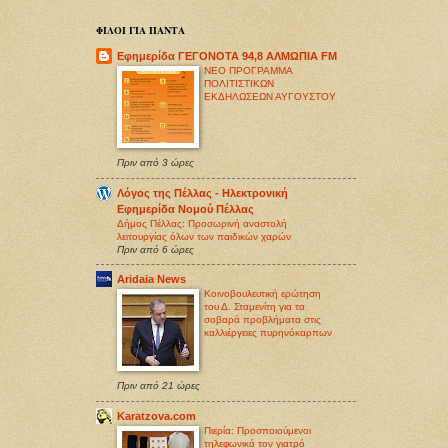
ΦΙΛΟΙ ΓΙΑ ΠΑΝΤΑ
Εφημερίδα ΓΕΓΟΝΟΤΑ 94,8 ΑΛΜΩΠΙΑ FM
ΝΕΟ ΠΡΟΓΡΑΜΜΑ
ΠΟΛΙΤΙΣΤΙΚΩΝ
ΕΚΔΗΛΩΣΕΩΝ ΑΥΓΟΥΣΤΟΥ
Πριν από 3 ώρες
Λόγος της Πέλλας - Ηλεκτρονική
Εφημερίδα Νομού Πέλλας
Δήμος Πέλλας: Προσωρινή αναστολή
λειτουργίας όλων των παιδικών χαρών
Πριν από 6 ώρες
Aridaia News
Κοινοβουλευτική ερώτηση
του Δ. Σταμενίτη για τα
σοβαρά προβλήματα στις
καλλιέργειες πυρηνόκαρπων
Πριν από 21 ώρες
Karatzova.com
Πιερία: Προσποιούμενοι
τηλεφωνικά τον γιατρό