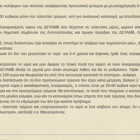
ι «κλέψιμο» των πολιτών, αναφέροντας προσωπική εμπειρία με μη καταμέτρηση 3-4
.
 κυβικών μόνο στο τελευταίο τρίμηνο, αντί για αναλογική κατανομή, με αποτέλεσ
ογαριασμούς νερού της ΔΕΥΑΜΒ που δέχονται τις τελευταίες μέρες, μερικοί από
ον δημοτικό σύμβουλο της Αντιπολίτευσης και πρώην πρόεδρο της ΔΕΥΑΜΒ, Λε
 όπως διαπιστώνω έχει αναγάγει σε επιστήμη το κλέψιμο των συμπολιτών μας», δ
ιπέτεια.
τωσε ότι δεν του μετρούσαν το νερό  για 3-4 χρόνια και ξαφνικά, ήρθε ένας λογαρ
ετρούσαν το νερό και μου έφεραν το τελικό ποσό του νερού σε έναν λογαριασμό
ΔΕΥΑΜΒ έδειξα τα χαρτιά μου είπαν συγνώμη λάθος και θα το ρυθμίσουν. Ήρθε μ
100 ευρώ και θεωρούσα ότι από τότε λειτουργεί κανονικά το σύστημα», ανέφερε.
 διαπίστωσα ότι τα δύο προηγούμενα τρίμηνα δεν είχαν κάνει μέτρηση, βάλανε 2 
εται τώρα ο εκκαθαριστικός λογαριασμός, ο οποίος είναι με 50-60 κυβικά νερό κ
λογία και στα προηγούμενα τρίμηνα. Με αποτέλεσμα, το ποσό που πληρώνει ο καταν
 στη μεγάλη κλίμακα, ενώ εάν το κατανείμανε όπως έπρεπε στα τρία τρίμηνα, που δεν
οντας ότι το υδρόμετρό του δεν έχει κανένα πρόβλημα.
 τελευταίο τρίμηνο και υπερτιμολογούν το νερό κι έτσι κλέβουν τον κόσμο. Αν υ
λιγότερα», κατέληξε ο κ. Μαυρογιάννης.