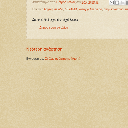
Αναρτήθηκε από
Πέτρος Κάνος
στις
6:50:00 π.μ.
Ετικέτες
Αρχική σελίδα
,
ΔΕΥΑΜΒ
,
καταγγελία
,
νερό
,
στην κοινωνία
,
υ
Δεν υπάρχουν σχόλια:
Δημοσίευση σχολίου
Νεότερη ανάρτηση
Εγγραφή σε:
Σχόλια ανάρτησης (Atom)