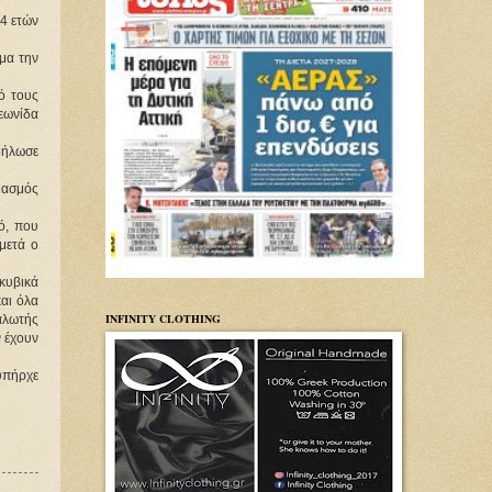
 ετών 
μα την 
 τους 
ωνίδα 
ήλωσε 
ιασμός 
, που 
ετά ο 
κυβικά 
αι όλα 
INFINITY CLOTHING
αλωτής 
 έχουν 
πήρχε 