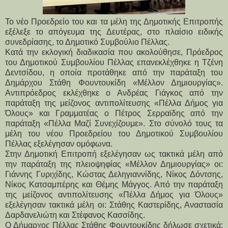
Το νέο Προεδρείο του και τα μέλη της Δημοτικής Επιτροπής
εξέλεξε το απόγευμα της Δευτέρας, στο πλαίσιο ειδικής
συνεδρίασης, το Δημοτικό Συμβούλιο Πέλλας.
Κατά την εκλογική διαδικασία που ακολούθησε, Πρόεδρος 
του Δημοτικού Συμβουλίου Πέλλας επανεκλέχθηκε η Τζένη 
Δεντσίδου, η οποία προτάθηκε από την παράταξη του 
Δημάρχου Στάθη Φουντουκίδη «Μέλλον Δημιουργίας». 
Αντιπρόεδρος εκλέχθηκε ο Ανδρέας Γιάγκος από την 
παράταξη της μείζονος αντιπολίτευσης «Πέλλα Δήμος για 
Όλους» και Γραμματέας ο Πέτρος Σερραϊδης από την 
παράταξη «Πέλλα Μαζί Συνεχίζουμε». Στο σύνολό τους τα 
μέλη του νέου Προεδρείου του Δημοτικού Συμβουλίου 
Πέλλας εξελέγησαν ομόφωνα.
Στην Δημοτική Επιτροπή εξελέγησαν ως τακτικά μέλη από 
την παράταξη της πλειοψηφίας «Μέλλον Δημιουργίας» οι: 
Γιάννης Γυριχίδης, Κώστας Δεληγιαννίδης, Νίκος Δόντσης, 
Νίκος Κατσαμπέρης και Θέμης Μάγγος. Από την παράταξη 
της μείζονος αντιπολίτευσης «Πέλλα Δήμος για Όλους» 
εξελέγησαν τακτικά μέλη οι: Στάθης Καστερίδης, Αναστασία 
Δαρδανελιώτη και Στέφανος Κασσίδης.
Ο Δήμαρχος Πέλλας Στάθης Φουντουκίδης δήλωσε σχετικά: 