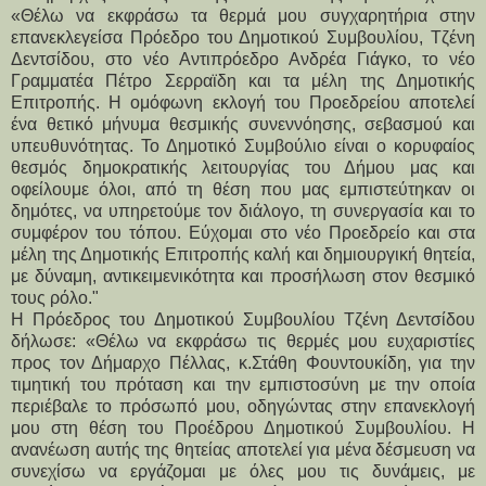
«Θέλω να εκφράσω τα θερμά μου συγχαρητήρια στην 
επανεκλεγείσα Πρόεδρο του Δημοτικού Συμβουλίου, Τζένη 
Δεντσίδου, στο νέο Αντιπρόεδρο Ανδρέα Γιάγκο, το νέο 
Γραμματέα Πέτρο Σερραϊδη και τα μέλη της Δημοτικής 
Επιτροπής. Η ομόφωνη εκλογή του Προεδρείου αποτελεί 
ένα θετικό μήνυμα θεσμικής συνεννόησης, σεβασμού και 
υπευθυνότητας. Το Δημοτικό Συμβούλιο είναι ο κορυφαίος 
θεσμός δημοκρατικής λειτουργίας του Δήμου μας και 
οφείλουμε όλοι, από τη θέση που μας εμπιστεύτηκαν οι 
δημότες, να υπηρετούμε τον διάλογο, τη συνεργασία και το 
συμφέρον του τόπου. Εύχομαι στο νέο Προεδρείο και στα 
μέλη της Δημοτικής Επιτροπής καλή και δημιουργική θητεία, 
με δύναμη, αντικειμενικότητα και προσήλωση στον θεσμικό 
τους ρόλο."
Η Πρόεδρος του Δημοτικού Συμβουλίου Τζένη Δεντσίδου 
δήλωσε: «Θέλω να εκφράσω τις θερμές μου ευχαριστίες 
προς τον Δήμαρχο Πέλλας, κ.Στάθη Φουντουκίδη, για την 
τιμητική του πρόταση και την εμπιστοσύνη με την οποία 
περιέβαλε το πρόσωπό μου, οδηγώντας στην επανεκλογή 
μου στη θέση του Προέδρου Δημοτικού Συμβουλίου. Η 
ανανέωση αυτής της θητείας αποτελεί για μένα δέσμευση να 
συνεχίσω να εργάζομαι με όλες μου τις δυνάμεις, με 