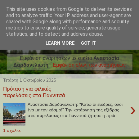
This site uses cookies from Google to deliver its services
and to analyze traffic. Your IP address and user-agent are
shared with Google along with performance and security
metrics to ensure quality of service, generate usage
statistics, and to detect and address abuse.
LEARN MORE
GOT IT
Εμφάνιση αναρτήσεων με ετικέτα
Αναστασία
Δαρδανελιώτη
.
Εμφάνιση όλων των αναρτήσεων
Τετάρτη 1 Οκτωβρίου 2025
Πρόταση για φιλικές
παρελάσεις στα Γιαννιτσά
›
Αναστασία Δαρδανελιώτη: “Κάτω οι εξέδρες, όλοι
ένα με τον κόσμο!" Την κατάργηση της εξέδρας
στις παρελάσεις στα Γιαννιτσά ζήτησε η πρώτ...
1 σχόλιο: