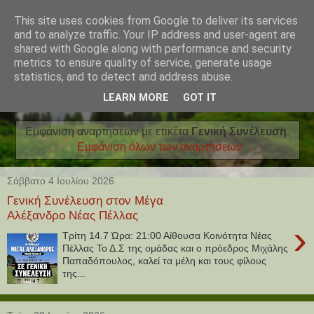
This site uses cookies from Google to deliver its services
and to analyze traffic. Your IP address and user-agent are
shared with Google along with performance and security
metrics to ensure quality of service, generate usage
statistics, and to detect and address abuse.
LEARN MORE
GOT IT
Εμφάνιση αναρτήσεων με ετικέτα
Γενική Συνέλευση
.
Εμφάνιση όλων των αναρτήσεων
Σάββατο 4 Ιουλίου 2026
Γενική Συνέλευση στον Μέγα
Αλέξανδρο Νέας Πέλλας
›
Τρίτη 14.7 Ώρα: 21:00 Αίθουσα Κοινότητα Νέας
Πέλλας Το Δ.Σ της ομάδας και ο πρόεδρος Μιχάλης
Παπαδόπουλος, καλεί τα μέλη και τους φίλους
της...