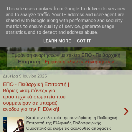
This site uses cookies from Google to deliver its services
and to analyze traffic. Your IP address and user-agent are
shared with Google along with performance and security
metrics to ensure quality of service, generate usage
statistics, and to detect and address abuse.
LEARN MORE
GOT IT
Εμφάνιση αναρτήσεων με ετικέτα
ΕΠΟ - Πειθαρχική
Επιτροπή
.
Εμφάνιση όλων των αναρτήσεων
Δευτέρα 9 Ιουνίου 2025
ΕΠΟ - Πειθαρχική Επιτροπή |
Βάριες «καμπάνες» για
ερασιτεχνικά σωματεία που
συμμετείχαν σε μπαράζ
›
ανόδου για την Γ' Εθνική!
Κατά την τελευταία της συνεδρίαση, η Πειθαρχική
Επιτροπή της Ελληνικής Ποδοσφαιρικής
Ομοσπονδίας έλαβε τις ακόλουθες αποφάσεις.