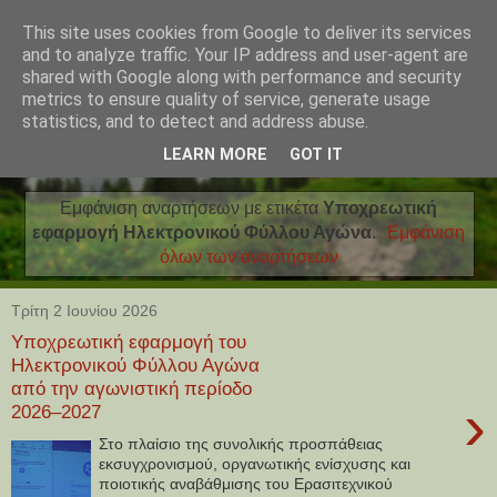
This site uses cookies from Google to deliver its services
and to analyze traffic. Your IP address and user-agent are
shared with Google along with performance and security
metrics to ensure quality of service, generate usage
statistics, and to detect and address abuse.
LEARN MORE
GOT IT
Εμφάνιση αναρτήσεων με ετικέτα
Υποχρεωτική
εφαρμογή Ηλεκτρονικού Φύλλου Αγώνα
.
Εμφάνιση
όλων των αναρτήσεων
Τρίτη 2 Ιουνίου 2026
Υποχρεωτική εφαρμογή του
Ηλεκτρονικού Φύλλου Αγώνα
από την αγωνιστική περίοδο
›
2026–2027
Στο πλαίσιο της συνολικής προσπάθειας
εκσυγχρονισμού, οργανωτικής ενίσχυσης και
ποιοτικής αναβάθμισης του Ερασιτεχνικού