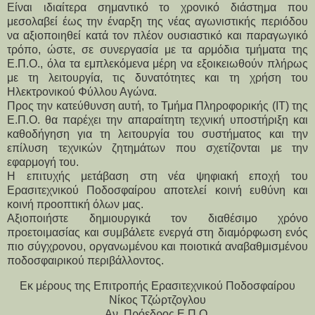
Είναι ιδιαίτερα σημαντικό το χρονικό διάστημα που 
μεσολαβεί έως την έναρξη της νέας αγωνιστικής περιόδου 
να αξιοποιηθεί κατά τον πλέον ουσιαστικό και παραγωγικό 
τρόπο, ώστε, σε συνεργασία με τα αρμόδια τμήματα της 
Ε.Π.Ο., όλα τα εμπλεκόμενα μέρη να εξοικειωθούν πλήρως 
με τη λειτουργία, τις δυνατότητες και τη χρήση του 
Ηλεκτρονικού Φύλλου Αγώνα.
Προς την κατεύθυνση αυτή, το Τμήμα Πληροφορικής (ΙΤ) της 
Ε.Π.Ο. θα παρέχει την απαραίτητη τεχνική υποστήριξη και 
καθοδήγηση για τη λειτουργία του συστήματος και την 
επίλυση τεχνικών ζητημάτων που σχετίζονται με την 
εφαρμογή του.
Η επιτυχής μετάβαση στη νέα ψηφιακή εποχή του 
Ερασιτεχνικού Ποδοσφαίρου αποτελεί κοινή ευθύνη και 
κοινή προοπτική όλων μας.
Αξιοποιήστε δημιουργικά τον διαθέσιμο χρόνο 
προετοιμασίας και συμβάλετε ενεργά στη διαμόρφωση ενός 
πιο σύγχρονου, οργανωμένου και ποιοτικά αναβαθμισμένου 
ποδοσφαιρικού περιβάλλοντος.
Εκ μέρους της Επιτροπής Ερασιτεχνικού Ποδοσφαίρου
Νίκος Τζώρτζογλου
Αν. Πρόεδρος Ε.Π.Ο.