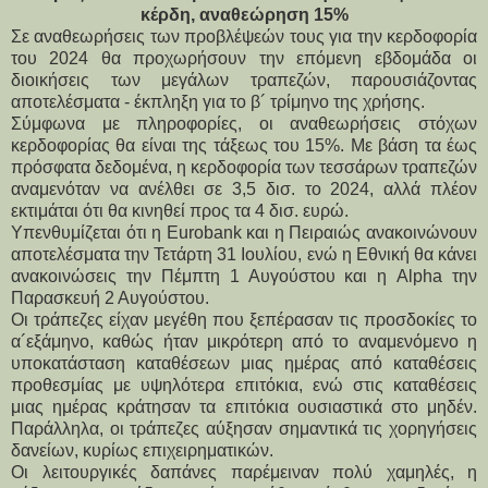
κέρδη, αναθεώρηση 15%
Σε αναθεωρήσεις των προβλέψεών τους για την κερδοφορία 
του 2024 θα προχωρήσουν την επόμενη εβδομάδα οι 
διοικήσεις των μεγάλων τραπεζών, παρουσιάζοντας 
αποτελέσματα - έκπληξη για το β´ τρίμηνο της χρήσης.
Σύμφωνα με πληροφορίες, οι αναθεωρήσεις στόχων 
κερδοφορίας θα είναι της τάξεως του 15%. Με βάση τα έως 
πρόσφατα δεδομένα, η κερδοφορία των τεσσάρων τραπεζών 
αναμενόταν να ανέλθει σε 3,5 δισ. το 2024, αλλά πλέον 
εκτιμάται ότι θα κινηθεί προς τα 4 δισ. ευρώ.
Υπενθυμίζεται ότι η Eurobank και η Πειραιώς ανακοινώνουν 
αποτελέσματα την Τετάρτη 31 Ιουλίου, ενώ η Εθνική θα κάνει 
ανακοινώσεις την Πέμπτη 1 Αυγούστου και η Alpha την 
Παρασκευή 2 Αυγούστου.
Οι τράπεζες είχαν μεγέθη που ξεπέρασαν τις προσδοκίες το 
α´εξάμηνο, καθώς ήταν μικρότερη από το αναμενόμενο η 
υποκατάσταση καταθέσεων μιας ημέρας από καταθέσεις 
προθεσμίας με υψηλότερα επιτόκια, ενώ στις καταθέσεις 
μιας ημέρας κράτησαν τα επιτόκια ουσιαστικά στο μηδέν. 
Παράλληλα, οι τράπεζες αύξησαν σημαντικά τις χορηγήσεις 
δανείων, κυρίως επιχειρηματικών.
Οι λειτουργικές δαπάνες παρέμειναν πολύ χαμηλές, η 