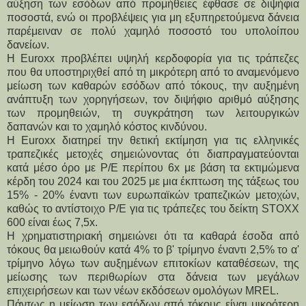
αύξηση των εσόδων από προμήθειες έφθασε σε διψήφια 
ποσοστά, ενώ οι προβλέψεις για μη εξυπηρετούμενα δάνεια 
παρέμειναν σε πολύ χαμηλό ποσοστό του υπολοίπου 
δανείων.
Η Euroxx προβλέπει υψηλή κερδοφορία για τις τράπεζες 
που θα υποστηριχθεί από τη μικρότερη από το αναμενόμενο 
μείωση των καθαρών εσόδων από τόκους, την αυξημένη 
ανάπτυξη των χορηγήσεων, τον διψήφιο αριθμό αύξησης 
των προμηθειών, τη συγκράτηση των λειτουργικών 
δαπανών και το χαμηλό κόστος κινδύνου.
Η Euroxx διατηρεί την θετική εκτίμηση για τις ελληνικές 
τραπεζικές μετοχές σημειώνοντας ότι διαπραγματεύονται 
κατά μέσο όρο με P/E περίπου 6x με βάση τα εκτιμώμενα 
κέρδη του 2024 και του 2025 με μια έκπτωση της τάξεως του 
15% - 20% έναντι των ευρωπαϊκών τραπεζικών μετοχών, 
καθώς το αντίστοιχο P/E για τις τράπεζες του δείκτη STOXX 
600 είναι έως 7,5x.
Η χρηματιστηριακή σημειώνει ότι τα καθαρά έσοδα από 
τόκους θα μειωθούν κατά 4% το β' τρίμηνο έναντι 2,5% το α' 
τρίμηνο λόγω των αυξημένων επιτοκίων καταθέσεων, της 
μείωσης των περιθωρίων στα δάνεια των μεγάλων 
επιχειρήσεων και των νέων εκδόσεων ομολόγων MREL.
Πάντως η μείωση των εσόδων από τόκους είναι μικρότερη 