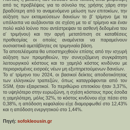
από τις προβλέψεις για το σύνολο της χρήσης χάρη στην 
βραδύτερη από το αναμενόμενο μείωση των επιτοκίων, την 
αύξηση των εκταμιεύσεων δανείων το β' τρίμηνο (με τα 
υπόλοιπα να αυξάνονται σε σχέση με το α' τρίμηνο και έναν 
πολύ καλό Ιούνιο που αντέστρεψαν τα ασθενή δεδομένα του 
α' τριμήνου) και την αργή μετατόπιση σε καταθέσεις 
προθεσμίας οι οποίες αναμένεται να παραμείνουν 
ουσιαστικά αμετάβλητες σε τριμηνιαία βάση.
Τα αποτελέσματα θα υποστηριχθούν επίσης από την ισχυρή 
αύξηση των προμηθειών, την συνεχιζόμενη συγκράτηση 
λειτουργικού κόστους και το χαμηλό κόστος κινδύνου με 
περιορισμένες εισροές νέων μη εξυπηρετούμενων δανείων.
Το α’ τρίμηνο του 2024, οι βασικοί δείκτες αποδοτικότητας 
των ελληνικών τραπεζών, όπως καταγράφονται από τον 
SSM, ήταν εξαιρετικοί. Το περιθώριο επιτοκίου ήταν 3,37%, 
το υψηλότερο στην ευρωζώνη, η σχέση κόστους προς έσοδα 
η χαμηλότερη, μόλις 32%, το κόστος κινδύνου είχε πέσει στο 
0,38%, η απόδοση κεφαλαίου είχε διαμορφωθεί στο 12,43% 
και η απόδοση ενεργητικού στο 1,44%.
Πηγή: 
sofokleousin.gr