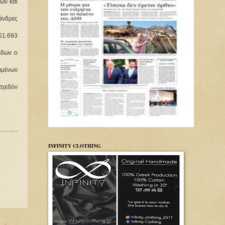
ν και 
νδρες 
61.693 
δων ο 
μένων 
χεδόν 
INFINITY CLOTHING