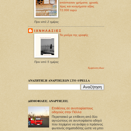
απέσπασαν χρήματα, χρυσές
λίρες και κοσμήματα αξίας
72.000 ευρώ
Πριν από 2 ημέρες
Ι Χ Ν Η Λ Α Σ Ι Ε Σ
Τα μινόρε της γραφής
Πριν από 5 ημέρες
Εμφάνιση όλων
ΑΝΑΖΗΤΗΣΗ ΑΝΑΡΤΗΣΕΩΝ ΣΤΟ @PELLA
ΔΗΜΟΦΙΛΕΙΣ ΑΝΑΡΤΗΣΕΙΣ
Επιθέσεις σε ανυποψίαστους
οδηγούς στην Πέλλα
Περιστατικό με επίθεση από δύο
αγνώστους σε ανυποψίαστο οδηγό
που περίμενε να ανάψει ο πράσινος
φωτεινός σηματοδότης ώστε να μπει