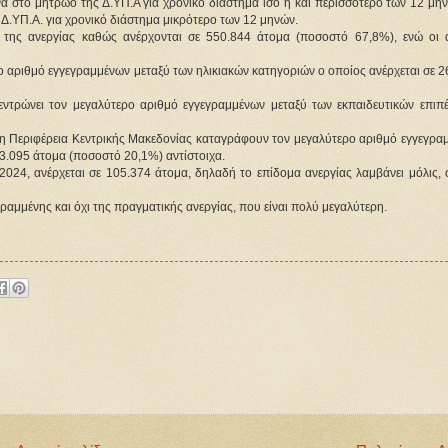
 στο μητρώο της Δ.ΥΠ.Α για χρονικό διάστημα ίσο ή και περισσότερο των 12 μηνώ
Δ.ΥΠ.Α. για χρονικό διάστημα μικρότερο των 12 μηνών.
» της ανεργίας καθώς ανέρχονται σε 550.844 άτομα (ποσοστό 67,8%), ενώ οι ά
ο αριθμό εγγεγραμμένων μεταξύ των ηλικιακών κατηγοριών ο οποίος ανέρχεται σε 2
εντρώνει τον μεγαλύτερο αριθμό εγγεγραμμένων μεταξύ των εκπαιδευτικών επιπέ
 η Περιφέρεια Κεντρικής Μακεδονίας καταγράφουν τον μεγαλύτερο αριθμό εγγεγραμ
3.095 άτομα (ποσοστό 20,1%) αντίστοιχα.
024, ανέρχεται σε 105.374 άτομα, δηλαδή το επίδομα ανεργίας λαμβάνει μόλις, σ
εγραμμένης και όχι της πραγματικής ανεργίας, που είναι πολύ μεγαλύτερη.