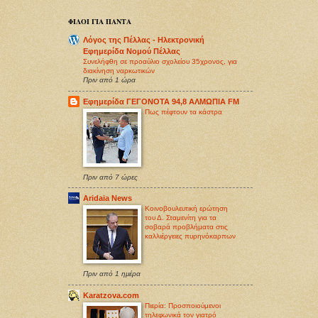
ΦΙΛΟΙ ΓΙΑ ΠΑΝΤΑ
Λόγος της Πέλλας - Ηλεκτρονική
Εφημερίδα Νομού Πέλλας
Συνελήφθη σε προαύλιο σχολείου 35χρονος, για
διακίνηση ναρκωτικών
Πριν από 1 ώρα
Εφημερίδα ΓΕΓΟΝΟΤΑ 94,8 ΑΛΜΩΠΙΑ FM
Πως πέφτουν τα κάστρα
Πριν από 7 ώρες
Aridaia News
Κοινοβουλευτική ερώτηση
του Δ. Σταμενίτη για τα
σοβαρά προβλήματα στις
καλλιέργειες πυρηνόκαρπων
Πριν από 1 ημέρα
Karatzova.com
Πιερία: Προσποιούμενοι
τηλεφωνικά τον γιατρό