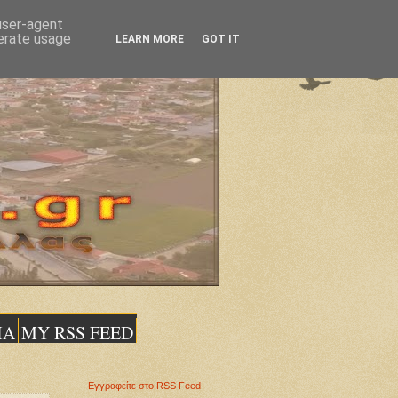
 user-agent
nerate usage
LEARN MORE
GOT IT
ΙΑ
MY RSS FEED
Εγγραφείτε στο RSS Feed