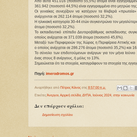
Από αυτά 451.016 (ποσοστό 55,5%) άτομα είναι εγγεγραμμένα
361.942 (ποσοστό 44,5%) είναι εγγεγραμμένα στο μητρώο της 
Οι γυναίκες συνεχίζουν να κατέχουν τα θλιβερά «πρωτεία
ανέρχονται σε 262.114 άτομα (ποσοστό 32,2%).
Η ηλικιακή κατηγορία 30-44 ετών συγκεντρώνει τον μεγαλύτερ
άτομα (ποσοστό 32,2%).
Το εκπαιδευτικό επίπεδο Δευτεροβάθμιας εκπαίδευσης συγκ
οποίος ανέρχεται σε 371.039 άτομα (ποσοστό 45,6%).
Μεταξύ των Περιφερειών της Χώρας η Περιφέρεια Αττικής και
ο οποίος ανέρχεται σε 286.276 άτομα (ποσοστό 35,2%) και 16
Το σύνολο των επιδοτούμενων ανέργων για τον μήνα Ιούνιο 2
ένας στους 8 ανέργους, ή μόλις το 13%.
Σημειώνεται ότι τα στοιχεία, καταγράφουν τα στοιχεία της εγγ
Πηγή: 
imerodromos.gr
Αναρτήθηκε από
Πέτρος Κάνος
στις
8:57:00 π.μ.
Ετικέτες
Άνεργοι
,
Αρχική σελίδα
,
ΔΥΠΑ
,
Ιούνιος 2024
,
στην κοινωνία
Δεν υπάρχουν σχόλια:
Δημοσίευση σχολίου