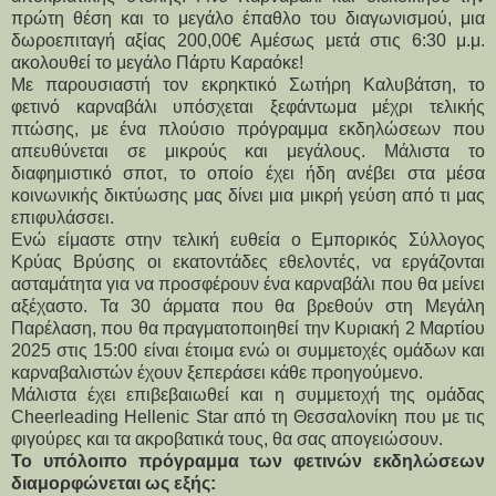
πρώτη θέση και το μεγάλο έπαθλο του διαγωνισμού, μια 
δωροεπιταγή αξίας 200,00€ Αμέσως μετά στις 6:30 μ.μ. 
ακολουθεί το μεγάλο Πάρτυ Καραόκε! 
Με παρουσιαστή τον εκρηκτικό Σωτήρη Καλυβάτση, το 
φετινό καρναβάλι υπόσχεται ξεφάντωμα μέχρι τελικής 
πτώσης, με ένα πλούσιο πρόγραμμα εκδηλώσεων που 
απευθύνεται σε μικρούς και μεγάλους. Μάλιστα το 
διαφημιστικό σποτ, το οποίο έχει ήδη ανέβει στα μέσα 
κοινωνικής δικτύωσης μας δίνει μια μικρή γεύση από τι μας 
επιφυλάσσει. 
Ενώ είμαστε στην τελική ευθεία ο Εμπορικός Σύλλογος 
Κρύας Βρύσης οι εκατοντάδες εθελοντές, να εργάζονται 
ασταμάτητα για να προσφέρουν ένα καρναβάλι που θα μείνει 
αξέχαστο. Τα 30 άρματα που θα βρεθούν στη Μεγάλη 
Παρέλαση, που θα πραγματοποιηθεί την Κυριακή 2 Μαρτίου 
2025 στις 15:00 είναι έτοιμα ενώ οι συμμετοχές ομάδων και 
καρναβαλιστών έχουν ξεπεράσει κάθε προηγούμενο.
Μάλιστα έχει επιβεβαιωθεί και η συμμετοχή της ομάδας 
Cheerleading Hellenic Star από τη Θεσσαλονίκη που με τις 
φιγούρες και τα ακροβατικά τους, θα σας απογειώσουν.
Το υπόλοιπο πρόγραμμα των φετινών εκδηλώσεων 
διαμορφώνεται ως εξής: 