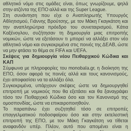
αθλητικό νόμο στις ομάδες είναι, όπως γνωρίζουμε, ψηλά
στην ατζέντα της ΕΠΟ αλλά και της Super League.
Στη συνάντηση που είχε ο Αναπληρωτής Υπουργός 
Αθλητισμού, Γιάννης Βρούτσης, με τον Μάκη Γκαγκάτση και 
την αναπληρώτρια πρόεδρο του συνεταιρισμού, Κάτια 
Καξένογλου, συζήτησαν τη δημιουργία μιας επιτροπής 
νομικών, ώστε να εξετάσουν τι μπορεί να αλλάξει στον νέο 
αθλητικό νόμο και συγκεκριμένα στις ποινές της ΔΕΑΒ, ώστε 
να μην φτάσει το θέμα σε FIFA και UEFA.
Σκέψεις για δημιουργία νέου Πειθαρχικού Κώδικα και 
ΚΑΠ
Σύμφωνα με πληροφορίες του monobala.gr, η διοίκηση της 
ΕΠΟ, όσον αφορά τις ποινές αλλά και τους κανονισμούς, 
έχει αποφασίσει να τα αλλάξει όλα.
Συγκεκριμένα, υπάρχουν σκέψεις ώστε να δημιουργηθεί 
επιτροπή με νομικούς που θα εξετάσει και θα ξαναγράψει 
τόσο τον Πειθαρχικό Κώδικα όσο και τον Κανονισμό της 
ομοσπονδίας, ώστε να επικαιροποιηθούν.
Το παραπάνω έχει συζητηθεί τόσο σε επιτροπές 
επαγγελματικού ποδοσφαίρου όσο και στην εκτελεστική 
επιτροπή της ΕΠΟ, με τον Μάκη Γκαγκάτση να τίθεται 
αναφανδόν υπέρ. Πλέον, αυτό που απομένει είναι η 